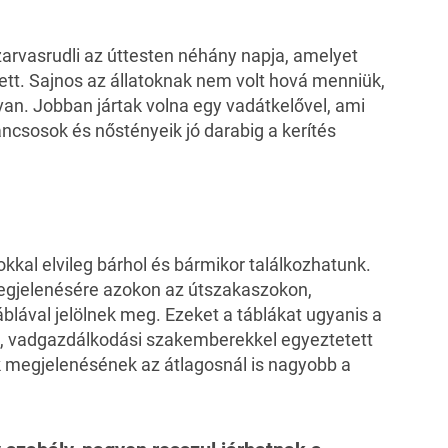
zarvasrudli az úttesten néhány napja, amelyet
tt. Sajnos az állatoknak nem volt hová menniük,
 van. Jobban jártak volna egy vadátkelővel, ami
ancsosok és nőstényeik jó darabig a kerítés
tokkal elvileg bárhol és bármikor találkozhatunk.
megjelenésére azokon az útszakaszokon,
áblával jelölnek meg. Ezeket a táblákat ugyanis a
l, vadgazdálkodási szakemberekkel egyeztetett
k megjelenésének az átlagosnál is nagyobb a