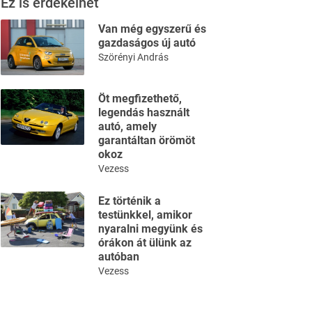
Ez is érdekelhet
Van még egyszerű és
gazdaságos új autó
Szörényi András
Öt megfizethető,
legendás használt
autó, amely
garantáltan örömöt
okoz
Vezess
Ez történik a
testünkkel, amikor
nyaralni megyünk és
órákon át ülünk az
autóban
Vezess