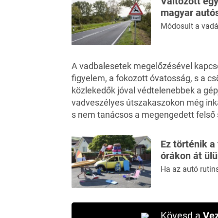
Változott egy
magyar autó
Módosult a vadás
A vadbalesetek megelőzésével kapcso
figyelem, a fokozott óvatosság, s a c
közlekedők jóval védtelenebbek a gép
vadveszélyes útszakaszokon még inká
s nem tanácsos a megengedett felső 
Ez történik a
órákon át ül
Ha az autó rutin
Kövesd a
Vez