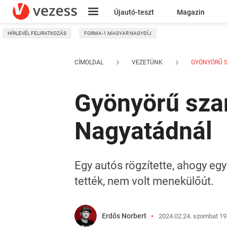
Újautó-teszt
Magazin
HÍRLEVÉL FELIRATKOZÁS
FORMA-1 MAGYAR NAGYDÍJ
Kresz
CÍMOLDAL
VEZETÜNK
GYÖNYÖRŰ S
Gyönyörű szar
Nagyatádnál
Egy autós rögzítette, ahogy egy
tették, nem volt menekülőút.
Erdős Norbert
2024.02.24. szombat 19