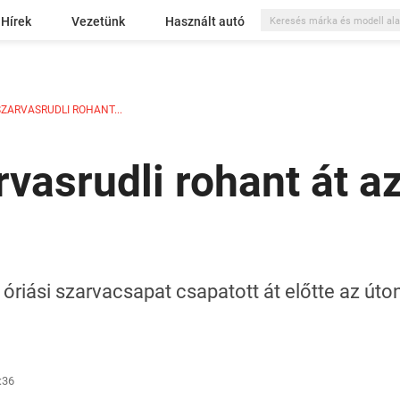
Hírek
Vezetünk
Használt autó
ZARVASRUDLI ROHANT...
vasrudli rohant át a
 óriási szarvacsapat csapatott át előtte az úton
:36