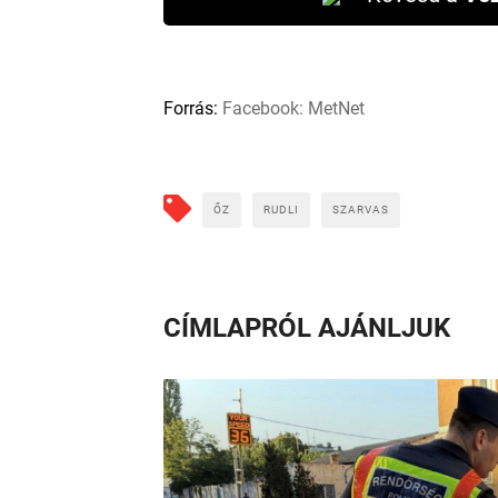
Forrás:
Facebook: MetNet
ŐZ
RUDLI
SZARVAS
CÍMLAPRÓL AJÁNLJUK