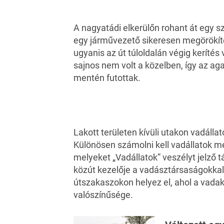
A nagyatádi elkerülőn rohant át egy s
egy járművezető sikeresen megörökíte
ugyanis az út túloldalán végig kerítés
sajnos nem volt a közelben, így az ag
mentén futottak.
Lakott területen kívüli utakon vadálla
Különösen számolni kell vadállatok 
melyeket „Vadállatok” veszélyt jelző t
közút kezelője a vadásztársaságokka
útszakaszokon helyez el, ahol a vada
valószínűsége.