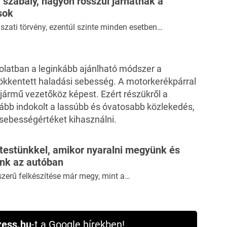
 szabály, nagyon rosszul járhatnak a
sok
zati törvény, ezentúl szinte minden esetben…
latban a leginkább ajánlható módszer a
sökkentett haladási sebesség. A motorkerékpárral
jármű vezetőköz képest. Ezért részükről a
bb indokolt a lassúbb és óvatosabb közlekedés,
sebességértéket kihasználni.
 testünkkel, amikor nyaralni megyünk és
ünk az autóban
szerű felkészítése már megy, mint a…
ess.hu
-t a Google hírekben!