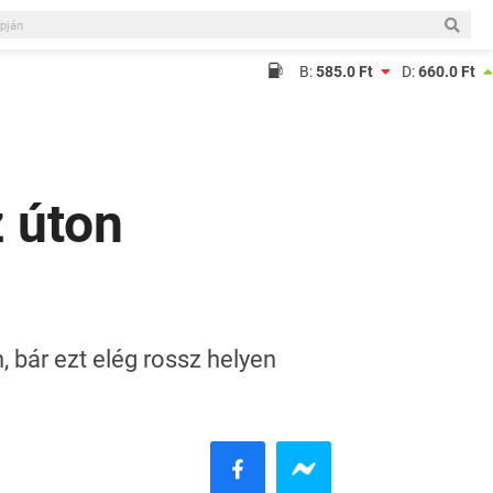
B:
585.0 Ft
D:
660.0 Ft
z úton
, bár ezt elég rossz helyen