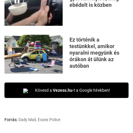
ebédelt is közben
Ez történik a
testünkkel, amikor
nyaralni megyünk és
órákon át ülünk az
autóban
Kövesd a
Vezess.hu
-t a Google hírekben!
Forrás:
Daily Mail, Essex Police