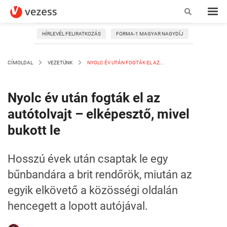
HÍRLEVÉL FELIRATKOZÁS
FORMA-1 MAGYAR NAGYDÍJ
CÍMOLDAL
VEZETÜNK
NYOLC ÉV UTÁN FOGTÁK EL AZ...
Nyolc év után fogták el az
autótolvajt – elképesztő, mivel
bukott le
Hosszú évek után csaptak le egy
bűnbandára a brit rendőrök, miután az
egyik elkövető a közösségi oldalán
hencegett a lopott autójával.