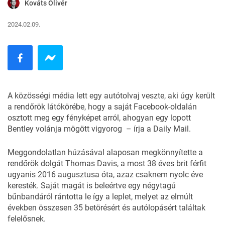
Kováts Olivér
2024.02.09.
A közösségi média lett egy autótolvaj veszte, aki úgy került
a rendőrök látókörébe, hogy a saját Facebook-oldalán
osztott meg egy fényképet arról, ahogyan egy lopott
Bentley volánja mögött vigyorog – írja a
Daily Mail
.
Meggondolatlan húzásával alaposan megkönnyítette a
rendőrök dolgát Thomas Davis, a most 38 éves brit férfit
ugyanis 2016 augusztusa óta, azaz csaknem nyolc éve
keresték. Saját magát is beleértve egy négytagú
bűnbandáról rántotta le így a leplet, melyet az elmúlt
években összesen 35 betörésért és autólopásért találtak
felelősnek.