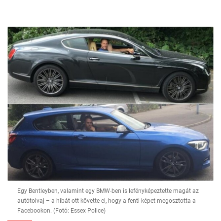
Egy Bentleyben, valamint egy BMW-ben is lefényképeztette magát az
autótolvaj – a hibát ott követte el, hogy a fenti képet megosztotta a
Facebookon. (Fotó: Essex Police)