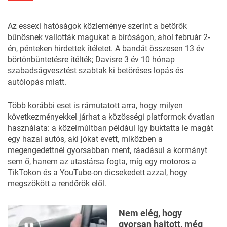
Az essexi hatóságok
közleménye
szerint a betörők
bűnösnek vallották magukat a bíróságon, ahol február 2-
én, pénteken hirdettek ítéletet. A bandát összesen 13 év
börtönbüntetésre ítélték; Davisre 3 év 10 hónap
szabadságvesztést szabtak ki betöréses lopás és
autólopás miatt.
Több korábbi eset is rámutatott arra, hogy milyen
következményekkel járhat a közösségi platformok óvatlan
használata: a közelmúltban például
így buktatta le magát
egy hazai autós
, aki jókat evett, miközben a
megengedettnél gyorsabban ment, ráadásul a kormányt
sem ő, hanem az utastársa fogta, míg egy motoros a
TikTokon és a YouTube-on dicsekedett azzal, hogy
megszökött a rendőrök elől
.
Nem elég, hogy
gyorsan hajtott, még