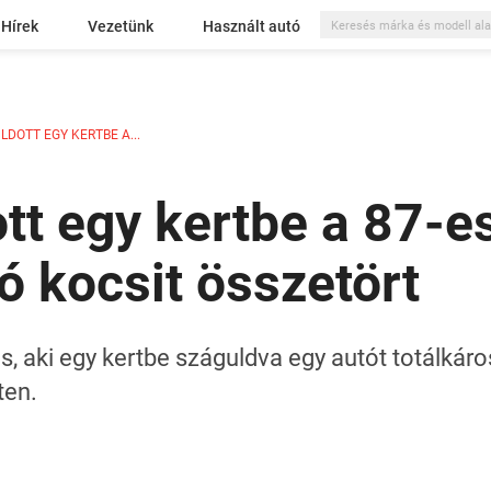
Hírek
Vezetünk
Használt autó
DOTT EGY KERTBE A...
tt egy kertbe a 87-es
ó kocsit összetört
s, aki egy kertbe száguldva egy autót totálkáro
ten.