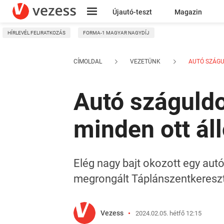
Újautó-teszt
Magazin
HÍRLEVÉL FELIRATKOZÁS
FORMA-1 MAGYAR NAGYDÍJ
Kresz
CÍMOLDAL
VEZETÜNK
AUTÓ SZÁGUL
Autó száguldo
minden ott áll
Elég nagy bajt okozott egy autó
megrongált Táplánszentkeresz
Vezess
2024.02.05. hétfő 12:15