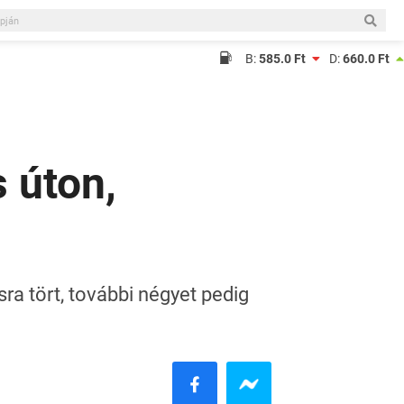
B:
585.0 Ft
D:
660.0 Ft
 úton,
sra tört, további négyet pedig