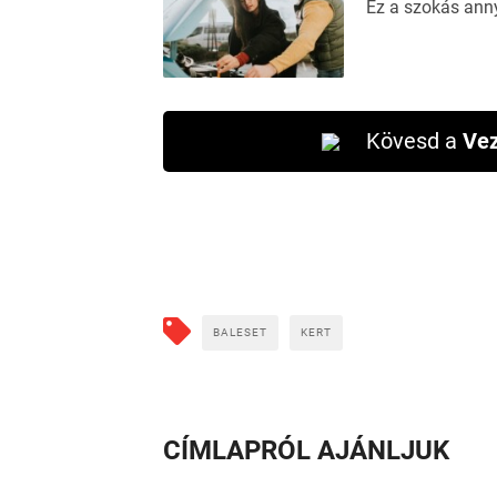
Ez a szokás ann
Kövesd a
Vez
BALESET
KERT
CÍMLAPRÓL AJÁNLJUK