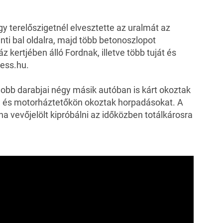
gy terelőszigetnél elvesztette az uralmát az
inti bal oldalra, majd több betonoszlopot
 kertjében álló Fordnak, illetve több tuját és
ess.hu
.
obb darabjai négy másik autóban is kárt okoztak
kon és motorháztetőkön okoztak horpadásokat. A
na vevőjelölt kipróbálni az időközben totálkárosra