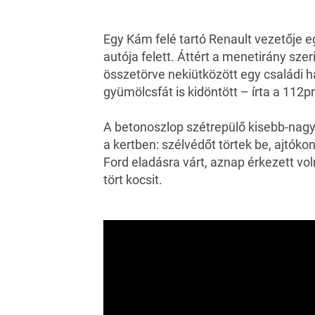
Egy Kám felé tartó Renault vezetője e
autója felett. Áttért a menetirány szer
összetörve nekiütközött egy családi ház
gyümölcsfát is kidöntött – írta a
112pr
A betonoszlop szétrepülő kisebb-nagy
a kertben: szélvédőt törtek be, ajtó
Ford eladásra várt, aznap érkezett vol
tört kocsit.