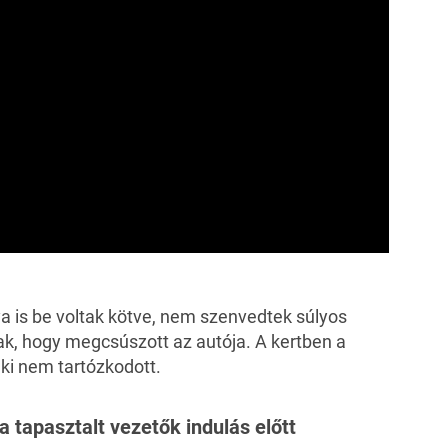
ya is be voltak kötve, nem szenvedtek súlyos
nak, hogy megcsúszott az autója. A kertben a
ki nem tartózkodott.
 a tapasztalt vezetők indulás előtt