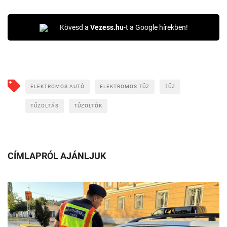
Kövesd a
Vezess.hu
-t a Google hírekben!
ELEKTROMOS AUTÓ
ELEKTROMOS TŰZ
TŰZ
TŰZOLTÁS
TŰZOLTÓK
CÍMLAPRÓL AJÁNLJUK