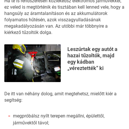
Ha te is rendszeresen közlekedsz elektromos járművekkel,
ez veled is megtörténik és tisztában kell lenned vele, hogy a
hangsúly az áramtalanításon és az akkumulátorok
folyamatos hűtésén, azok visszagyulladásának
megakadályozásán van. Az utóbbi már többnyire a
kiérkező tűzoltók dolga.
Leszúrtak egy autót a
hazai tűzoltók, majd
egy kádban
„véreztették” ki
De itt van néhány dolog, amit megtehetsz, mielőtt kiér a
segítség:
megpróbálsz nyílt terepen megállni, épülettől,
járművektől távol;