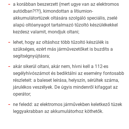
a korábban beszerzett (mert ugye van az elektromos
autódban?!?!), kimondottan a lítiumion-
akkumulátortüzek oltására szolgáló speciális, zselé
alapú oltóanyagot tartalmazó tűzoltó készülékekkel
kezdesz valamit, mondjuk oltani;
lehet, hogy az oltáshoz több tűzoltó készülék is
szükséges, ezért más járművezetőket is buzdíts a
segítségnyújtásra;
akár sikerül oltani, akár nem, hívni kell a 112-es
segélyhívószámot és bediktálni az esemény fontosabb
részleteit: a baleset leírása, helyszín, sérültek száma,
járulékos veszélyek. De úgyis mindenről kifaggat az
operátor;
ne feledd: az elektromos járművekben keletkező tüzek
leggyakrabban az akkumulátorhoz köthetők.