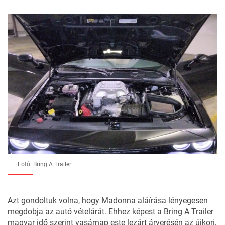
Fotó: Bring A Trailer
Azt gondoltuk volna, hogy Madonna aláírása lényegesen
megdobja az autó vételárát. Ehhez képest a Bring A Trailer
magyar idő szerint vasárnap este lezárt
árverésén
az újkori,