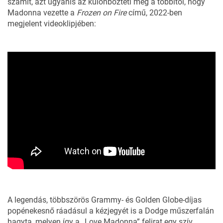
számít, azt ugyanis az különbözteti meg a többitől, hogy
Madonna vezette a
Frozen on Fire
című, 2022-ben
megjelent videoklipjében:
A legendás, többszörös Grammy- és Golden Globe-díjas
popénekesnő ráadásul a kézjegyét is a Dodge műszerfalán
hagyta, melyen így a „Love Madonna” felirat egy szív