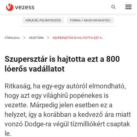
HÍRLEVÉL FELIRATKOZÁS
FORMA-1 MAGYAR NAGYDÍJ
CÍMOLDAL
VEZETÜNK
SZUPERSZTÁR IS HAJTOTTA EZT A...
Szupersztár is hajtotta ezt a 800
lóerős vadállatot
Ritkaság, ha egy-egy autóról elmondható,
hogy azt egy világhírű popénekes is
vezette. Márpedig jelen esetben ez a
helyzet, így a korábban a kedvező ára miatt
vonzó Dodge-ra végül tízmilliókért csaptak
le.