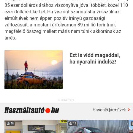
85 ezer dolláros árához viszonyítva jóval többért, közel 110
ezer dollárért kelt el. Ha viszont számításba vesszük az
elmúlt évek nem éppen pozitív irányú gazdasági
változásait, a mostani árfolyamon 39 millió forintnak
megfelelő összeg mellett máris nem tűnik akkorának az
árrés.
Ezt is vidd magaddal,
ha nyaralni indulsz!
HIRDETÉS
Hasonló járművek
28
12