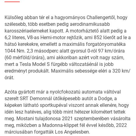
Külsőleg abban tér el a hagyományos Challengertől, hogy
szélesebb, több esetben pedig aerodinamikusabb
karosszériaelemeket kapott. A motorháztető alatt pedig a
6,2 literes, V8-as Hemi-motor rejtőzik, ami 852 lóerőt ad le a
hátsó kerekekre, emellett a maximális forgatónyomatéka
1044 Nm. 2,3 másodperc alatt gyorsul 0-ról 97 km/órára
(60 mérföld/órára), ami akkoriban azért volt nagy szám,
mert a Tesla Model S fürgébb változatáénál is jobb
eredményt produkált. Maximális sebessége eléri a 320 km/
órát.
Azóta gyártott már a nyolcfokozatú automata váltóval
szerelt SRT Demonnál ütőképesebb autót a Dodge, a
képeken látható sportkupéval viszont annak ellenére, hogy
idén lesz hatéves, alig több mint hétezer kilométert tettek
meg. Mostani tulajdonosa 2021 szeptemberében vásárolta
meg, miközben a Madonna-klippet fél évvel később, 2022
márciusában forgatták Los Angelesben.