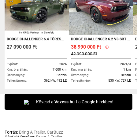
DODGE CHALLENGER 6.4 TÖRÉSMENTES/ORIGINAL WIDEBODY
DODGE CHALLENGER 6.2 V8 SRT HELLCAT WIDEBODY (AUTOMATA) KÉSZLETRŐL!
DO
27 090 000 Ft
38 990 000 Ft
42 990 000 Ft
Évjárat:
2024
Évjárat:
2024/3
É
Km. óra állás:
7 000 km
Km. óra állás:
1 km
K
Üzemanyag:
Benzin
Üzemanyag:
Benzin
Ü
Teljesítmény:
362 kW, 492 LE
Teljesítmény:
535 kW, 727 LE
T
Kövesd a
Vezess.hu
-t a Google hírekben!
Forrás:
Bring A Trailer, CarBuzz
Kép(ek) forrása:
Bring A Trailer