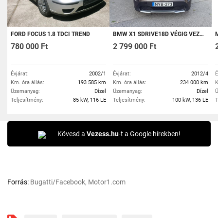
FORD FOCUS 1.8 TDCI TREND
BMW X1 SDRIVE18D VÉGIG VEZETETT SZERVÍZKÖNYV
M
780 000 Ft
2 799 000 Ft
Évjárat:
2002/1
Évjárat:
2012/4
É
Km. óra állás:
193 585 km
Km. óra állás:
234 000 km
K
Üzemanyag:
Dízel
Üzemanyag:
Dízel
Ü
Teljesítmény:
85 kW, 116 LE
Teljesítmény:
100 kW, 136 LE
T
Kövesd a
Vezess.hu
-t a Google hírekben!
Forrás:
Bugatti/Facebook, Motor1.com