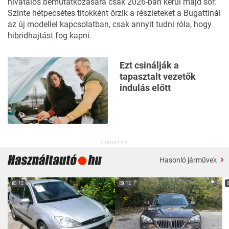
hivatalos bemutatkozására csak 2026-ban kerül majd sor.
Szinte hétpecsétes titokként őrzik a részleteket a Bugattinál
az új modellel kapcsolatban, csak annyit tudni róla, hogy
hibridhajtást fog kapni.
Ezt csinálják a
tapasztalt vezetők
indulás előtt
HIRDETÉS
Hasonló járművek
12
12