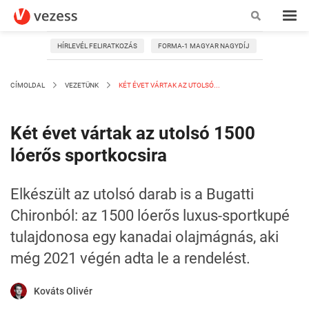
HÍRLEVÉL FELIRATKOZÁS
FORMA-1 MAGYAR NAGYDÍJ
CÍMOLDAL
VEZETÜNK
KÉT ÉVET VÁRTAK AZ UTOLSÓ...
Két évet vártak az utolsó 1500
lóerős sportkocsira
Elkészült az utolsó darab is a Bugatti
Chironból: az 1500 lóerős luxus-sportkupé
tulajdonosa egy kanadai olajmágnás, aki
még 2021 végén adta le a rendelést.
Kováts Olivér