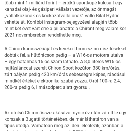
több mint 1 milliárd forint – értékű sportkupé kulcsait egy
kanadai olaj- és gázipari vállalat vezetője, az önmagát
„vállalkozónak és kockázatvállalónak” valló Bilal Hydrie
vehette át. Korábbi Instagram-bejegyzései alapján több
mint két évet várt erre a pillanatra: a Chiront még valamikor
2021 novemberében rendelhette meg.
A Chiron karosszériáját és kerekeit bronzszínű díszítésekkel
dobták fel, a hűtőrácson pedig – a W16-os motorra utalva
– egy hatalmas 16-os szám látható. A 8,0 literes W16-os
hajtáslánccal szerelt Chiron Sport közúton 380 km/órás,
zárt pályán pedig 420 km/órás sebességre képes, ráadásul
mindkét értéket elektronika szabályozza. 0-ról 100-ra 2,4,
200-ra pedig 6,1 másodperc alatt gyorsul.
Az utolsó Chiron összerakásával nyolc év után zárult le egy
korszak a Bugatti történetében, de már láthatáron van a
típus utódja. Várhatóan még az idén leleplezik, azonban a