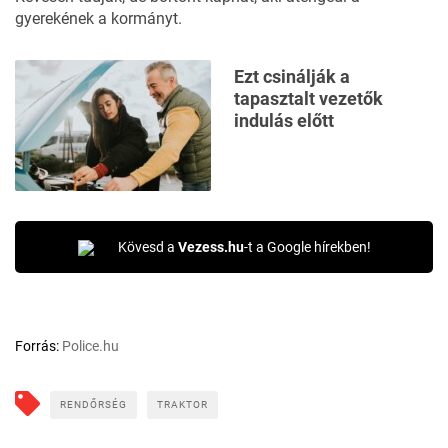
gyerekének a kormányt
.
Ezt csinálják a
tapasztalt vezetők
indulás előtt
Kövesd a
Vezess.hu
-t a Google hírekben!
Forrás:
Police.hu
RENDŐRSÉG
TRAKTOR