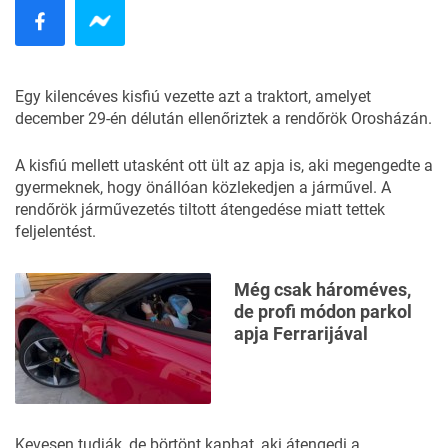
Egy kilencéves kisfiú vezette azt a traktort, amelyet
december 29-én délután ellenőriztek a rendőrök Orosházán.
A kisfiú mellett utasként ott ült az apja is, aki megengedte a
gyermeknek, hogy önállóan közlekedjen a járművel. A
rendőrök járművezetés tiltott átengedése miatt tettek
feljelentést.
Még csak hároméves,
de profi módon parkol
apja Ferrarijával
Kevesen tudják, de
börtönt kaphat, aki átengedi a