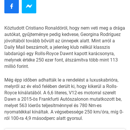
Köztudott Cristiano Ronaldóról, hogy
nem veti meg a drága
autókat
, gyűjteménye pedig kedvese, Georgina Rodríguez
jóvoltából tovább bővült az ünnepek alatt. Mint arról a
Daily Mail
beszámolt, a jelenleg klub nélkül klasszis
labdarúgó egy Rolls-Royce Dawnt kapott karácsonyra,
melynek értéke 250 ezer font, átszámítva több mint 113
millió forint.
Még épp időben adhatták le a rendelést a luxuskabrióra,
melyről az év első felében derült ki, hogy
kikerül a Rolls-
Royce kínálatából
. A 6,6 literes, V12-es motorral szerelt
Dawn a 2015-ös Frankfurti Autószalonon
mutatkozott be
,
melyet 563 lóerős teljesítménnyel és 780 Nm-es
nyomatékkal kínáltak. A végsebessége 250 km/óra, míg 0-
ról 100-ra 4,9 másodperc alatt gyorsul.