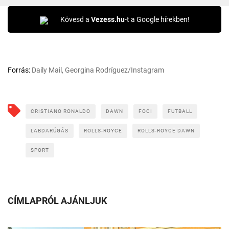
Kövesd a
Vezess.hu
-t a Google hírekben!
Forrás:
Daily Mail, Georgina Rodríguez/Instagram
CRISTIANO RONALDO
DAWN
FOCI
FUTBALL
LABDARÚGÁS
ROLLS-ROYCE
ROLLS-ROYCE DAWN
SPORT
CÍMLAPRÓL AJÁNLJUK