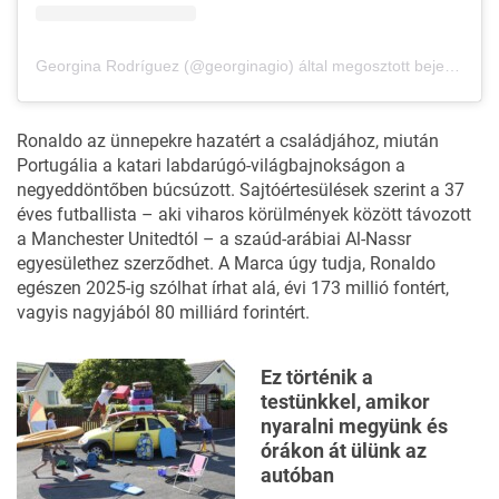
Georgina Rodríguez (@georginagio) által megosztott bejegyzés
Ronaldo az ünnepekre hazatért a családjához, miután
Portugália a katari labdarúgó-világbajnokságon a
negyeddöntőben búcsúzott. Sajtóértesülések szerint a 37
éves futballista – aki viharos körülmények között távozott
a Manchester Unitedtól – a szaúd-arábiai Al-Nassr
egyesülethez szerződhet. A Marca úgy tudja, Ronaldo
egészen 2025-ig szólhat írhat alá, évi 173 millió fontért,
vagyis nagyjából 80 milliárd forintért.
Ez történik a
testünkkel, amikor
nyaralni megyünk és
órákon át ülünk az
autóban