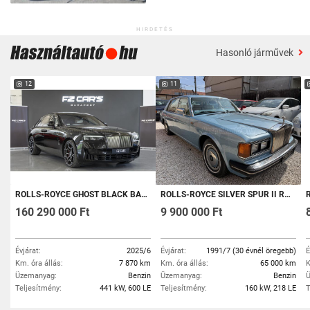
HIRDETÉS
Hasonló járművek
12
11
ROLLS-ROYCE GHOST BLACK BADGE
ROLLS-ROYCE SILVER SPUR II ROLLS-ROYCE SILVER SPUR II 6.75 V8 AUTOMATA IGAZI RITKASÁG!
160 290 000 Ft
9 900 000 Ft
Évjárat:
2025/6
Évjárat:
1991/7 (30 évnél öregebb)
É
Km. óra állás:
7 870 km
Km. óra állás:
65 000 km
K
Üzemanyag:
Benzin
Üzemanyag:
Benzin
Ü
Teljesítmény:
441 kW, 600 LE
Teljesítmény:
160 kW, 218 LE
T