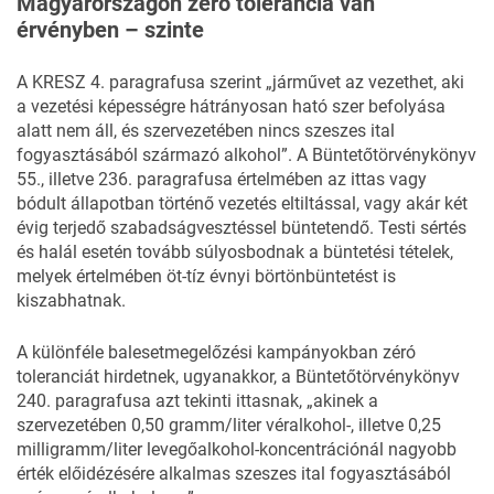
Magyarországon zéró tolerancia van
érvényben – szinte
A
KRESZ
4. paragrafusa szerint „járművet az vezethet, aki
a vezetési képességre hátrányosan ható szer befolyása
alatt nem áll, és szervezetében nincs szeszes ital
fogyasztásából származó alkohol”. A
Büntetőtörvénykönyv
55., illetve 236. paragrafusa értelmében az ittas vagy
bódult állapotban történő vezetés eltiltással, vagy akár két
évig terjedő szabadságvesztéssel büntetendő. Testi sértés
és halál esetén tovább súlyosbodnak a büntetési tételek,
melyek értelmében öt-tíz évnyi börtönbüntetést is
kiszabhatnak.
A különféle balesetmegelőzési kampányokban zéró
toleranciát hirdetnek, ugyanakkor, a Büntetőtörvénykönyv
240. paragrafusa azt tekinti ittasnak, „akinek a
szervezetében 0,50 gramm/liter véralkohol-, illetve 0,25
milligramm/liter levegőalkohol-koncentrációnál nagyobb
érték előidézésére alkalmas szeszes ital fogyasztásából