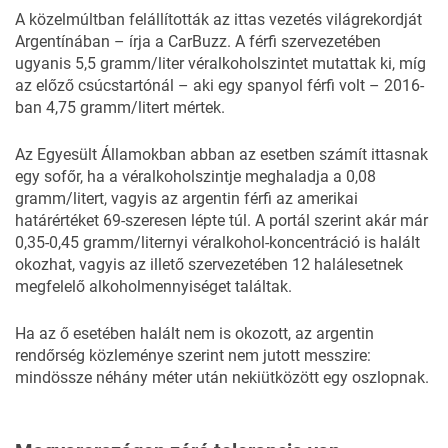
A közelmúltban felállították az ittas vezetés világrekordját
Argentínában – írja a
CarBuzz
. A férfi szervezetében
ugyanis 5,5 gramm/liter véralkoholszintet mutattak ki, míg
az előző csúcstartónál – aki egy spanyol férfi volt – 2016-
ban 4,75 gramm/litert mértek.
Az Egyesült Államokban abban az esetben számít ittasnak
egy sofőr, ha a véralkoholszintje meghaladja a 0,08
gramm/litert, vagyis az argentin férfi az amerikai
határértéket 69-szeresen lépte túl. A portál szerint akár már
0,35-0,45 gramm/liternyi véralkohol-koncentráció is halált
okozhat, vagyis az illető szervezetében 12 halálesetnek
megfelelő alkoholmennyiséget találtak.
Ha az ő esetében halált nem is okozott, az argentin
rendőrség közleménye szerint nem jutott messzire:
mindössze néhány méter után nekiütközött egy oszlopnak.