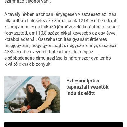
származó alkohol van”.
A tavalyi évben azonban
lényegesen visszaesett
az ittas
állapotban balesetezők száma: csak 1214 esetben derült
ki, hogy a balesetet okozó járművezető korábban alkoholt
fogyasztott, ami 10,8 százalékkal kevesebb az egy évvel
korábbi adatnál. Összehasonlítás gyanánt érdemes
megjegyezni, hogy gyorshajtás négyszer ennyi, összesen
4339 esetben vezetett balesethez, de még az
elsőbbségadás elmulasztása is háromszor gyakoribb
kiváltó oknak bizonyult.
Ezt csinálják a
tapasztalt vezetők
indulás előtt