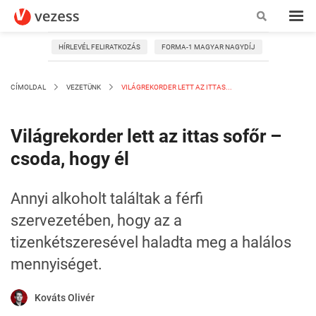
HÍRLEVÉL FELIRATKOZÁS
FORMA-1 MAGYAR NAGYDÍJ
CÍMOLDAL
VEZETÜNK
VILÁGREKORDER LETT AZ ITTAS...
Világrekorder lett az ittas sofőr –
csoda, hogy él
Annyi alkoholt találtak a férfi
szervezetében, hogy az a
tizenkétszeresével haladta meg a halálos
mennyiséget.
Kováts Olivér