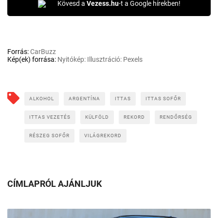
Kövesd a
Vezess.hu
-t a Google hírekben!
Forrás:
CarBuzz
Kép(ek) forrása:
Nyitókép: Illusztráció: Pexels
ALKOHOL
ARGENTÍNA
ITTAS
ITTAS SOFŐR
ITTAS VEZETÉS
KÜLFÖLD
REKORD
RENDŐRSÉG
RÉSZEG SOFŐR
VILÁGREKORD
CÍMLAPRÓL AJÁNLJUK