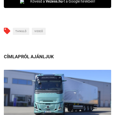
Kövesd a
Vezess.hu
-t a Google hírekben!
TANULÓ
VIDEÓ
CÍMLAPRÓL AJÁNLJUK