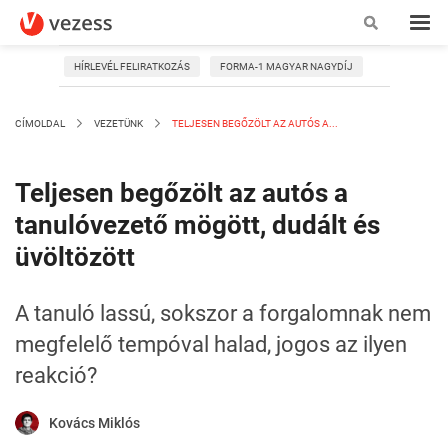
HÍRLEVÉL FELIRATKOZÁS
FORMA-1 MAGYAR NAGYDÍJ
CÍMOLDAL
VEZETÜNK
TELJESEN BEGŐZÖLT AZ AUTÓS A...
Teljesen begőzölt az autós a
tanulóvezető mögött, dudált és
üvöltözött
A tanuló lassú, sokszor a forgalomnak nem
megfelelő tempóval halad, jogos az ilyen
reakció?
Kovács Miklós