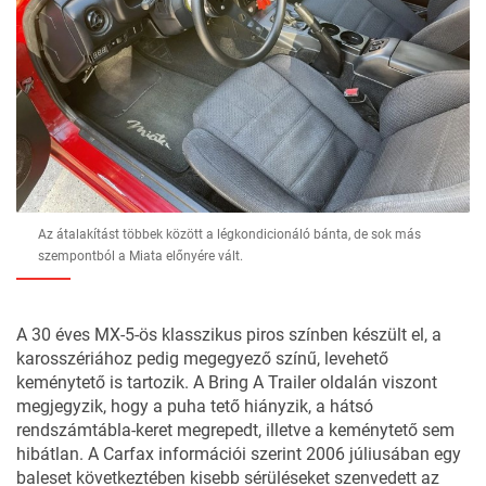
Az átalakítást többek között a légkondicionáló bánta, de sok más
szempontból a Miata előnyére vált.
A 30 éves MX-5-ös klasszikus piros színben készült el, a
karosszériához pedig megegyező színű, levehető
keménytető is tartozik. A
Bring A Trailer
oldalán viszont
megjegyzik, hogy a puha tető hiányzik, a hátsó
rendszámtábla-keret megrepedt, illetve a keménytető sem
hibátlan. A Carfax információi szerint 2006 júliusában egy
baleset következtében kisebb sérüléseket szenvedett az