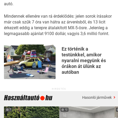
autó.
Mindennek ellenére van rá érdeklődés: jelen sorok írásakor
már csak szűk 7 óra van hátra az árverésből, és 13 licit
érkezett eddig a terepre átalakított MX-5-ösre. Jelenleg a
legmagasabb ajánlat 9100 dollár, vagyis 3,6 millió forint.
Ez történik a
testünkkel, amikor
nyaralni megyünk és
órákon át ülünk az
autóban
HIRDETÉS
Hasonló járművek
7
12