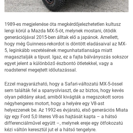
1989-es megjelenése óta megkérdőjelezhetetlen kultusz
lengi körül a Mazda MX-5-öt, melynek mostani, ötödik
generációjával 2015-ben álltak elő a japánok. Amellett,
hogy még Guinness-rekordot is döntött eladásaival az MX-
5, leginkább
vezetésének megunhatatlansága
miatt
magasztalják a típust. Igaz, ez a fajta bálványozás sokszor
egyet jelent a
különböző észbontó ötletekkel
, vagy
a
roadsterrel megejtett időutazással
.
Ezzel magyarázható, hogy a Safari-változatú MX-5-össel
sem találták fel a spanyolviaszt, de az biztos, hogy kevés
olyan példány akad, amiből kivágták a megszokott soros
négyhengeres motort, hogy a helyére egy V8-ast
helyezzenek be. Az 1992-es évjáratú, első generációs Miata
így egy Ford 5,0 literes V8-as hajtását kapta – a hátsó
differenciálművel együtt –, melynek ereje egy ötfokozatú
kézi váltón keresztül jut el a hátsó tengelyre.