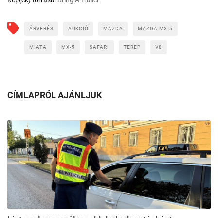
ÁRVERÉS
AUKCIÓ
MAZDA
MAZDA MX-5
MIATA
MX-5
SAFARI
TEREP
V8
CÍMLAPRÓL AJÁNLJUK