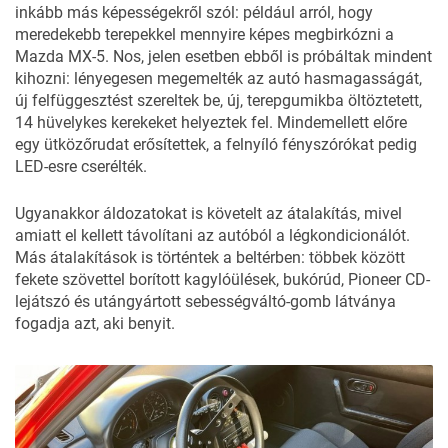
inkább más képességekről szól: például arról, hogy
meredekebb terepekkel mennyire képes megbirkózni a
Mazda MX-5. Nos, jelen esetben ebből is próbáltak mindent
kihozni: lényegesen megemelték az autó hasmagasságát,
új felfüggesztést szereltek be, új, terepgumikba öltöztetett,
14 hüvelykes kerekeket helyeztek fel. Mindemellett előre
egy ütközőrudat erősítettek, a felnyíló fényszórókat pedig
LED-esre cserélték.
Ugyanakkor áldozatokat is követelt az átalakítás, mivel
amiatt el kellett távolítani az autóból a légkondicionálót.
Más átalakítások is történtek a beltérben: többek között
fekete szövettel borított kagylóülések, bukórúd, Pioneer CD-
lejátszó és utángyártott sebességváltó-gomb látványa
fogadja azt, aki benyit.