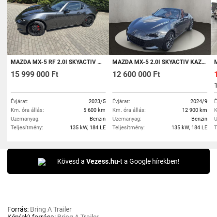
MAZDA MX-5 RF 2.0I SKYACTIV HOMURA
MAZDA MX-5 2.0I SKYACTIV KAZARI SÉRÜLÉSMENTES BOSE HIFI LED-MÁTRIX FÉNYSZÓRÓ
M
15 999 000 Ft
12 600 000 Ft
Évjárat:
2023/5
Évjárat:
2024/9
É
Km. óra állás:
5 600 km
Km. óra állás:
12 900 km
K
Üzemanyag:
Benzin
Üzemanyag:
Benzin
Ü
Teljesítmény:
135 kW, 184 LE
Teljesítmény:
135 kW, 184 LE
T
Kövesd a
Vezess.hu
-t a Google hírekben!
Forrás:
Bring A Trailer
Kép(ek) forrása:
Bring A Trailer