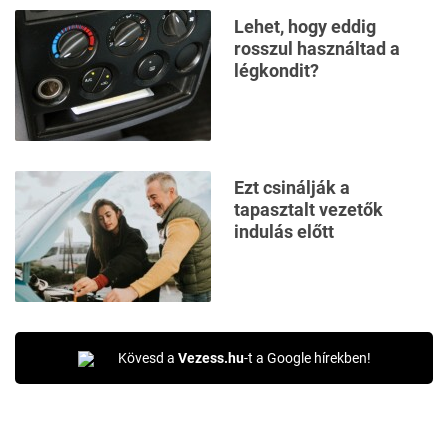
Lehet, hogy eddig
rosszul használtad a
légkondit?
Ezt csinálják a
tapasztalt vezetők
indulás előtt
Kövesd a
Vezess.hu
-t a Google hírekben!