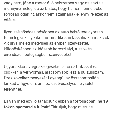
vagy sem, jár-e a motor álló helyzetben vagy az aszfalt
mennyire meleg, de az biztos, hogy ha nem lenne pokoli
forróság odakint, akkor nem szállnának el ennyire ezek az
értékek.
Ilyen szélsőséges hőségben az autó belső tere gyorsan
felmelegszik, ilyenkor automatikusan lassulnak a reakciók.
A durva meleg megviseli az emberi szervezetet,
különösképpen az idősebb korosztályt, a szív- és
érrendszeri betegségben szenvedőket.
Ugyanakkor az egészségesekre is rossz hatással van,
csökken a vérnyomás, alacsonyabb lesz a pulzusszám.
Ezek következményeként gyengül az összpontosítás,
lankad a figyelem, ami balesetveszélyes helyzetet
teremthet.
És van még egy jó tanácsunk ebben a forróságban:
ne 19
fokon nyomasd a klímát!
Eláruljuk, hogy miért ne: