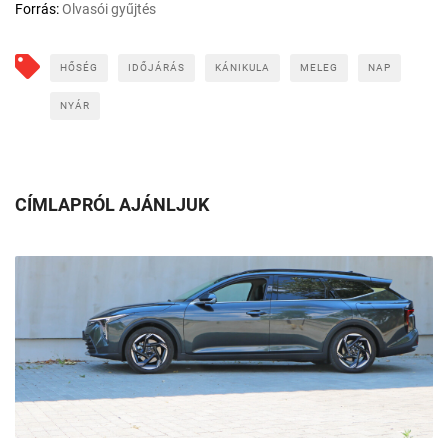
Forrás:
Olvasói gyűjtés
HŐSÉG
IDŐJÁRÁS
KÁNIKULA
MELEG
NAP
NYÁR
CÍMLAPRÓL AJÁNLJUK