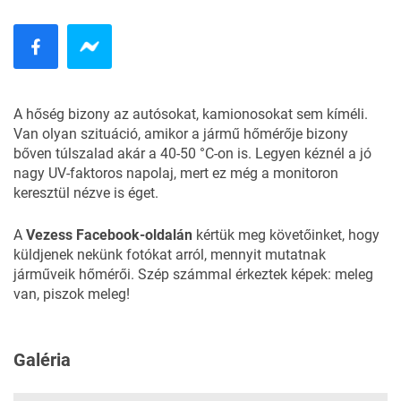
A hőség bizony az autósokat, kamionosokat sem kíméli.
Van olyan szituáció, amikor a jármű hőmérője bizony
bőven túlszalad akár a 40-50 °C-on is. Legyen kéznél a jó
nagy UV-faktoros napolaj, mert ez még a monitoron
keresztül nézve is éget.
A
Vezess Facebook-oldalán
kértük meg követőinket, hogy
küldjenek nekünk fotókat arról, mennyit mutatnak
járműveik hőmérői. Szép számmal érkeztek képek: meleg
van, piszok meleg!
Galéria