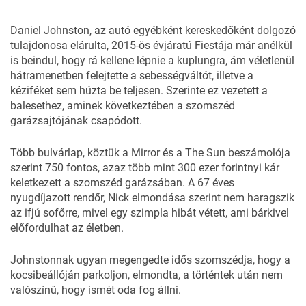
Daniel Johnston, az autó egyébként kereskedőként dolgozó
tulajdonosa elárulta, 2015-ös évjáratú Fiestája már anélkül
is beindul, hogy rá kellene lépnie a kuplungra, ám véletlenül
hátramenetben felejtette a sebességváltót, illetve a
kéziféket sem húzta be teljesen. Szerinte ez vezetett a
balesethez, aminek következtében a szomszéd
garázsajtójának csapódott.
Több bulvárlap, köztük a
Mirror
és a
The Sun
beszámolója
szerint 750 fontos, azaz több mint 300 ezer forintnyi kár
keletkezett a szomszéd garázsában. A 67 éves
nyugdíjazott rendőr, Nick elmondása szerint nem haragszik
az ifjú sofőrre, mivel egy szimpla hibát vétett, ami bárkivel
előfordulhat az életben.
Johnstonnak ugyan megengedte idős szomszédja, hogy a
kocsibeállóján parkoljon, elmondta, a történtek után nem
valószínű, hogy ismét oda fog állni.