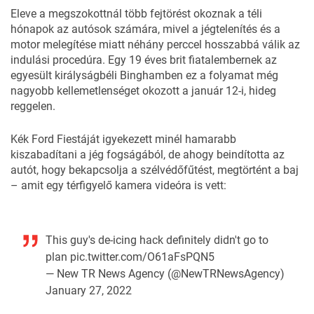
Eleve a megszokottnál több fejtörést okoznak a téli
hónapok az autósok számára, mivel a jégtelenítés és a
motor melegítése miatt néhány perccel hosszabbá válik az
indulási procedúra. Egy 19 éves brit fiatalembernek az
egyesült királyságbéli Binghamben ez a folyamat még
nagyobb kellemetlenséget okozott a január 12-i, hideg
reggelen.
Kék Ford Fiestáját igyekezett minél hamarabb
kiszabadítani a jég fogságából, de ahogy beindította az
autót, hogy bekapcsolja a szélvédőfűtést, megtörtént a baj
– amit egy térfigyelő kamera videóra is vett:
This guy's de-icing hack definitely didn't go to
plan
pic.twitter.com/O61aFsPQN5
— New TR News Agency (@NewTRNewsAgency)
January 27, 2022