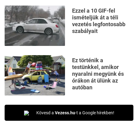
Ezzel a 10 GIF-fel
ismételjük át a téli
vezetés legfontosabb
szabályait
Ez történik a
testünkkel, amikor
nyaralni megyünk és
órákon át ülünk az
autóban
Kövesd a
Vezess.hu
-t a Google hírekben!