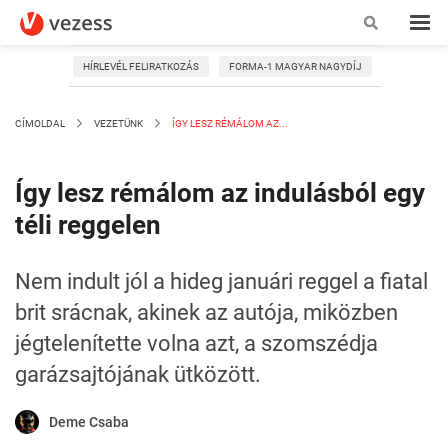
HÍRLEVÉL FELIRATKOZÁS
FORMA-1 MAGYAR NAGYDÍJ
CÍMOLDAL
VEZETÜNK
ÍGY LESZ RÉMÁLOM AZ...
Így lesz rémálom az indulásból egy
téli reggelen
Nem indult jól a hideg januári reggel a fiatal
brit srácnak, akinek az autója, miközben
jégtelenítette volna azt, a szomszédja
garázsajtójának ütközött.
Deme Csaba