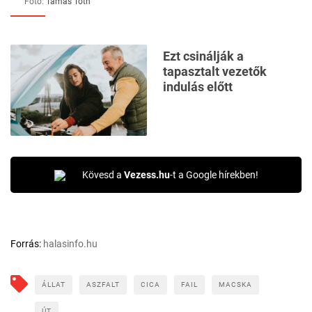
Fotó:
Tamás Tóth
Ezt csinálják a
tapasztalt vezetők
indulás előtt
Kövesd a
Vezess.hu
-t a Google hírekben!
Forrás:
halasinfo.hu
ÁLLAT
ASZFALT
CICA
FAIL
MACSKA
ÚT