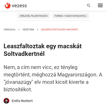
HÍRLEVÉL FELIRATKOZÁS
FORMA-1 MAGYAR NAGYDÍJ
CÍMOLDAL
VEZETÜNK
LEASZFALTOZTAK EGY MACSKÁT...
Leaszfaltoztak egy macskát
Soltvadkertnél
Nem, a cím nem vicc, ez tényleg
megtörtént, méghozzá Magyarországon. A
"jóvanazúgy" elv most kicsit kiverte a
biztosítékot.
Erdős Norbert