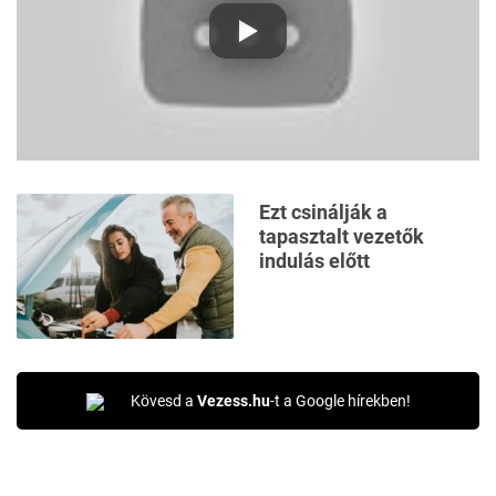
Ezt csinálják a
tapasztalt vezetők
indulás előtt
Kövesd a
Vezess.hu
-t a Google hírekben!