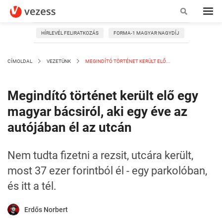
HÍRLEVÉL FELIRATKOZÁS
FORMA-1 MAGYAR NAGYDÍJ
CÍMOLDAL
VEZETÜNK
MEGINDÍTÓ TÖRTÉNET KERÜLT ELŐ...
Megindító történet került elő egy
magyar bácsiról, aki egy éve az
autójában él az utcán
Nem tudta fizetni a rezsit, utcára került,
most 37 ezer forintból él - egy parkolóban,
és itt a tél.
Erdős Norbert