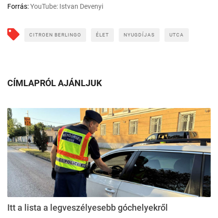
Forrás:
YouTube: Istvan Devenyi
CITROEN BERLINGO
ÉLET
NYUGDÍJAS
UTCA
CÍMLAPRÓL AJÁNLJUK
Itt a lista a legveszélyesebb góchelyekről