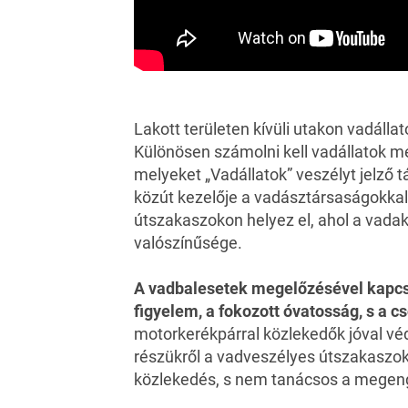
Lakott területen kívüli utakon vadálla
Különösen számolni kell vadállatok 
melyeket „Vadállatok” veszélyt jelző t
közút kezelője a vadásztársaságokka
útszakaszokon helyez el, ahol a vada
valószínűsége.
A vadbalesetek megelőzésével kapcs
figyelem, a fokozott óvatosság, s a 
motorkerékpárral közlekedők jóval vé
részükről a vadveszélyes útszakaszo
közlekedés, s nem tanácsos a megeng