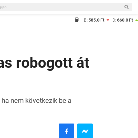
B:
585.0 Ft
D:
660.0 Ft
as robogott át
bb ha nem következik be a