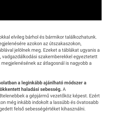
tokkal elvileg bárhol és bármikor találkozhatunk.
megjelenésére azokon az útszakaszokon,
áblával jelölnek meg. Ezeket a táblákat ugyanis a
l, vadgazdálkodási szakemberekkel egyeztetett
k megjelenésének az átlagosnál is nagyobb a
olatban a leginkább ajánlható módszer a
csökkentett haladási sebesség.
A
dtelenebbek a gépjármű vezetőköz képest. Ezért
kon még inkább indokolt a lassúbb és óvatosabb
edett felső sebességértéket kihasználni.