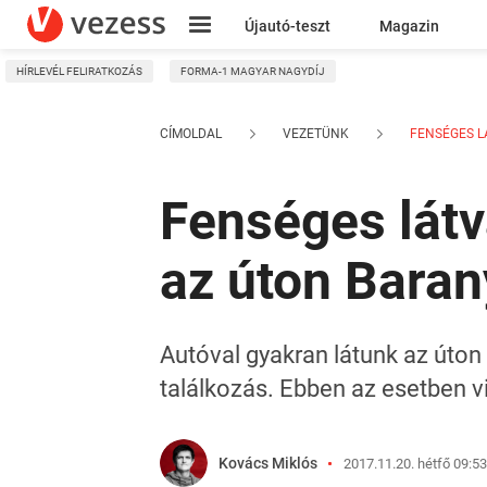
Újautó-teszt
Magazin
HÍRLEVÉL FELIRATKOZÁS
FORMA-1 MAGYAR NAGYDÍJ
Kresz
CÍMOLDAL
VEZETÜNK
FENSÉGES LÁ
Fenséges látv
az úton Bara
Autóval gyakran látunk az úton 
találkozás. Ebben az esetben v
Kovács Miklós
2017.11.20. hétfő 09:53