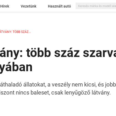
Hírek
Vezetünk
Használt autó
TVÁNY: TÖBB SZÁZ...
ány: több száz szarv
nyában
áthaladó állatokat, a veszély nem kicsi, és jo
iszont nincs baleset, csak lenyűgöző látvány.