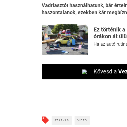
Vadriasztót használhatunk, bár értelm
haszontalanok, ezekben kár megbízn
Ez történik a
órákon át ül
Ha az autó rutin
Kövesd a
Vez
SZARVAS
VIDEÓ