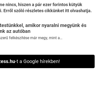
e nincs, hiszen a pár ezer forintos kütyük
i.
Erről szóló részletes cikkünket itt olvashatja.
 testünkkel, amikor nyaralni megyünk és
ünk az autóban
szerű felkészítése már megy, mint a…
ess.hu
-t a Google hírekben!