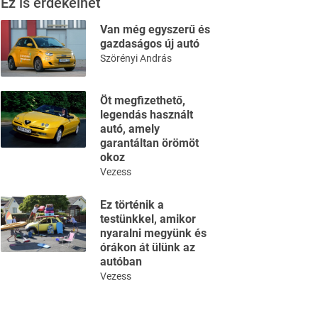
Ez is érdekelhet
Van még egyszerű és
gazdaságos új autó
Szörényi András
Öt megfizethető,
legendás használt
autó, amely
garantáltan örömöt
okoz
Vezess
Ez történik a
testünkkel, amikor
nyaralni megyünk és
órákon át ülünk az
autóban
Vezess