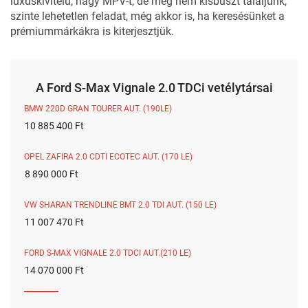
luxuskivitelű, nagy MPV-t, de még nem kisbuszt találjunk,
szinte lehetetlen feladat, még akkor is, ha keresésünket a
prémiummárkákra is kiterjesztjük.
A Ford S-Max Vignale 2.0 TDCi vetélytársai
BMW 220D GRAN TOURER AUT. (190LE)
10 885 400 Ft
OPEL ZAFIRA 2.0 CDTI ECOTEC AUT. (170 LE)
8 890 000 Ft
VW SHARAN TRENDLINE BMT 2.0 TDI AUT. (150 LE)
11 007 470 Ft
FORD S-MAX VIGNALE 2.0 TDCI AUT.(210 LE)
14 070 000 Ft