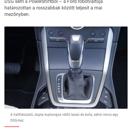
DSG sem a Powershiftből – a Ford robotváltója
határozottan a rosszabbak között teljesít a mai
mezőnyben.
A hatfokozatú, dupla kuplungos váltó lassú és buta, sehol nincs egy
DSG-hez