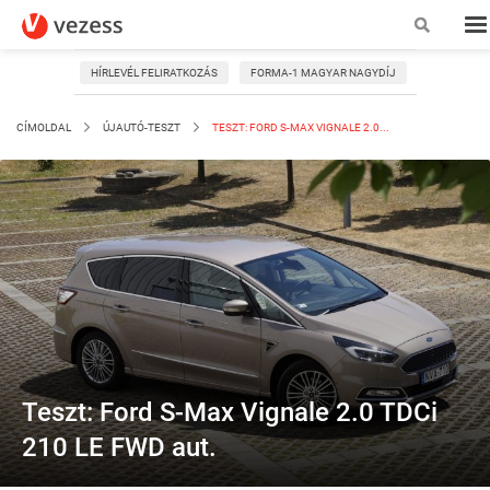
HÍRLEVÉL FELIRATKOZÁS
FORMA-1 MAGYAR NAGYDÍJ
CÍMOLDAL
ÚJAUTÓ-TESZT
TESZT: FORD S-MAX VIGNALE 2.0...
Teszt: Ford S-Max Vignale 2.0 TDCi
210 LE FWD aut.