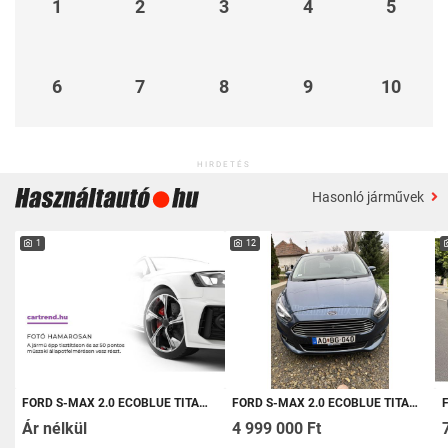
1
2
3
4
5
6
7
8
9
10
HIRDETÉS
Hasonló járművek
1
12
FORD S-MAX 2.0 ECOBLUE TITANIUM AWD (AUTOMATA) [7 SZEMÉLY] GARANCIÁVAL!
FORD S-MAX 2.0 ECOBLUE TITANIUM (AUTOMATA)
FORD
Ár nélkül
4 999 000 Ft