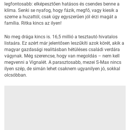
legfontosabb: elképesztően hatásos és csendes benne a
klíma. Senki se nyafog, hogy fázik, megfő, vagy kiesik a
szeme a huzattól, csak úgy egyszerűen jól érzi magát a
família. Ritka kincs az ilyen!
No meg drága kincs is. 16,5 millió a tesztautó hivatalos
listaára. Ez azért már jelentősen leszűkíti azok körét, akik a
magyar gazdasági realitásban hétüléses családi verdára
vágynak. Még szerencse, hogy van megoldás – nem kell
megvenni a Vignalét. A parasztosabb, mezei S-Max nincs
ilyen szép, de simán lehet csaknem ugyanilyen jó, sokkal
olcsóbban.