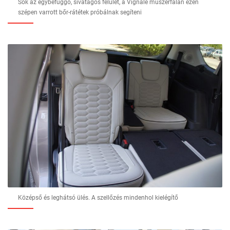
Sok az egybefüggő, sivatagos felület, a Vignale műszerfalán ezen
szépen varrott bőr-rátétek próbálnak segíteni
Középső és leghátsó ülés. A szellőzés mindenhol kielégítő