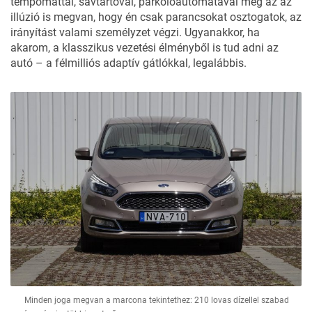
tempomattal, sávtartóval, parkolóautomatával még az az
illúzió is megvan, hogy én csak parancsokat osztogatok, az
irányítást valami személyzet végzi. Ugyanakkor, ha
akarom, a klasszikus vezetési élményből is tud adni az
autó – a félmilliós adaptív gátlókkal, legalábbis.
Minden joga megvan a marcona tekintethez: 210 lovas dízellel szabad