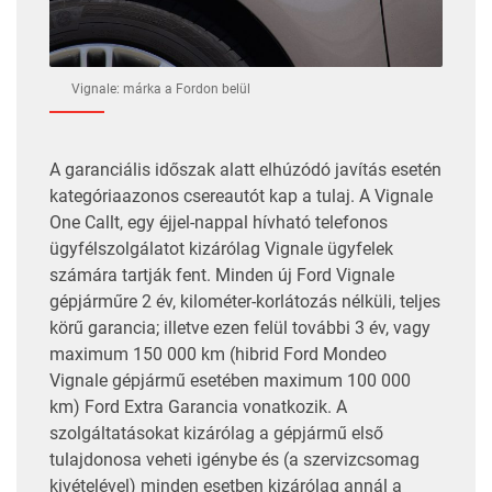
Vignale: márka a Fordon belül
A garanciális időszak alatt elhúzódó javítás esetén
kategóriaazonos csereautót kap a tulaj. A Vignale
One Callt, egy éjjel-nappal hívható telefonos
ügyfélszolgálatot kizárólag Vignale ügyfelek
számára tartják fent. Minden új Ford Vignale
gépjárműre 2 év, kilométer-korlátozás nélküli, teljes
körű garancia; illetve ezen felül további 3 év, vagy
maximum 150 000 km (hibrid Ford Mondeo
Vignale gépjármű esetében maximum 100 000
km) Ford Extra Garancia vonatkozik. A
szolgáltatásokat kizárólag a gépjármű első
tulajdonosa veheti igénybe és (a szervizcsomag
kivételével) minden esetben kizárólag annál a