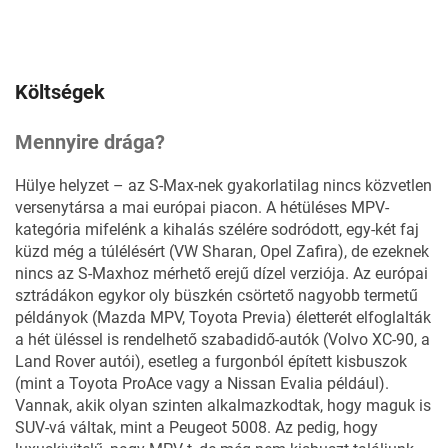
Költségek
Mennyire drága?
Hülye helyzet – az S-Max-nek gyakorlatilag nincs közvetlen
versenytársa a mai európai piacon. A hétüléses MPV-
kategória mifelénk a kihalás szélére sodródott, egy-két faj
küzd még a túlélésért (VW Sharan, Opel Zafira), de ezeknek
nincs az S-Maxhoz mérhető erejű dízel verziója. Az európai
sztrádákon egykor oly büszkén csörtető nagyobb termetű
példányok (Mazda MPV, Toyota Previa) életterét elfoglalták
a hét üléssel is rendelhető szabadidő-autók (Volvo XC-90, a
Land Rover autói), esetleg a furgonból épített kisbuszok
(mint a Toyota ProAce vagy a Nissan Evalia például).
Vannak, akik olyan szinten alkalmazkodtak, hogy maguk is
SUV-vá váltak, mint a Peugeot 5008. Az pedig, hogy