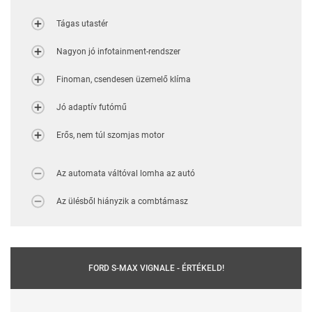
Tágas utastér
Nagyon jó infotainment-rendszer
Finoman, csendesen üzemelő klíma
Jó adaptív futómű
Erős, nem túl szomjas motor
Az automata váltóval lomha az autó
Az ülésből hiányzik a combtámasz
FORD S-MAX VIGNALE - ÉRTÉKELD!