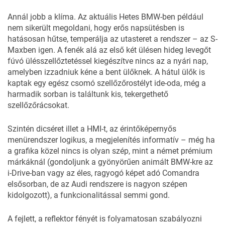
Annál jobb a klíma. Az aktuális Hetes BMW-ben például
nem sikerült megoldani, hogy erős napsütésben is
hatásosan hűtse, temperálja az utasteret a rendszer – az S-
Maxben igen. A fenék alá az első két ülésen hideg levegőt
fúvó ülésszellőztetéssel kiegészítve nincs az a nyári nap,
amelyben izzadniuk kéne a bent ülőknek. A hátul ülők is
kaptak egy egész csomó szellőzőrostélyt ide-oda, még a
harmadik sorban is találtunk kis, tekergethető
szellőzőrácsokat.
Szintén dicséret illet a HMI-t, az érintőképernyős
menürendszer logikus, a megjelenítés informatív – még ha
a grafika közel nincs is olyan szép, mint a német prémium
márkáknál (gondoljunk a gyönyörűen animált BMW-kre az
i-Drive-ban vagy az éles, ragyogó képet adó Comandra
elsősorban, de az Audi rendszere is nagyon szépen
kidolgozott), a funkcionalitással semmi gond.
A fejlett, a reflektor fényét is folyamatosan szabályozni