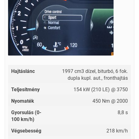
Hajtáslánc
1997 cm3 dízel, biturbó, 6 fok.
dupla kupl. aut., fronthajtás
Teljesítmény
154 kW (210 LE) @ 3750
Nyomaték
450 Nm @ 2000
Gyorsulás (0-
8,8 s
100 km/h)
Végsebesség
218 km/h