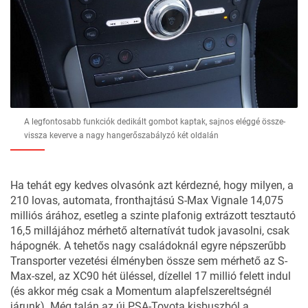
A legfontosabb funkciók dedikált gombot kaptak, sajnos eléggé össze-
vissza keverve a nagy hangerőszabályzó két oldalán
Ha tehát egy kedves olvasónk azt kérdezné, hogy milyen, a
210 lovas, automata, fronthajtású S-Max Vignale 14,075
milliós árához, esetleg a szinte plafonig extrázott tesztautó
16,5 millájához mérhető alternatívát tudok javasolni, csak
hápognék. A tehetős nagy családoknál egyre népszerűbb
Transporter vezetési élményben össze sem mérhető az S-
Max-szel, az XC90 hét üléssel, dízellel 17 millió felett indul
(és akkor még csak a Momentum alapfelszereltségnél
járunk). Még talán az új PSA-Toyota kisbuszból a