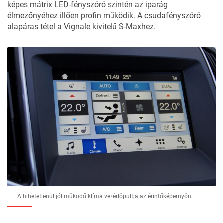
képes mátrix LED-fényszóró szintén az iparág
élmezőnyéhez illően profin működik. A csudafényszóró
alapáras tétel a Vignale kivitelű S-Maxhez.
A hihetetlenül jól működő klíma vezérlőpultja az érintőképernyőn