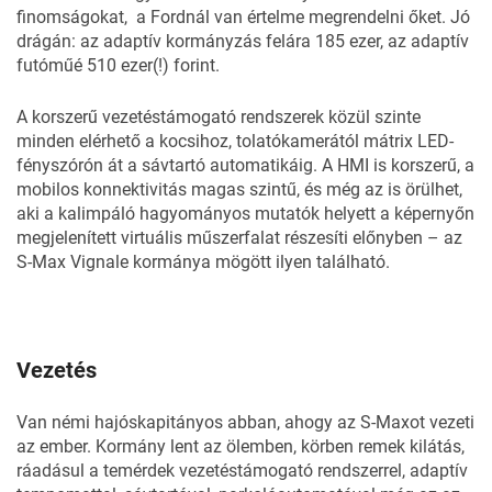
finomságokat, a Fordnál van értelme megrendelni őket. Jó
drágán: az adaptív kormányzás felára 185 ezer, az adaptív
futóműé 510 ezer(!) forint.
A korszerű vezetéstámogató rendszerek közül szinte
minden elérhető a kocsihoz, tolatókamerától mátrix LED-
fényszórón át a sávtartó automatikáig. A HMI is korszerű, a
mobilos konnektivitás magas szintű, és még az is örülhet,
aki a kalimpáló hagyományos mutatók helyett a képernyőn
megjelenített virtuális műszerfalat részesíti előnyben – az
S-Max Vignale kormánya mögött ilyen található.
Vezetés
Van némi hajóskapitányos abban, ahogy az S-Maxot vezeti
az ember. Kormány lent az ölemben, körben remek kilátás,
ráadásul a temérdek vezetéstámogató rendszerrel, adaptív