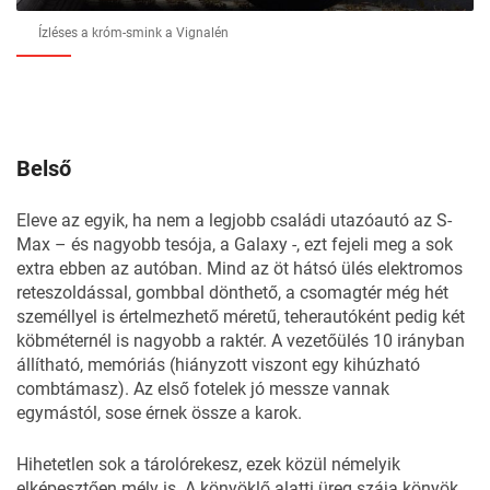
Ízléses a króm-smink a Vignalén
Belső
Eleve az egyik, ha nem a legjobb családi utazóautó az S-
Max – és nagyobb tesója, a Galaxy -, ezt fejeli meg a sok
extra ebben az autóban. Mind az öt hátsó ülés elektromos
reteszoldással, gombbal dönthető, a csomagtér még hét
személlyel is értelmezhető méretű, teherautóként pedig két
köbméternél is nagyobb a raktér. A vezetőülés 10 irányban
állítható, memóriás (hiányzott viszont egy kihúzható
combtámasz). Az első fotelek jó messze vannak
egymástól, sose érnek össze a karok.
Hihetetlen sok a tárolórekesz, ezek közül némelyik
elképesztően mély is. A könyöklő alatti üreg szája könyök