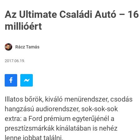
Az Ultimate Családi Autó – 16
millióért
Rácz Tamás
2017.06.19.
Illatos bőrök, kiváló menürendszer, csodás
hangzású audiorendszer, sok-sok-sok
extra: a Ford prémium egyterűjénél a
presztízsmárkák kínálatában is nehéz
lenne jobbat találni.