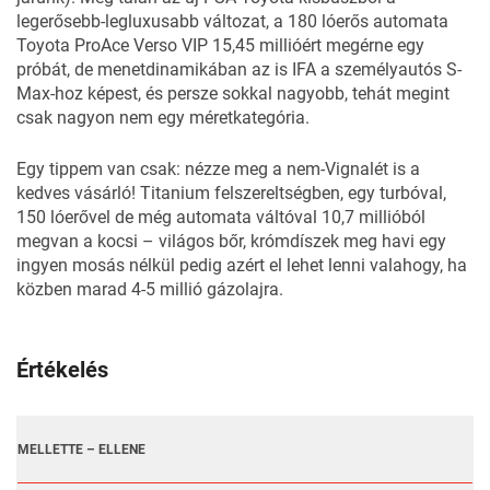
legerősebb-legluxusabb változat, a 180 lóerős automata
Toyota ProAce Verso VIP 15,45 millióért megérne egy
próbát, de menetdinamikában az is IFA a személyautós S-
Max-hoz képest, és persze sokkal nagyobb, tehát megint
csak nagyon nem egy méretkategória.
Egy tippem van csak: nézze meg a nem-Vignalét is a
kedves vásárló! Titanium felszereltségben, egy turbóval,
150 lóerővel de még automata váltóval 10,7 millióból
megvan a kocsi – világos bőr, krómdíszek meg havi egy
ingyen mosás nélkül pedig azért el lehet lenni valahogy, ha
közben marad 4-5 millió gázolajra.
Értékelés
MELLETTE – ELLENE