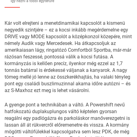
így nézni a többi egyterűre
Kár volt elrejteni a menetdinamikai kapcsolót a kismenü
negyedik szintjére – ez a kocsi inkább megérdemelne egy
DRIVE vagy MODE kapcsolót a középkonzol közepére, mint
némely Audik vagy Mercedesek. Ha átkapcsoljuk az
amerikaiasan lágy, ringatózó Comfortból Sportba, már-már
rázósan feszessé, pontossá válik a kocsi futása. A
kormányzás is kellően precíz, ilyenkor még ezzel az 1,7
tonnás batárral is érdekessé váljanak a kanyarok. A nagy
tömeg mellé jó lenne az összkerékhajtás, ha valaki tényleg
pont egy családi buszlimuzinnal akarna időre autózni – és
az S-Maxhoz ezt meg is lehet vásárolni.
A gyenge pont a technikában a váltó. A Powershift nevű
hatfokozatú duplakuplungos váltó képtelen gyorsan
reagálni egy padlógázra és parkoláskor manőverezgetni is
lassan áll át rükvercről előremenetre és vissza. A kormány
mögötti váltófülekkel kapcsolgatva sem lesz PDK, de még