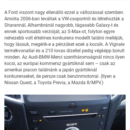
A Ford viszont nagy ellenálló ezzel a változással szemben.
Amióta 2006-ban leváltak a VW-csoportról és létrehozták a
Sharannál, Alhambránál nagyobb, tágasabb Galaxy-t és
ennek sportosabb verzióját, az S-Max-ot, folyton egyre
nehezebb volt értelmes konkurens modellt találni melléjük,
hogy lássuk, megérik-e a pénzüket ezek a kocsik. A Vignale
termékvonallal és a 210 lovas dízellel pedig végképp borult
minden. Az Audi-BMW-Merci szentháromságnál nincs ilyen
kocsi, az európai kommersz gyártóknál sem – csak az
amerikai piacon találnánk a japán gyártóknál
konkurenseket, de persze csak benzinmotorral. (Ilyen a
Nissan Quest, a Toyota Previa, a Mazda 8/MPV.)