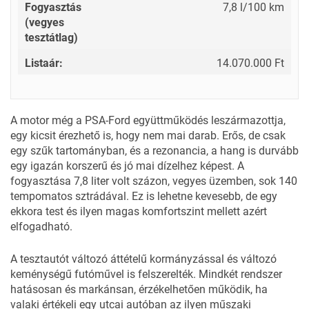
Fogyasztás
7,8 l/100 km
(vegyes
tesztátlag)
Listaár:
14.070.000 Ft
A motor még a PSA-Ford együttműködés leszármazottja,
egy kicsit érezhető is, hogy nem mai darab. Erős, de csak
egy szűk tartományban, és a rezonancia, a hang is durvább
egy igazán korszerű és jó mai dízelhez képest. A
fogyasztása 7,8 liter volt százon, vegyes üzemben, sok 140
tempomatos sztrádával. Ez is lehetne kevesebb, de egy
ekkora test és ilyen magas komfortszint mellett azért
elfogadható.
A tesztautót változó áttételű kormányzással és változó
keménységű futóművel is felszerelték. Mindkét rendszer
hatásosan és markánsan, érzékelhetően működik, ha
valaki értékeli egy utcai autóban az ilyen műszaki