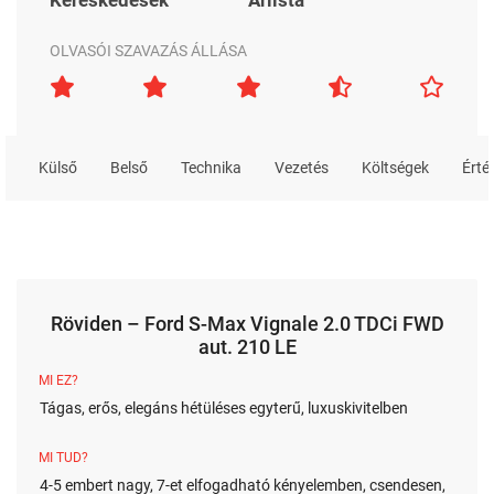
OLVASÓI SZAVAZÁS ÁLLÁSA
Külső
Belső
Technika
Vezetés
Költségek
Érté
Röviden – Ford S-Max Vignale 2.0 TDCi FWD
aut. 210 LE
MI EZ?
Tágas, erős, elegáns hétüléses egyterű, luxuskivitelben
MI TUD?
4-5 embert nagy, 7-et elfogadható kényelemben, csendesen,