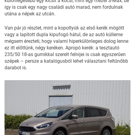
különlegesebb egy kicsit a kocsi, mint egy mezei S-Max, de
így is csak egy nagy családi autó marad, nem fordulnak
utána a népek az utcán.
Van pár jó részlet, mint a kopoltyúk az első kerék mögött
vagy a lapított dupla kipufogó hátul, de az autó külleme
mégsem érezteti, hogy valami hiperkülönleges dolog lenne
ez itt előttünk, négy keréken. Apropó kerék: a tesztautó
235/50 18-as gumikkal szerelt felnijei is csak egyszerűen
szépek – persze a katalógusból lehet választani feltűnőbb
darabot is.