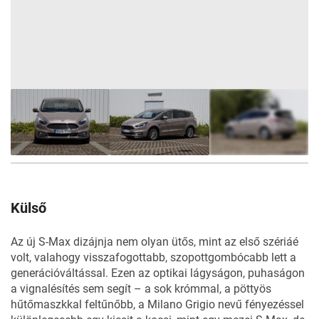
43
FOTÓ
Külső
Az új S-Max dizájnja nem olyan ütős, mint az első szériáé
volt, valahogy visszafogottabb, szopottgombócabb lett a
generációváltással. Ezen az optikai lágyságon, puhaságon
a vignalésítés sem segít – a sok krómmal, a pöttyös
hűtőmaszkkal feltűnőbb, a Milano Grigio nevű fényezéssel