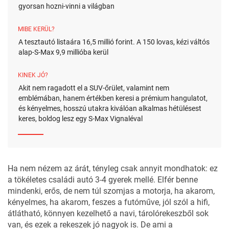
gyorsan hozni-vinni a világban
MIBE KERÜL?
A tesztautó listaára 16,5 millió forint. A 150 lovas, kézi váltós
alap-S-Max 9,9 millióba kerül
KINEK JÓ?
Akit nem ragadott el a SUV-őrület, valamint nem
emblémában, hanem értékben keresi a prémium hangulatot,
és kényelmes, hosszú utakra kiválóan alkalmas hétülésest
keres, boldog lesz egy S-Max Vignaléval
Ha nem nézem az árát, tényleg csak annyit mondhatok: ez
a tökéletes családi autó 3-4 gyerek mellé. Elfér benne
mindenki, erős, de nem túl szomjas a motorja, ha akarom,
kényelmes, ha akarom, feszes a futóműve, jól szól a hifi,
átlátható, könnyen kezelhető a navi, tárolórekeszből sok
van, és ezek a rekeszek jó nagyok is. De ami a