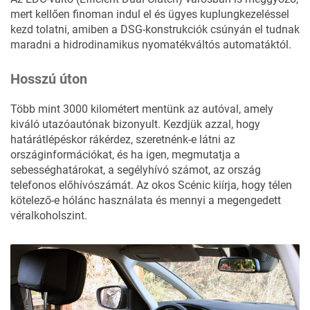
mert kellően finoman indul el és ügyes kuplungkezeléssel
kezd tolatni, amiben a DSG-konstrukciók csúnyán el tudnak
maradni a hidrodinamikus nyomatékváltós automatáktól.
Hosszú úton
Több mint 3000 kilométert mentünk az autóval, amely
kiváló utazóautónak bizonyult. Kezdjük azzal, hogy
határátlépéskor rákérdez, szeretnénk-e látni az
országinformációkat, és ha igen, megmutatja a
sebességhatárokat, a segélyhívó számot, az ország
telefonos előhívószámát. Az okos Scénic kiírja, hogy télen
kötelező-e hólánc használata és mennyi a megengedett
véralkoholszint.