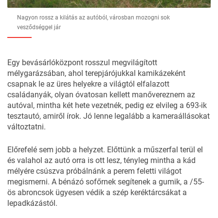
Nagyon rossz a kilátás az autóból, városban mozogni sok
vesződséggel jár
Egy bevásárlóközpont rosszul megvilágított
mélygarázsában, ahol terepjárójukkal kamikázeként
csapnak le az üres helyekre a világtól elfalazott
családanyák, olyan óvatosan kellett manővereznem az
autóval, mintha két hete vezetnék, pedig ez elvileg a 693-ik
tesztautó, amiről írok. Jó lenne legalább a kameraállásokat
változtatni.
Előrefelé sem jobb a helyzet. Előttünk a műszerfal terül el
és valahol az autó orra is ott lesz, tényleg mintha a kád
mélyére csúszva próbálnánk a perem feletti világot
megismerni. A bénázó sofőrnek segítenek a gumik, a /55-
ös abroncsok ügyesen védik a szép keréktárcsákat a
lepadkázástól.