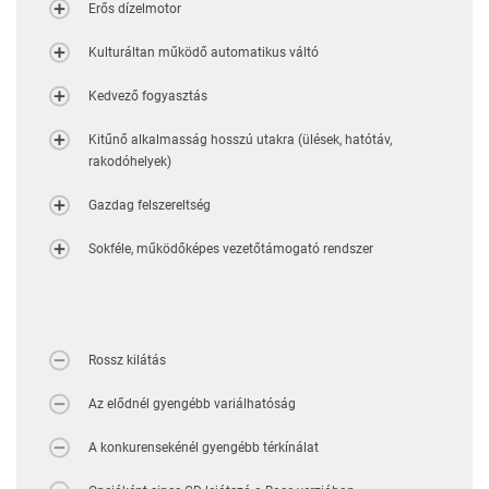
Erős dízelmotor
Kulturáltan működő automatikus váltó
Kedvező fogyasztás
Kitűnő alkalmasság hosszú utakra (ülések, hatótáv,
rakodóhelyek)
Gazdag felszereltség
Sokféle, működőképes vezetőtámogató rendszer
Rossz kilátás
Az elődnél gyengébb variálhatóság
A konkurensekénél gyengébb térkínálat