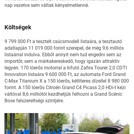
nap vezetve sem váltak kényelmetlenné.
Költségek
9 799 000 Ft a tesztelt csúcsmodell listaára, a tesztautó
adatlapján 11 019 000 forint szerepel, de még 9,6 milliós
listaárral indulva. Ebből annyit nem tud engedni sem az
importőr, sem a márkakereskedő, hogy igazán attraktív
legyen. 170 lóerős motorral a kifutó Zafira Tourer 2,0 CDTI
Innovation listaára 9 600 000 Ft, az automata Ford Grand
C-Max Titanium X a 150 lóerős, kétliteres dízellel 8 980 000
forint. A 150 lóerős Citroën Grand C4 Picass 2,0 HDi-t kézi
váltóval 8,6 milliótól kezdhetjük felhozni a Grand Scénic
Bose felszereltségi szintjére.