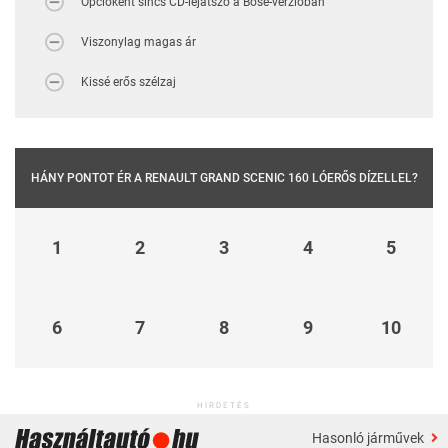
Opcióként sincs CD-lejátszó a Bose-verzióban
Viszonylag magas ár
Kissé erős szélzaj
HÁNY PONTOT ÉR A RENAULT GRAND SCENIC 160 LÓERŐS DÍZELLEL?
1
2
3
4
5
6
7
8
9
10
HIRDETÉS
Hasonló járművek