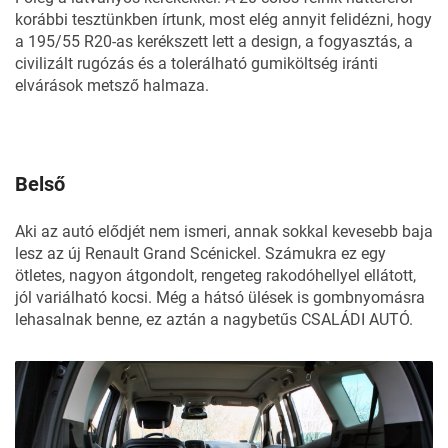
korábbi tesztünkben
írtunk
, most elég annyit felidézni, hogy
a 195/55 R20-as kerékszett lett a design, a fogyasztás, a
civilizált rugózás és a tolerálható gumiköltség iránti
elvárások metsző halmaza.
Belső
Aki az autó elődjét nem ismeri, annak sokkal kevesebb baja
lesz az új Renault Grand Scénickel. Számukra ez egy
ötletes, nagyon átgondolt, rengeteg rakodóhellyel ellátott,
jól variálható kocsi. Még a hátsó ülések is gombnyomásra
lehasalnak benne, ez aztán a nagybetűs CSALÁDI AUTÓ.