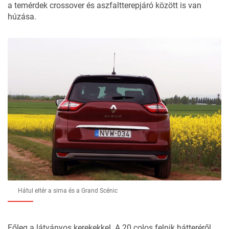
a temérdek crossover és aszfaltterepjáró között is van
húzása.
Hátul eltér a sima és a Grand Scénic
Főleg a látványos kerekekkel. A 20 colos felnik hátteréről