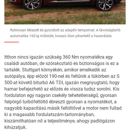
Rutinosan fékezett és gyorsított az adaptív tempomat. A távolságtartó
automatika 160-ig működik, hosszú úton pihentető a használata
Itthon nincs igazán szükség 360 Nm nyomatékra egy
családi autóban, de szórakoztató és biztonságos is ez a
tartalék. Stuttgart környékén, amikor emelkedik az
autópálya, épp előzöl 190-nel és feltűnik a tükörben az
S
500-at
követő
biturbó A6 TDI
, igazán megnyugtató, hogy
hamar befejezhető az előzés és vissza tudsz sorolni. Kis
fordulaton egy nagyon csekély tehetetlenségű, gyorsan
felpörgő turbófeltöltő ébreszti gyorsan a nyomatékot, a
nagyobb kapacitású másik feltöltővel a motor nem fullad
ki a magasabb fordulatszám-tartományban,
kiszámíthatóan nő a teljesítménye, ahogy padlógázon
kihúzatjuk.