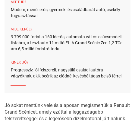
MIT TUD?
Modern, menő, erős, gyermek- és családbarát autó, csekély
fogyasztással.
MIBE KERÜL?
9 799 000 forint a 160 lóerős, automata váltós csúcsmodell
listaára, a tesztautó 11 millió Ft. A Grand Scénic Zen 1,2 TCe
ára 6,5 millió forintról indul.
KINEK JÓ?
Progresszív, jól felszerelt, nagystílű családi autóra
vágyóknak, akik beérik az elődnél kevésbé tágas belső térrel.
Jó sokat mentünk vele és alaposan megismertük a Renault
Grand Scénicet, amely ezúttal a leggazdagabb
felszereltséggel és a legerősebb dízelmotorral járt nálunk.