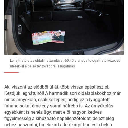
Lehajtható utas oldali háttámlával, 60:40 arányba tologatható középső
ülésekkel a belső tér továbbra is rugalmas
Aki viszont az elődből ül át, több visszalépést észlel.
Kezdjük leghátulról! A harmadik sori oldalablakokhoz már
nincs árnyékoló, csak középen, pedig ez a lyuggatott
firhang sokat érne egy sorral hátrébb is. Az árnyékolás
egyébként is nehéz ügy, mert elöl nagyon kedves
figyelmesség a kihúzható napellenzőtoldat, de ezt elég
nehéz használni, ha elakad a tetőkárpitban és a belső