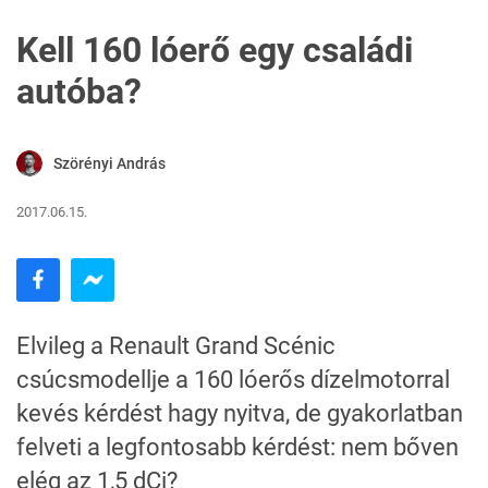
Kell 160 lóerő egy családi
autóba?
Szörényi András
2017.06.15.
Elvileg a Renault Grand Scénic
csúcsmodellje a 160 lóerős dízelmotorral
kevés kérdést hagy nyitva, de gyakorlatban
felveti a legfontosabb kérdést: nem bőven
elég az 1,5 dCi?