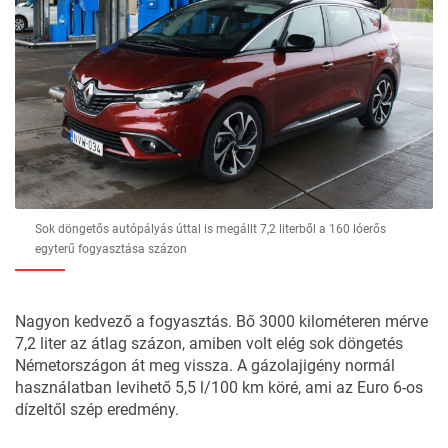
Sok döngetős autópályás úttal is megállt 7,2 literből a 160 lóerős
egyterű fogyasztása százon
Nagyon kedvező a fogyasztás. Bő 3000 kilométeren mérve
7,2 liter az átlag százon, amiben volt elég sok döngetés
Németországon át meg vissza. A gázolajigény normál
használatban levihető 5,5 l/100 km köré, ami az Euro 6-os
dízeltől szép eredmény.