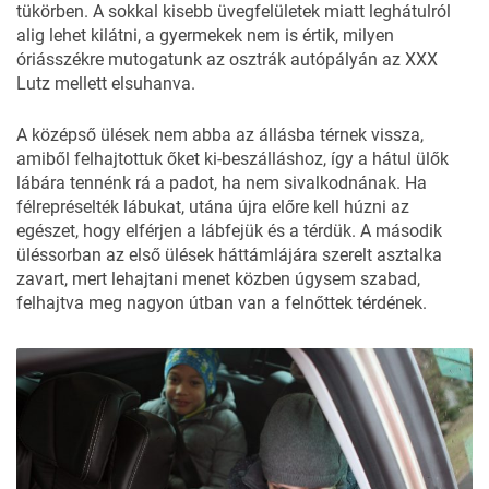
tükörben. A sokkal kisebb üvegfelületek miatt leghátulról
alig lehet kilátni, a gyermekek nem is értik, milyen
óriásszékre mutogatunk az osztrák autópályán az XXX
Lutz mellett elsuhanva.
A középső ülések nem abba az állásba térnek vissza,
amiből felhajtottuk őket ki-beszálláshoz, így a hátul ülők
lábára tennénk rá a padot, ha nem sivalkodnának. Ha
félrepréselték lábukat, utána újra előre kell húzni az
egészet, hogy elférjen a lábfejük és a térdük. A második
üléssorban az első ülések háttámlájára szerelt asztalka
zavart, mert lehajtani menet közben úgysem szabad,
felhajtva meg nagyon útban van a felnőttek térdének.