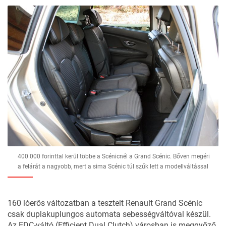
400 000 forinttal kerül többe a Scénicnél a Grand Scénic. Bőven megéri
a felárát a nagyobb, mert a sima Scénic túl szűk lett a modellváltással
160 lóerős változatban a tesztelt Renault Grand Scénic
csak
duplakuplungos automata
sebességváltóval készül.
Az EDC-váltó (Efficient Dual Clutch) városban is meggyőző,