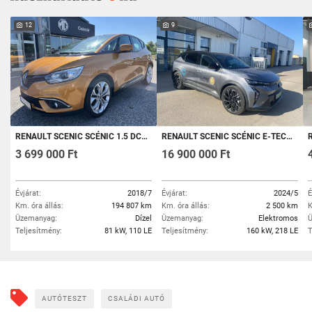
12
9
RENAULT SCENIC SCÉNIC 1.5 DCI ZEN MAGYARORSZÁGI. ELSŐ TULAJDONOS. FRISS MŰSZAKI VIZSGA
RENAULT SCENIC SCÉNIC E-TECH ELECTRIC EV87 ESPRIT ALPINE
RE
3 699 000 Ft
16 900 000 Ft
Évjárat:
2018/7
Évjárat:
2024/5
É
Km. óra állás:
194 807 km
Km. óra állás:
2 500 km
K
Üzemanyag:
Dízel
Üzemanyag:
Elektromos
Ü
Teljesítmény:
81 kW, 110 LE
Teljesítmény:
160 kW, 218 LE
T
AUTÓTESZT
CSALÁDI AUTÓ