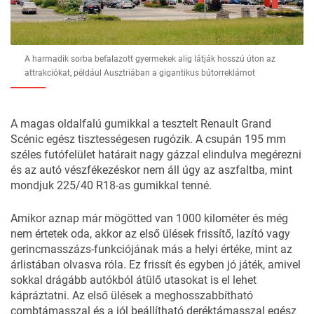
A harmadik sorba befalazott gyermekek alig látják hosszú úton az
attrakciókat, például Ausztriában a gigantikus bútorreklámot
A magas oldalfalú gumikkal a tesztelt Renault Grand
Scénic egész tisztességesen rugózik. A csupán 195 mm
széles futófelület határait nagy gázzal elindulva megérezni
és az autó vészfékezéskor nem áll úgy az aszfaltba, mint
mondjuk 225/40 R18-as gumikkal tenné.
Amikor aznap már mögötted van 1000 kilométer és még
nem értetek oda, akkor az első ülések frissítő, lazító vagy
gerincmasszázs-funkciójának más a helyi értéke, mint az
árlistában olvasva róla. Ez frissít és egyben jó játék, amivel
sokkal drágább autókból átülő utasokat is el lehet
kápráztatni. Az első ülések a meghosszabbítható
combtámasszal és a jól beállítható deréktámasszal egész