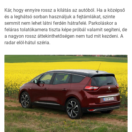
Kár, hogy ennyire rossz a kilátás az autóból. Ha a középső
és a leghátsó sorban használjuk a fejtámlákat, szinte
semmit nem lehet látni ferdén hátrafelé. Parkoláskor a
feláras tolatókamera tiszta képe próbál valamit segíteni, de
a nagyon rossz áttekinthetőségen nem tud mit kezdeni. A
radar elöl-hátul széria.