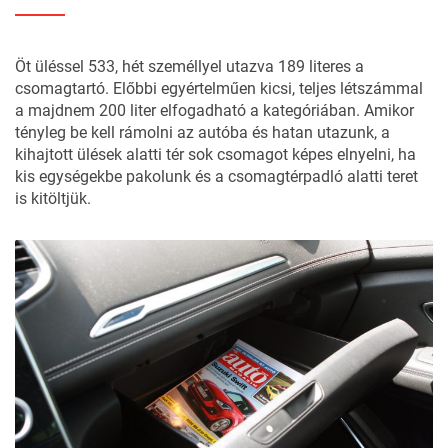
Öt üléssel 533, hét személlyel utazva 189 literes a
csomagtartó. Előbbi egyértelműen kicsi, teljes létszámmal
a majdnem 200 liter elfogadható a kategóriában. Amikor
tényleg be kell rámolni az autóba és hatan utazunk, a
kihajtott ülések alatti tér sok csomagot képes elnyelni, ha
kis egységekbe pakolunk és a csomagtérpadló alatti teret
is kitöltjük.