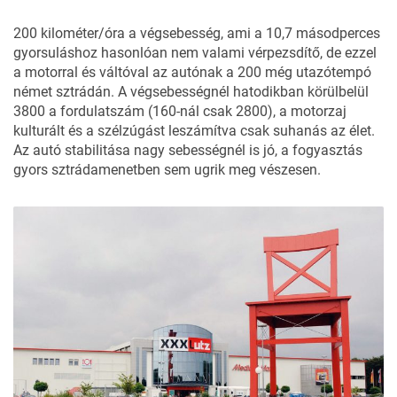
200 kilométer/óra a végsebesség, ami a 10,7 másodperces
gyorsuláshoz hasonlóan nem valami vérpezsdítő, de ezzel
a motorral és váltóval az autónak a 200 még utazótempó
német sztrádán. A végsebességnél hatodikban körülbelül
3800 a fordulatszám (160-nál csak 2800), a motorzaj
kulturált és a szélzúgást leszámítva csak suhanás az élet.
Az autó stabilitása nagy sebességnél is jó, a fogyasztás
gyors sztrádamenetben sem ugrik meg vészesen.