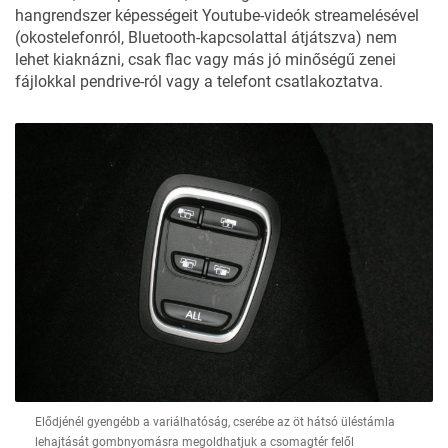
hangrendszer képességeit Youtube-videók streamelésével
(okostelefonról, Bluetooth-kapcsolattal átjátszva) nem
lehet kiaknázni, csak flac vagy más jó minőségű zenei
fájlokkal pendrive-ról vagy a telefont csatlakoztatva.
Elődjénél gyengébb a variálhatóság, cserébe az öt hátsó üléstámla
lehajtását gombnyomásra megoldhatjuk a csomagtér felől