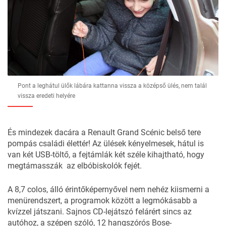
Pont a leghátul ülők lábára kattanna vissza a középső ülés, nem talál
vissza eredeti helyére
És mindezek dacára a Renault Grand Scénic belső tere
pompás családi élettér! Az ülések kényelmesek, hátul is
van két USB-töltő, a fejtámlák két széle kihajtható, hogy
megtámasszák az elbóbiskolók fejét.
A 8,7 colos, álló érintőképernyővel nem nehéz kiismerni a
menürendszert, a programok között a legmókásabb a
kvízzel játszani. Sajnos CD-lejátszó felárért sincs az
autóhoz, a szépen szóló, 12 hangszórós Bose-