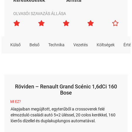
OLVASÓI SZAVAZÁS ÁLLÁSA
Külső
Belső
Technika
Vezetés
Költségek
Érté
Röviden – Renault Grand Scénic 1,6dCi 160
Bose
MI EZ?
Alapjaiban megújított, egyterűből a crossoverek felé
elmozduló családi autó 5+2 üléssel, 20 colos kerékkel, 160
lóerős dízellel és duplakuplungos automatával.