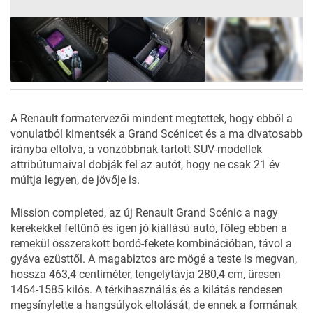
31
FOTÓ
A Renault formatervezői mindent megtettek, hogy ebből a
vonulatból kimentsék a Grand Scénicet és a ma divatosabb
irányba eltolva, a vonzóbbnak tartott SUV-modellek
attribútumaival dobják fel az autót, hogy ne csak 21 év
múltja legyen, de jövője is.
Mission completed, az új Renault Grand Scénic a nagy
kerekekkel feltűnő és igen jó kiállású autó, főleg ebben a
remekül összerakott bordó-fekete kombinációban, távol a
gyáva ezüsttől. A magabiztos arc mögé a teste is megvan,
hossza 463,4 centiméter, tengelytávja 280,4 cm, üresen
1464-1585 kilós. A térkihasználás és a kilátás rendesen
megsínylette a hangsúlyok eltolását, de ennek a formának