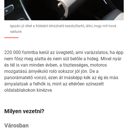
Igazán jó ötlet a fiókként kihúzható kesztyűtartó, látni, hogy mit hová
raktunk
220 000 forintba kerül az üvegtető, ami varázslatos, ha épp
nem fősz meg alatta és nem süt belőle a hideg. Mivel nyár
és tél is van minden évben, a tisztességes, motoros
mozgatású árnyékoló roló sokszor jól jön. De a
panorámatető vonzó, ezen át másképp kék az ég és más
árnyalatúak a felhők is, mint az eltérően színezett
oldalablakokon kinézve.
Milyen vezetni?
Városban