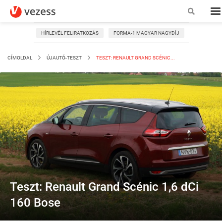
HÍRLEVÉL FELIRATKOZÁS
FORMA-1 MAGYAR NAGYDÍJ
CÍMOLDAL
ÚJAUTÓ-TESZT
TESZT: RENAULT GRAND SCÉNIC...
Teszt: Renault Grand Scénic 1,6 dCi
160 Bose