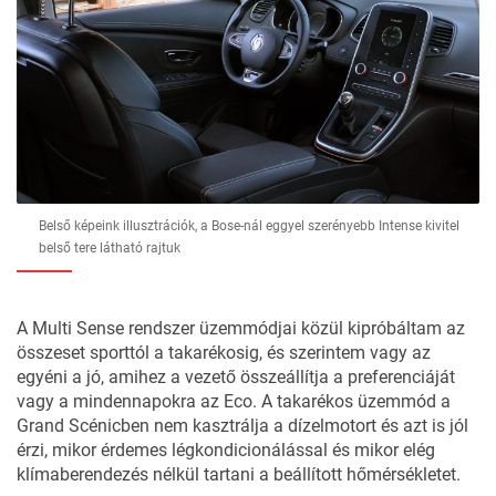
Belső képeink illusztrációk, a Bose-nál eggyel szerényebb Intense kivitel
belső tere látható rajtuk
A Multi Sense rendszer üzemmódjai közül kipróbáltam az
összeset sporttól a takarékosig, és szerintem vagy az
egyéni a jó, amihez a vezető összeállítja a preferenciáját
vagy a mindennapokra az Eco. A takarékos üzemmód a
Grand Scénicben nem kasztrálja a dízelmotort és azt is jól
érzi, mikor érdemes légkondicionálással és mikor elég
klímaberendezés nélkül tartani a beállított hőmérsékletet.