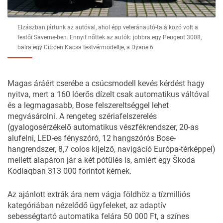
Elzászban jártunk az autóval, ahol épp veteránautó-találkozó volt a
festői Saverne-ben. Ennyit nőttek az autók: jobbra egy Peugeot 3008,
balra egy Citroën Kacsa testvérmodellje, a Dyane 6
Magas áráért cserébe a csúcsmodell kevés kérdést hagy
nyitva, mert a 160 lóerős dízelt csak automatikus váltóval
és a legmagasabb, Bose felszereltséggel lehet
megvásárolni. A rengeteg szériafelszerelés
(gyalogosérzékelő automatikus vészfékrendszer, 20-as
alufelni, LED-es fényszóró, 12 hangszórós Bose-
hangrendszer, 8,7 colos kijelző, navigáció Európa-térképpel)
mellett alapáron jár a két pótülés is, amiért egy Škoda
Kodiaqban 313 000 forintot kérnek.
Az ajánlott extrák ára nem vágja földhöz a tízmilliós
kategóriában nézelődő ügyfeleket, az adaptív
sebességtartó automatika felára 50 000 Ft, a színes