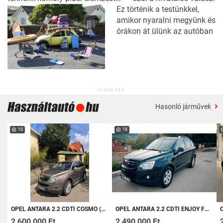
Ez történik a testünkkel,
amikor nyaralni megyünk és
órákon át ülünk az autóban
HIRDETÉS
Hasonló járművek
10
18
OPEL ANTARA 2.2 CDTI COSMO (AUTOMATA) 4X4. 184 LE. VONÓHOROG
OPEL ANTARA 2.2 CDTI ENJOY FWD MO-! MÁRKASZERVÍZBEN SZERVIZELT!
O
2 600 000 Ft
2 490 000 Ft