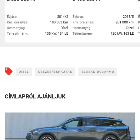
Évjárat:
2014/2
Évjárat:
2015/5
É
Km. óra állás:
190 303 km
Km. óra állás:
201 000 km
K
Üzemanyag:
Dízel
Üzemanyag:
Dízel
Ü
Teljesítmény:
135 kW, 184 LE
Teljesítmény:
120 kW, 163 LE
T
DÍZEL
ÖSSZKERÉKHAJTÁS
SZABADIDŐJÁRMŰ
CÍMLAPRÓL AJÁNLJUK