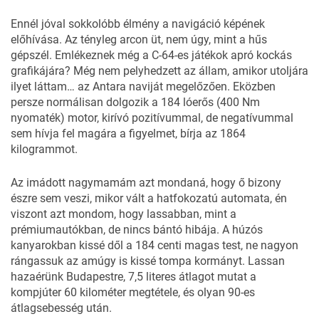
Ennél jóval sokkolóbb élmény a navigáció képének
előhívása. Az tényleg arcon üt, nem úgy, mint a hűs
gépszél. Emlékeznek még a C-64-es játékok apró kockás
grafikájára? Még nem pelyhedzett az állam, amikor utoljára
ilyet láttam… az Antara naviját megelőzően. Eközben
persze normálisan dolgozik a 184 lóerős (400 Nm
nyomaték) motor, kirívó pozitívummal, de negatívummal
sem hívja fel magára a figyelmet, bírja az 1864
kilogrammot.
Az imádott nagymamám azt mondaná, hogy ő bizony
észre sem veszi, mikor vált a hatfokozatú automata, én
viszont azt mondom, hogy lassabban, mint a
prémiumautókban, de nincs bántó hibája. A húzós
kanyarokban kissé dől a 184 centi magas test, ne nagyon
rángassuk az amúgy is kissé tompa kormányt. Lassan
hazaérünk Budapestre, 7,5 literes átlagot mutat a
kompjúter 60 kilométer megtétele, és olyan 90-es
átlagsebesség után.