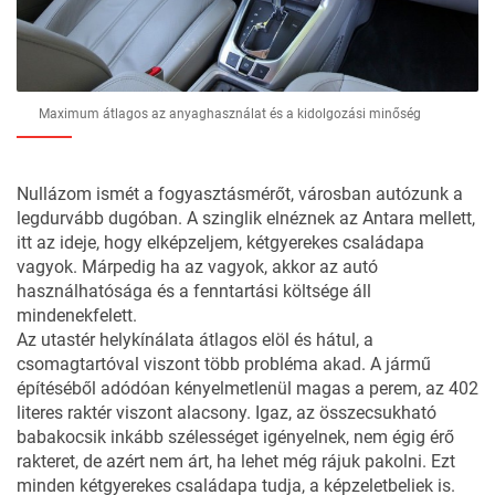
Maximum átlagos az anyaghasználat és a kidolgozási minőség
Nullázom ismét a fogyasztásmérőt, városban autózunk a
legdurvább dugóban. A szinglik elnéznek az Antara mellett,
itt az ideje, hogy elképzeljem, kétgyerekes családapa
vagyok. Márpedig ha az vagyok, akkor az autó
használhatósága és a fenntartási költsége áll
mindenekfelett.
Az utastér helykínálata átlagos elöl és hátul, a
csomagtartóval viszont több probléma akad. A jármű
építéséből adódóan kényelmetlenül magas a perem, az 402
literes raktér viszont alacsony. Igaz, az összecsukható
babakocsik inkább szélességet igényelnek, nem égig érő
rakteret, de azért nem árt, ha lehet még rájuk pakolni. Ezt
minden kétgyerekes családapa tudja, a képzeletbeliek is.