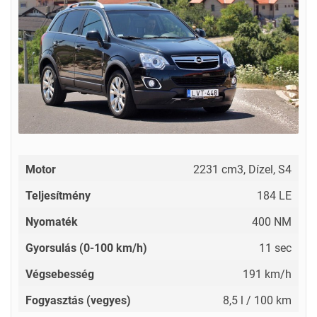
Motor
2231 cm3, Dízel, S4
Teljesítmény
184 LE
Nyomaték
400 NM
Gyorsulás (0-100 km/h)
11 sec
Végsebesség
191 km/h
Fogyasztás (vegyes)
8,5 l / 100 km