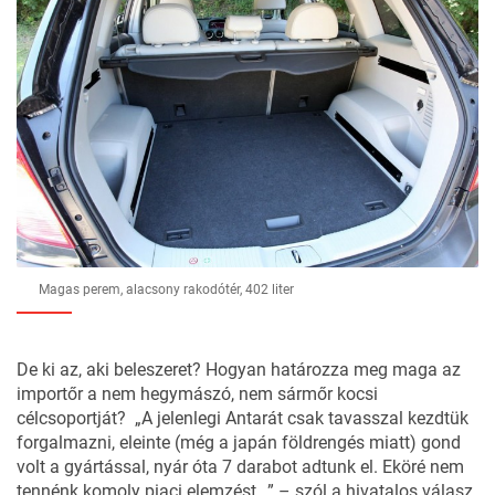
Magas perem, alacsony rakodótér, 402 liter
De ki az, aki beleszeret? Hogyan határozza meg maga az
importőr a nem hegymászó, nem sármőr kocsi
célcsoportját? „A jelenlegi Antarát csak tavasszal kezdtük
forgalmazni, eleinte (még a japán földrengés miatt) gond
volt a gyártással, nyár óta 7 darabot adtunk el. Eköré nem
tennénk komoly piaci elemzést…” – szól a hivatalos válasz.