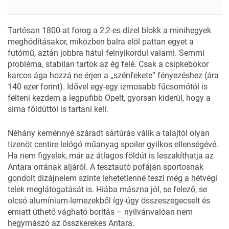
Tartósan 1800-at forog a 2,2-es dízel blokk a minihegyek
meghódításakor, miközben balra elöl pattan egyet a
futómű, aztán jobbra hátul felnyikordul valami. Semmi
probléma, stabilan tartok az ég felé. Csak a csipkebokor
karcos ága hozzá ne érjen a „szénfekete” fényezéshez (ára
140 ezer forint). Idővel egy-egy izmosabb fűcsomótól is
félteni kezdem a legpufibb Opelt, gyorsan kiderül, hogy a
sima földúttól is tartani kell.
Néhány keménnyé száradt sártúrás válik a talajtól olyan
tizenöt centire lelógó műanyag spoiler gyilkos ellenségévé.
Ha nem figyelek, már az átlagos földút is leszakíthatja az
Antara orrának aljáról. A tesztautó pofáján sportosnak
gondolt dizájnelem szinte lehetetlenné teszi még a hétvégi
telek meglátogatását is. Hiába mászna jól, se felező, se
olcsó alumínium-lemezekből így-úgy összeszegecselt és
emiatt üthető vágható borítás – nyilvánvalóan nem
hegymászó az összkerekes Antara.