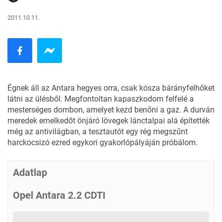
2011.10.11.
Égnek áll az Antara hegyes orra, csak kósza bárányfelhőket
látni az ülésből. Megfontoltan kapaszkodom felfelé a
mesterséges dombon, amelyet kezd benőni a gaz. A durván
meredek emelkedőt önjáró lövegek lánctalpai alá építették
még az antivilágban, a tesztautót egy rég megszűnt
harckocsizó ezred egykori gyakorlópályáján próbálom.
Adatlap
Opel Antara 2.2 CDTI