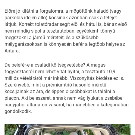
Előre jó kilátni a forgalomra, a mögöttünk haladó (vagy
parkolás idején álló) kocsinak azonban csak a tetejét
látjuk. Korrekt tolatóradar segít elöl és hátul is, bár az első
nem mindig sípol a tesztautóban, egyébként könnyű
megszokni a jármű méreteit, és a szűkösebb
mélygarázsokban is könnyedén befér a legtöbb helyre az
Antara.
De belefér-e a családi költségvetésbe? A magas
fogyasztásról nem lehet vitát nyitni, a tesztautó 10,9
milliós vételáráról már inkább. Viszonyítás kérdése ez is.
Szerényebb, mint a prémiumtrió hasonló méretű
kocsijainak az ára, de éppen olcsóbbakat is találni a
piacon. Aki beleszeret, annak nem vág lyukat a zsebébe,
nagyjából átlagáron vásárol, ha már ebben a kategóriában
gondolkodik.