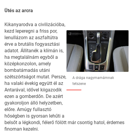
Ütés az arcra
Kikanyarodva a civilizációba,
kezd leperegni a friss por,
lenullázom az aszfaltútra
érve a brutális fogyasztási
adatot. Állítanék a klímán is,
ha megtalálnám egyből a
középkonzolon, amely
bombatámadás utáni
szétszórtságot mutat. Persze,
A drága nagymamámnak
ha valaki évekig együtt él az
tetszene
Antarával, idővel kiigazodik
ezen a gomberdőn. De azért
gyakoroljon álló helyzetben,
előre. Amúgy fullasztó
hőségben is gyorsan lehűti a
belsőt a légkondi, félerő fölött már csontig hatol, érdemes
finoman kezelni.