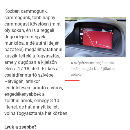
Közben cammogunk,
cammogunk, több napnyi
cammogást követően (mint
oly sokan, én is a reggeli
dugó idején megyek
munkába, a délutáni idején
hazafelé) megállíthatatlanul
kúszik felfelé a fogyasztás,
amely dugóban a kijelzőn
A szépérzékkel megáldottak
eléri a 17-18 litert. Ez kés a
inkább dugják ki a fejüket az
családfenntartó szívébe.
ablakon
Hétvégén, amikor
lendületesen járható a város,
engedékenyebbek a
zöldhullámok, elmegy 8-10
literrel, de hát annyit kellett
volna fogyasztania hét közben.
Lyuk a zsebbe?