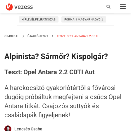
HÍRLEVÉL FELIRATKOZÁS
FORMA-1 MAGYAR NAGYDÍJ
CÍMOLDAL
ÚJAUTÓ-TESZT
TESZT: OPEL ANTARA 2.2 CDTI...
Alpinista? Sármőr? Kispolgár?
Teszt: Opel Antara 2.2 CDTI Aut
A harckocsizó gyakorlótértől a fővárosi
dugóig próbáltuk megfejteni a csúcs Opel
Antara titkát. Csajozós suttyók és
családapák figyeljenek!
Lencsés Csaba