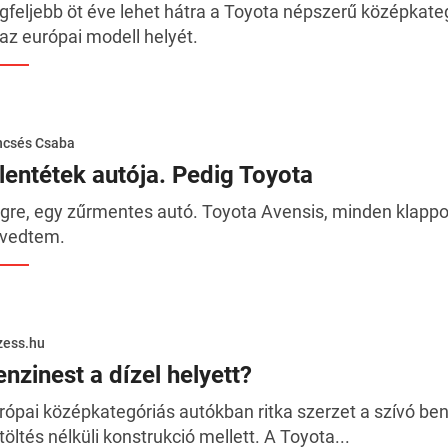
gfeljebb öt éve lehet hátra a Toyota népszerű középkateg
 az európai modell helyét.
ncsés Csaba
llentétek autója. Pedig Toyota
gre, egy zűrmentes autó. Toyota Avensis, minden klappo
vedtem.
zess.hu
nzinest a dízel helyett?
rópai középkategóriás autókban ritka szerzet a szívó ben
ltöltés nélküli konstrukció mellett. A Toyota...