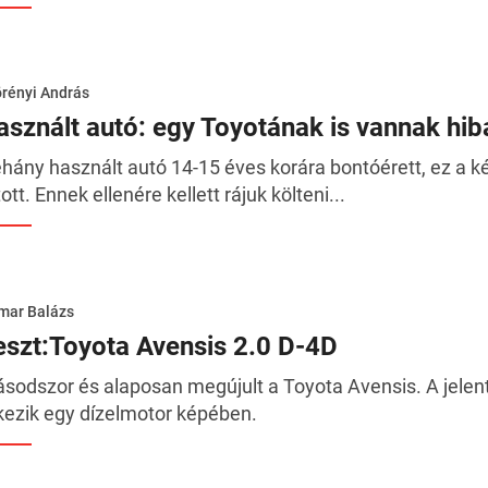
rényi András
asznált autó: egy Toyotának is vannak hib
hány használt autó 14-15 éves korára bontóérett, ez a ké
tott. Ennek ellenére kellett rájuk költeni...
mar Balázs
eszt:Toyota Avensis 2.0 D-4D
sodszor és alaposan megújult a Toyota Avensis. A jelent
kezik egy dízelmotor képében.