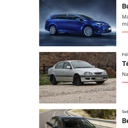
B
Má
mű
Föl
T
Na
Sv
B