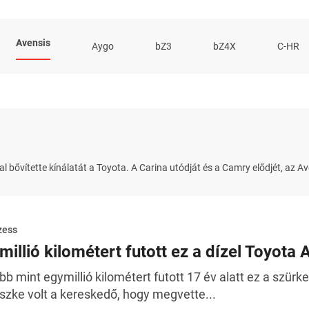
Avensis
Aygo
bZ3
bZ4X
C-HR
 bővítette kínálatát a Toyota. A Carina utódját és a Camry elődjét, az Av
zess
millió kilométert futott ez a dízel Toyota 
bb mint egymillió kilométert futott 17 év alatt ez a szürk
szke volt a kereskedő, hogy megvette...