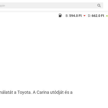
B:
594.0 Ft
D:
662.0 Ft
álatát a Toyota. A Carina utódját és a