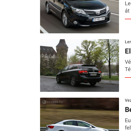
Le
át
Le
E
Vé
Té
Ve
Be
Eu
fe