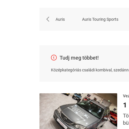
Auris
Auris Touring Sports
Tudj meg többet!
Középkategóriás családi kombival, szedánnal
Ve
1 
Tö
bü