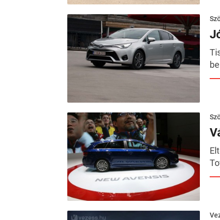
Szö
J
Ti
be
Szö
V
El
To
Ve