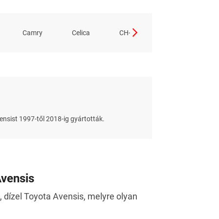
Camry
Celica
CH-R+
Corolla
ensist 1997-től 2018-ig gyártották.
Avensis
e, dízel Toyota Avensis, melyre olyan