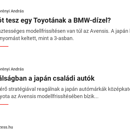
rényi András
ót tesz egy Toyotának a BMW-dízel?
sztességes modellfrissítésen van túl az Avensis. A japán
nyomást keltett, mint a 3-asban.
rényi András
álságban a japán családi autók
térő stratégiával reagálnak a japán autómárkák középkat
yota az Avensis modellfrissítésében bízik...
zess.hu