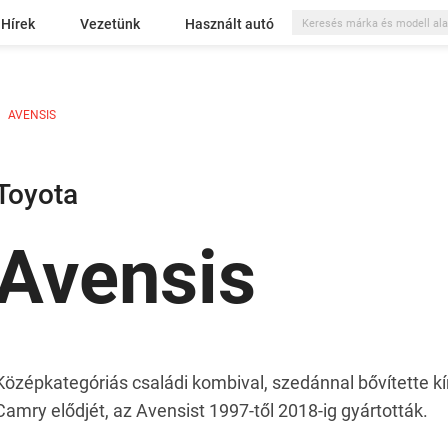
Hírek
Vezetünk
Használt autó
AVENSIS
Toyota
Avensis
Középkategóriás családi kombival, szedánnal bővítette kín
Camry elődjét, az Avensist 1997-től 2018-ig gyártották.