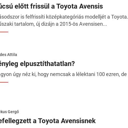
úcsú előtt frissül a Toyota Avensis
sodszor is felfrissíti középkategóriás modelljét a Toyota
szaki tartalom, új dizájn a 2015-ös Avensisen...
des Attila
ényleg elpusztíthatatlan?
gyon úgy néz ki, hogy nemcsak a lélektani 100 ezren, de m
ékus Gergő
efellegzett a Toyota Avensisnek