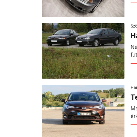
Szö
H
Né
fu
Ha
T
Má
ér