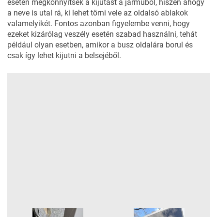
esetén megkönnyítsék a kijutást a járműből, hiszen ahogy
a neve is utal rá, ki lehet törni vele az oldalsó ablakok
valamelyikét. Fontos azonban figyelembe venni, hogy
ezeket kizárólag veszély esetén szabad használni, tehát
például olyan esetben, amikor a busz oldalára borul és
csak így lehet kijutni a belsejéből.