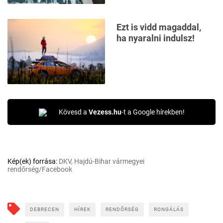
Ezt is vidd magaddal,
ha nyaralni indulsz!
Kövesd a
Vezess.hu
-t a Google hírekben!
Kép(ek) forrása:
DKV, Hajdú-Bihar vármegyei
rendőrség/Facebook
DEBRECEN
HÍREK
RENDŐRSÉG
RONGÁLÁS