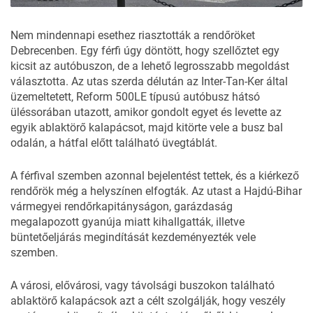
Nem mindennapi esethez riasztották a rendőröket
Debrecenben
. Egy férfi úgy döntött, hogy szellőztet egy
kicsit az autóbuszon, de a lehető legrosszabb megoldást
választotta. Az utas szerda délután az Inter-Tan-Ker által
üzemeltetett, Reform 500LE típusú autóbusz hátsó
üléssorában utazott, amikor gondolt egyet és levette az
egyik ablaktörő kalapácsot, majd kitörte vele a busz bal
odalán, a hátfal előtt található üvegtáblát.
A férfival szemben azonnal bejelentést tettek, és a kiérkező
rendőrök még a helyszínen elfogták. Az utast a Hajdú-Bihar
vármegyei rendőrkapitányságon, garázdaság
megalapozott gyanúja miatt kihallgatták, illetve
büntetőeljárás megindítását kezdeményezték vele
szemben.
A városi, elővárosi, vagy távolsági buszokon található
ablaktörő kalapácsok azt a célt szolgálják, hogy veszély