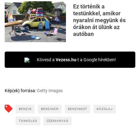
Ez történik a
testünkkel, amikor
nyaralni megyünk és
órákon át ülünk az
autóban
Kövesd a
Vezess.hu
-t a Google hírekben!
Kép(ek) forrása:
Getty Images
BENZIN
BENZINÁR
BENZINKÚT
GÁZOLAJ
TANKOLÁS
ÜZEMANYAG