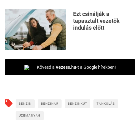
Ezt csinálják a
tapasztalt vezetők
indulás előtt
Kövesd a
Vezess.hu
-t a Google hírekben!
BENZIN
BENZINÁR
BENZINKÚT
TANKOLÁS
ÜZEMANYAG