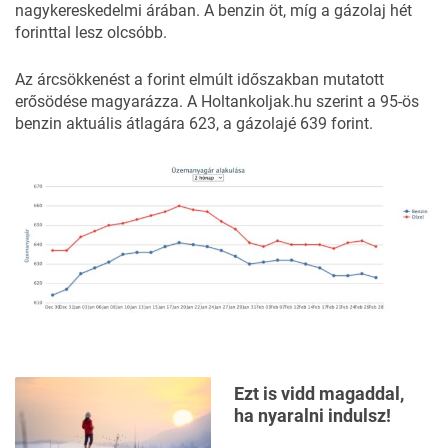
nagykereskedelmi árában. A benzin öt, míg a gázolaj hét
forinttal lesz olcsóbb.
Az árcsökkenést a forint elmúlt időszakban mutatott
erősödése magyarázza. A
Holtankoljak.hu
szerint a 95-ös
benzin aktuális átlagára 623, a gázolajé 639 forint.
Ezt is vidd magaddal,
ha nyaralni indulsz!