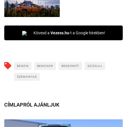
Kövesd a
Vezess.hu
-t a Google hírekben!
BENZIN
BENZINÁR
BENZINKÚT
GÁZOLAJ
ÜZEMANYAG
CÍMLAPRÓL AJÁNLJUK