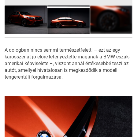
13
FOTÓ
A dologban nincs semmi természetfeletti – ezt az egy
karosszériát jó előre lefényeztette magának a BMW észak-
amerikai képviselete –, viszont annál értékesebbé teszi az
autót, amellyel hivatalosan is megkezdődik a modell
tengerentúli forgalmazása.