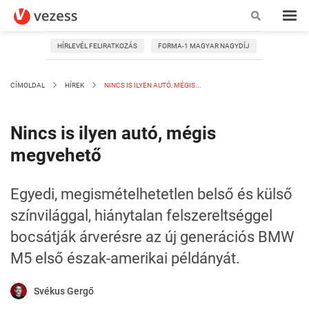
HÍRLEVÉL FELIRATKOZÁS
FORMA-1 MAGYAR NAGYDÍJ
CÍMOLDAL
HÍREK
NINCS IS ILYEN AUTÓ, MÉGIS...
Nincs is ilyen autó, mégis
megvehető
Egyedi, megismételhetetlen belső és külső
színvilággal, hiánytalan felszereltséggel
bocsátják árverésre az új generációs BMW
M5 első észak-amerikai példányát.
Svékus Gergő