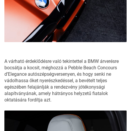
A várható érdeklődésre való tekintettel a BMW árverésre
bocsátja a kocsit, méghozzá a Pebble Beach Concours
d’Elegance autószépségversenyen, és hogy senki ne
vádolhassa őket nyerészkedéssel, a bevételt teljes
egészében felajánlják a rendezvény jótékonysági
alapítványának, amely hátrányos helyzetű fiatalok
oktatására fordítja azt.