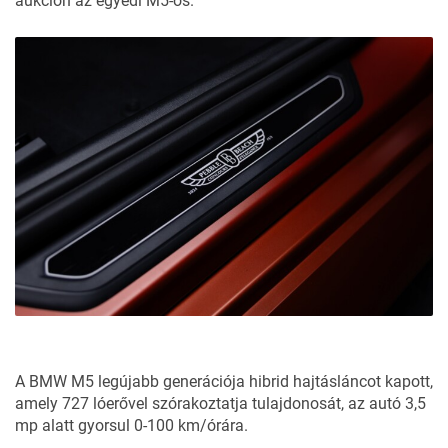
aukción az egyedi M5-ös.
A
BMW M5 legújabb generációja
hibrid hajtásláncot kapott,
amely 727 lóerővel szórakoztatja tulajdonosát, az autó 3,5
mp alatt gyorsul 0-100 km/órára.