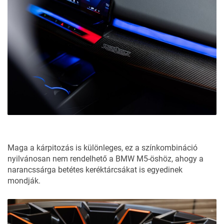
Maga a kárpitozás is különleges, ez a színkombináció
nyilvánosan nem rendelhető a BMW M5-öshöz, ahogy a
narancssárga betétes keréktárcsákat is egyedinek
mondják.