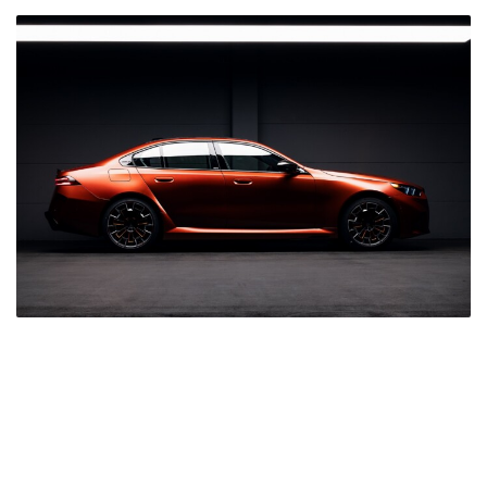
Ezt csinálják a
tapasztalt vezetők
indulás előtt