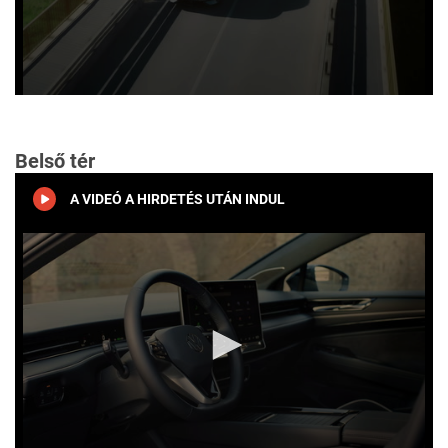
0
seconds
of
22
Belső tér
seconds
A VIDEÓ A HIRDETÉS UTÁN INDUL