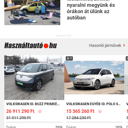
47
nyaralni megyünk és
seconds
órákon át ülünk az
autóban
HIRDETÉS
Hasonló járművek
12
9
VOLKSWAGEN ID. BUZZ PRIMEEXTRA HT 86 KWH (AUTOMATA)
VOLKSWAGEN EGYÉB ID. POLO STYLE
V
26 911 290 Ft
15 365 260 Ft
31 911 290 Ft
17 284 230 Ft
Évjárat:
2026
Évjárat:
2026
É