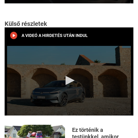
0
seconds
of
1
Külső részletek
minute,
23
seconds
A VIDEÓ A HIRDETÉS UTÁN INDUL
0
seconds
of
Ez történik a
2
testünkkel, amikor
minutes,