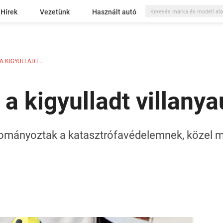
Hírek
Vezetünk
Használt autó
 KIGYULLADT...
 a kigyulladt villanya
dományoztak a katasztrófavédelemnek, közel 