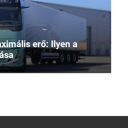
ximális erő: Ilyen a
iása