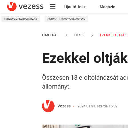
Újautó-teszt
Magazin
HÍRLEVÉL FELIRATKOZÁS
FORMA-1 MAGYAR NAGYDÍJ
Kresz
CÍMOLDAL
HÍREK
EZEKKEL OLTJÁK A
Ezekkel oltják
Összesen 13 e-oltólándzsát a
állományt.
Vezess
2024.01.31. szerda 15:32