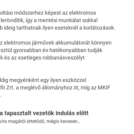
oltási módszerhez képest az elektromos
lerövidítik, így a mentési munkálat sokkal
ideig tarthatnak ilyen eseteknél a korlátozások.
az elektromos járművek akkumulátorát könnyen
resztül gyorsabban és hatékonyabban tudják
ék és az esetleges robbanásveszélyt
dig megyénként egy ilyen eszközzel
it Zrt. a meglévő állományhoz öt, míg az MKIF
.
 a tapasztalt vezetők indulás előtt
yira magától értetődő, mégis kevesen…