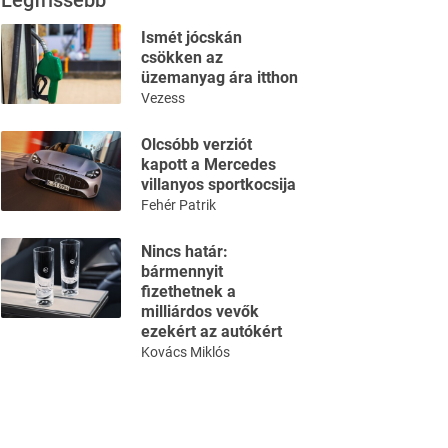
Legfrissebb
Ismét jócskán
csökken az
üzemanyag ára itthon
Vezess
Olcsóbb verziót
kapott a Mercedes
villanyos sportkocsija
Fehér Patrik
Nincs határ:
bármennyit
fizethetnek a
milliárdos vevők
ezekért az autókért
Kovács Miklós