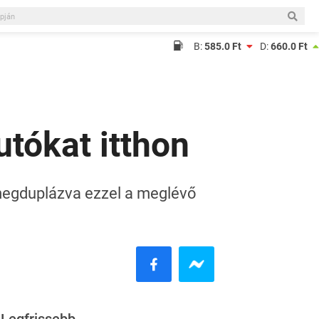
B:
585.0 Ft
D:
660.0 Ft
utókat itthon
megduplázva ezzel a meglévő