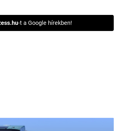
ess.hu
-t a Google hírekben!