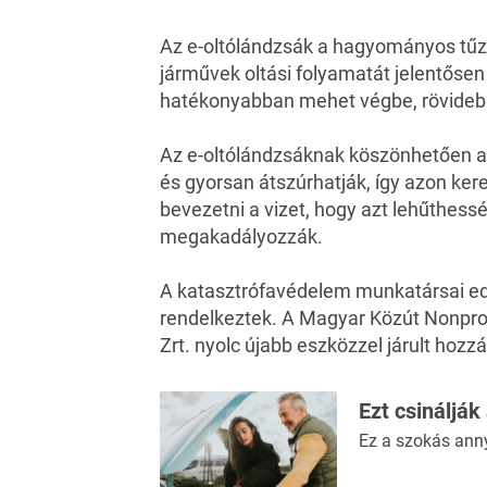
Az e-oltólándzsák a hagyományos tűz
járművek oltási folyamatát jelentősen 
hatékonyabban mehet végbe, rövidebb 
Az e-oltólándzsáknak köszönhetően 
és gyorsan átszúrhatják, így azon ke
bevezetni a vizet, hogy azt lehűthess
megakadályozzák.
A katasztrófavédelem munkatársai ed
rendelkeztek. A Magyar Közút Nonprof
Zrt. nyolc újabb eszközzel járult hozzá
Ezt csinálják
Ez a szokás ann