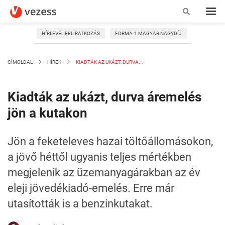
HÍRLEVÉL FELIRATKOZÁS
FORMA-1 MAGYAR NAGYDÍJ
CÍMOLDAL
HÍREK
KIADTÁK AZ UKÁZT, DURVA...
Kiadták az ukázt, durva áremelés
jön a kutakon
Jön a feketeleves hazai töltőállomásokon,
a jövő héttől ugyanis teljes mértékben
megjelenik az üzemanyagárakban az év
eleji jövedékiadó-emelés. Erre már
utasították is a benzinkutakat.