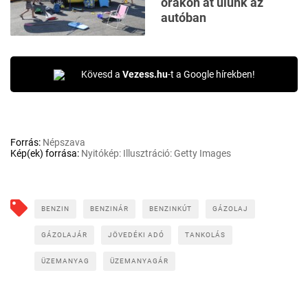
órákon át ülünk az
autóban
Kövesd a
Vezess.hu
-t a Google hírekben!
Forrás:
Népszava
Kép(ek) forrása:
Nyitókép: Illusztráció: Getty Images
BENZIN
BENZINÁR
BENZINKÚT
GÁZOLAJ
GÁZOLAJÁR
JÖVEDÉKI ADÓ
TANKOLÁS
ÜZEMANYAG
ÜZEMANYAGÁR