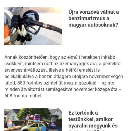
Újra vonzóvá válhat a
benzinturizmus a
magyar autósoknak?
Annak köszönhetően, hogy az elmúlt hetekben
inkább
csökkent
, mintsem nőtt az üzemanyagok ára, a péntektől
érvényes árváltozást, illetve a hétfői emelést is
belekalkulálva a benzin átlagára utoljára november végén
látott, 580 forintos szintet üt meg, a gázolajé – szinte
minden árváltozást semlegesítve november közepe óta –
608 forintra nőhet.
Ez történik a
testünkkel, amikor
nyaralni megyünk és