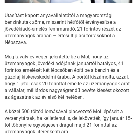
Utasítást kapott anyavállalatától a magyarországi
benzinkutak zöme, miszerint hétfőtől érvényesítse a
jövedékiadó-emelés fennmaradó, 21 forintos részét az
üzemanyagok árában – értesült piaci forrásokból a
Népszava
.
Még tavaly év végén jelentette be a Mol, hogy az
üzemanyagok jövedéki adójának januártól hatályos, 41
forintos emelését
két lépcsőben építi be
a benzin és a
gázolaj kiskereskedelmi árába. A portál kiszámolta, azzal,
hogy 1-jétől csak 20 forinttal emelte az üzemanyagok árát
a vállalat, milliárdos nagyságrendű bevételkiesést okozott
az ágazatnak az év első két hetében.
A közel 500 töltőállomásával piacvezető Mol lépéseit a
versenytársak, ha kelletlenül is, de lekövették, így január 15-
től többnyire egységesen drágul majd 21 forinttal az
üzemanyagok literenkénti ára.