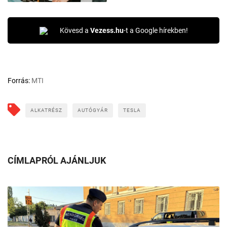
Kövesd a
Vezess.hu
-t a Google hírekben!
Forrás:
MTI
ALKATRÉSZ
AUTÓGYÁR
TESLA
CÍMLAPRÓL AJÁNLJUK