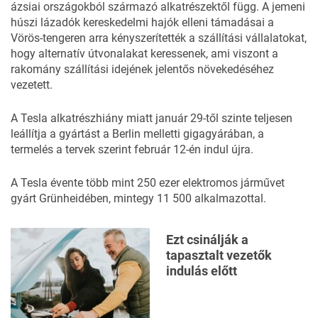
ázsiai országokból származó alkatrészektől függ. A jemeni
húszi lázadók kereskedelmi hajók elleni támadásai a
Vörös-tengeren arra kényszerítették a szállítási vállalatokat,
hogy alternatív útvonalakat keressenek, ami viszont a
rakomány szállítási idejének jelentős növekedéséhez
vezetett.
A Tesla alkatrészhiány miatt január 29-től szinte teljesen
leállítja a gyártást a Berlin melletti gigagyárában, a
termelés a tervek szerint február 12-én indul újra.
A Tesla évente több mint 250 ezer elektromos járművet
gyárt Grünheidében, mintegy 11 500 alkalmazottal.
Ezt csinálják a
tapasztalt vezetők
indulás előtt