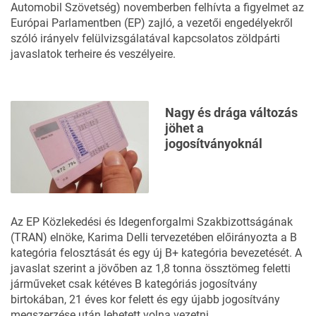
Automobil Szövetség) novemberben felhívta a figyelmet az
Európai Parlamentben (EP) zajló, a vezetői engedélyekről
szóló irányelv felülvizsgálatával kapcsolatos zöldpárti
javaslatok terheire és veszélyeire.
Nagy és drága változás
jöhet a
jogosítványoknál
Az EP Közlekedési és Idegenforgalmi Szakbizottságának
(TRAN) elnöke, Karima Delli tervezetében előirányozta a B
kategória felosztását és egy új B+ kategória bevezetését. A
javaslat szerint a jövőben az 1,8 tonna össztömeg feletti
járműveket csak kétéves B kategóriás jogosítvány
birtokában, 21 éves kor felett és egy újabb jogosítvány
megszerzése után lehetett volna vezetni.