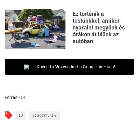
Ez történik a
testünkkel, amikor
nyaralni megyünk és
órákon át ülünk az
autóban
Kövesd a
Vezess.hu
-t a Google hírekben!
Forrás:
OS
EU
JOGOSÍTVÁNY