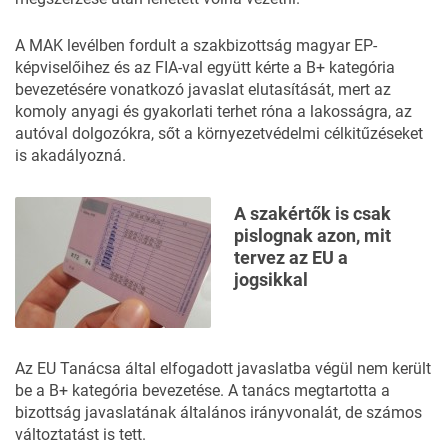
A MAK levélben fordult a szakbizottság magyar EP-
képviselőihez és az FIA-val együtt kérte a B+ kategória
bevezetésére vonatkozó javaslat elutasítását, mert az
komoly anyagi és gyakorlati terhet róna a lakosságra, az
autóval dolgozókra, sőt a környezetvédelmi célkitűzéseket
is akadályozná.
A szakértők is csak
pislognak azon, mit
tervez az EU a
jogsikkal
Az EU Tanácsa által elfogadott javaslatba végül nem került
be a B+ kategória bevezetése. A tanács megtartotta a
bizottság javaslatának általános irányvonalát, de számos
változtatást is tett.