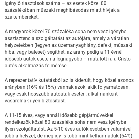
igénylő riasztások száma – az esetek közel 80
százalékában műszaki meghibásodás miatt hívják a
szakembereket.
A magyarok közel 70 százaléka soha nem vesz igénybe
asszisztencia szolgáltatást az autójára, amely a váratlan
helyzetekben (legyen az üzemanyaghiány, defekt, műszaki
hiba, vagy baleset) segíthet, az arány pedig a 11 évnél
idősebb autók esetén a legnagyobb – mutatott rá a Cristo
autós alkalmazás felmérése.
A reprezentatív kutatásból az is kiderült, hogy közel azonos
arányban (16% és 15%) vannak azok, akik folyamatosan,
vagy csak hosszabb autóutak esetén, alkalmanként
vásárolnak ilyen biztosítást.
A 11-15 éves, vagy annál idősebb gépjárművekkel
rendelkezők közel 80 százaléka soha nem vesz igénybe
ilyen szolgáltatást. Az 5-10 éves autók esetében valamivel
jobb a helyzet, de még így is több mint kétharmaduk (64%)