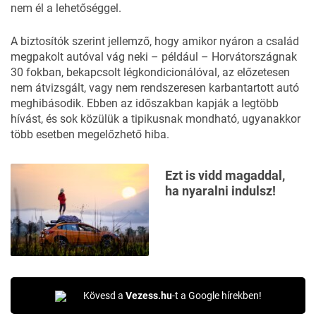
nem él a lehetőséggel.
A biztosítók szerint jellemző, hogy amikor nyáron a család
megpakolt autóval vág neki – például – Horvátországnak
30 fokban, bekapcsolt légkondicionálóval, az előzetesen
nem átvizsgált, vagy nem rendszeresen karbantartott autó
meghibásodik. Ebben az időszakban kapják a legtöbb
hívást, és sok közülük a tipikusnak mondható, ugyanakkor
több esetben megelőzhető hiba.
Ezt is vidd magaddal,
ha nyaralni indulsz!
Kövesd a
Vezess.hu
-t a Google hírekben!