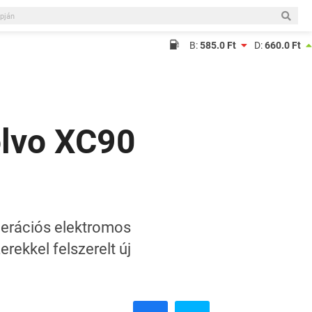
B:
585.0 Ft
D:
660.0 Ft
olvo XC90
enerációs elektromos
ekkel felszerelt új