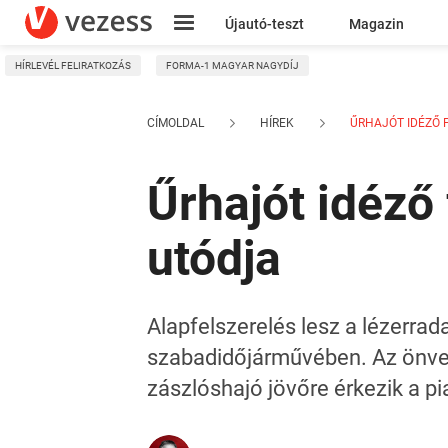
Újautó-teszt
Magazin
HÍRLEVÉL FELIRATKOZÁS
FORMA-1 MAGYAR NAGYDÍJ
Kresz
CÍMOLDAL
HÍREK
ŰRHAJÓT IDÉZŐ F
Űrhajót idéző
utódja
Alapfelszerelés lesz a lézerrad
szabadidőjárművében. Az önveze
zászlóshajó jövőre érkezik a pi