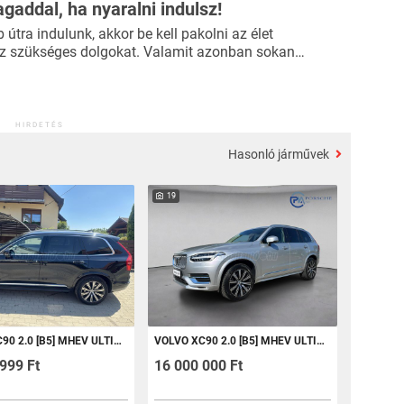
agaddal, ha nyaralni indulsz!
útra indulunk, akkor be kell pakolni az élet
 szükséges dolgokat. Valamit azonban sokan…
HIRDETÉS
Hasonló járművek
19
LTIMATE BRIGHT GEARTRONIC (7 SZEMÉLYES ) 94 140 KM-T FUTOTT!!!!
VOLVO XC90 2.0 [B5] MHEV ULTIMATE DARK GEARTRONIC (7 SZEMÉLYES )
999 Ft
16 000 000 Ft