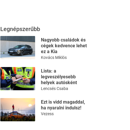
Legnépszerűbb
Nagyobb családok és
cégek kedvence lehet
ez a Kia
Kovács Miklós
Lista: a
legveszélyesebb
helyek autósként
Lencsés Csaba
Ezt is vidd magaddal,
ha nyaralni indulsz!
Vezess