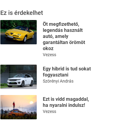
Ez is érdekelhet
Öt megfizethető,
legendás használt
autó, amely
garantáltan örömöt
okoz
Vezess
Egy hibrid is tud sokat
fogyasztani
Szörényi András
Ezt is vidd magaddal,
ha nyaralni indulsz!
Vezess