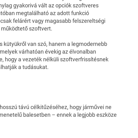
ylag gyakorivá vált az opciók szoftveres
utóban megtalálható az adott funkció
csak felárért vagy magasabb felszereltségi
t működtető szoftvert.
es kütyükről van szó, hanem a legmodernebb
amelyek várhatóan évekig az élvonalban
 hogy a vezeték nélküli szoftverfrissítésnek
hatják a tudásukat.
 hosszú távú célkitűzéséhez, hogy járművei ne
imenetelű balesetben – ennek a legjobb eszköze