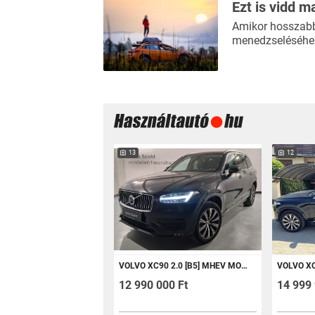
Ezt is vidd m
Amikor hosszabb 
menedzseléséhez
13
12
VOLVO XC90 2.0 [B5] MHEV MOMENTUM PRO GEARTRONIC 75.695KM!
VOLVO XC90 2.0 [B5] MHEV U
12 990 000 Ft
14 999 