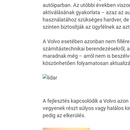
autóiparban. Az utóbbi években viszon
aktiválásának gyakorlata – azaz az a
használatához szükséges hardver, de 
szinten biztosítják az ügyfélnek az az
A Volvo esetében azonban nem fillér
számítástechnikai berendezésekről, 
maradnak még – arról nem is beszélve,
köszönhetően folyamatosan aktualizál
A fejlesztés kapcsolódik a Volvo azon
vegyenek részt súlyos vagy halálos k
pedig az elkerülés.