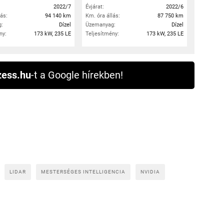
2022/7
Évjárat:
2022/6
lás:
94 140 km
Km. óra állás:
87 750 km
:
Dízel
Üzemanyag:
Dízel
ny:
173 kW, 235 LE
Teljesítmény:
173 kW, 235 LE
ess.hu
-t a Google hírekben!
LIDAR
MESTERSÉGES INTELLIGENCIA
NVIDIA