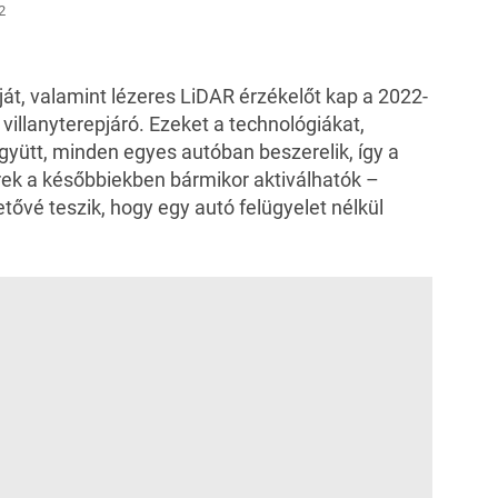
2
ját, valamint lézeres LiDAR érzékelőt kap a 2022-
 villanyterepjáró. Ezeket a technológiákat,
ütt, minden egyes autóban beszerelik, így a
k a későbbiekben bármikor aktiválhatók –
etővé teszik, hogy egy autó felügyelet nélkül