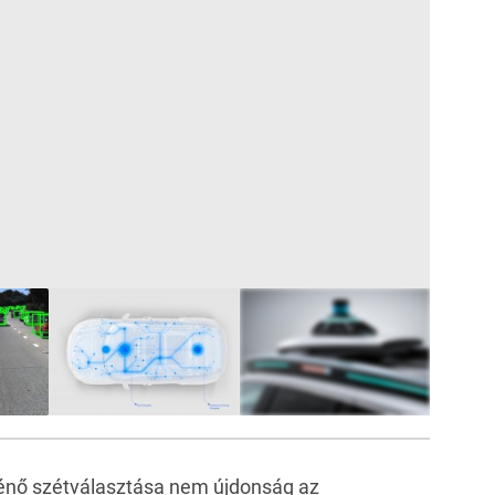
11
FOTÓ
rténő szétválasztása nem újdonság az