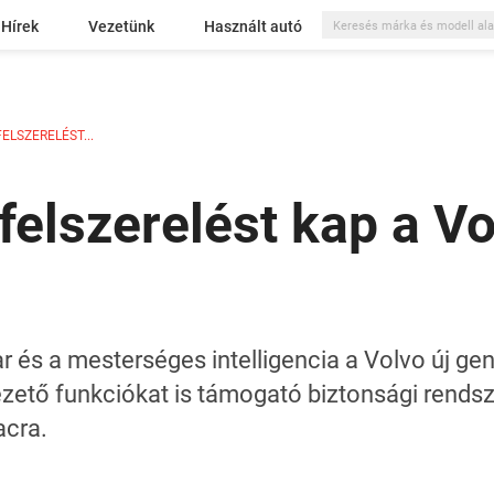
Hírek
Vezetünk
Használt autó
ELSZERELÉST...
 felszerelést kap a V
ar és a mesterséges intelligencia a Volvo új g
tő funkciókat is támogató biztonsági rendszer
acra.