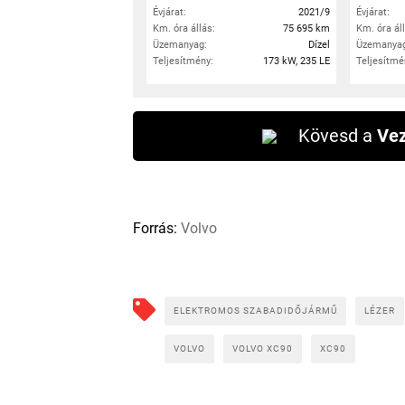
Évjárat:
2021/9
Évjárat:
Km. óra állás:
75 695 km
Km. óra ál
Üzemanyag:
Dízel
Üzemanyag
Teljesítmény:
173 kW, 235 LE
Teljesítmé
Kövesd a
Vez
Forrás:
Volvo
ELEKTROMOS SZABADIDŐJÁRMŰ
LÉZER
VOLVO
VOLVO XC90
XC90