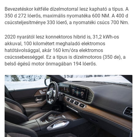
Bevezetéskor kétféle dízelmotorral lesz kapható a típus. A
350 d 272 lóerős, maximális nyomatéka 600 NM. A 400 d
csúcsteljesítménye 330 lóerő, a nyomatéki csúcs 700 Nm.
2020 nyarától lesz konnektoros hibrid is, 31,2 kWh-os
akkuval, 100 kilométert meghaladó elektromos
hatótávolsággal, akár 160 km/óra elektromos
csúcssebességgel. Ez a típus is dízelmotoros (350 de), a
belső égésű motor önmagában 194 lóerős.