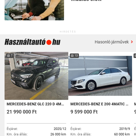
HIRDETÉS
Hasonló járművek
7
13
MERCEDES-BENZ GLC 220 D 4MATIC 9G-TRONIC MILD HYBRID DRIVE GARANCIÁLIS. AMG LINE - ÚJSZERŰ. KARBON BERAKÁS. NYITHATÓ NAPFÉNYTETŐ
MERCEDES-BENZ E 200 4MATIC 9G-TRONIC EQ BOOST M.O.I/ 60E.KM/ ÚJSZERŰ/ N.F.TETŐ/ VIRTUÁLIS KIJELZŐ
M
21 990 000 Ft
9 599 000 Ft
Évjárat:
2025/12
Évjárat:
2019/9
É
Km. óra állás:
26 000 km
Km. óra állás:
60 000 km
K