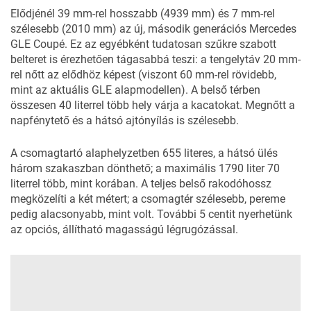
Elődjénél 39 mm-rel hosszabb (4939 mm) és 7 mm-rel
szélesebb (2010 mm) az új, második generációs Mercedes
GLE Coupé. Ez az egyébként tudatosan szűkre szabott
belteret is érezhetően tágasabbá teszi: a tengelytáv 20 mm-
rel nőtt az elődhöz képest (viszont 60 mm-rel rövidebb,
mint az aktuális GLE alapmodellen). A belső térben
összesen 40 literrel több hely várja a kacatokat. Megnőtt a
napfénytető és a hátsó ajtónyílás is szélesebb.
A csomagtartó alaphelyzetben 655 literes, a hátsó ülés
három szakaszban dönthető; a maximális 1790 liter 70
literrel több, mint korában. A teljes belső rakodóhossz
megközelíti a két métert; a csomagtér szélesebb, pereme
pedig alacsonyabb, mint volt. További 5 centit nyerhetünk
az opciós, állítható magasságú légrugózással.