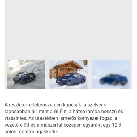
71
FOTÓ
A részletek értelemszerűen kupésak: a szélvédő
laposabban áll, mint a GLE-n, a hátsó lámpa hosszú és
vízszintes. Az utastérben ismerős környezet fogad, a
vezető előtt és a műszerfal közepén egyaránt egy 12,3
colos monitor ágaskodik.