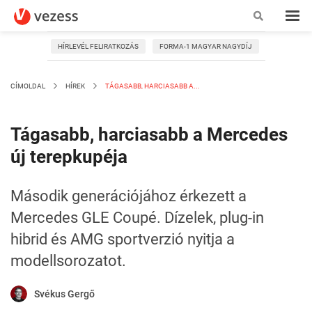
HÍRLEVÉL FELIRATKOZÁS
FORMA-1 MAGYAR NAGYDÍJ
CÍMOLDAL
HÍREK
TÁGASABB, HARCIASABB A...
Tágasabb, harciasabb a Mercedes
új terepkupéja
Második generációjához érkezett a
Mercedes GLE Coupé. Dízelek, plug-in
hibrid és AMG sportverzió nyitja a
modellsorozatot.
Svékus Gergő