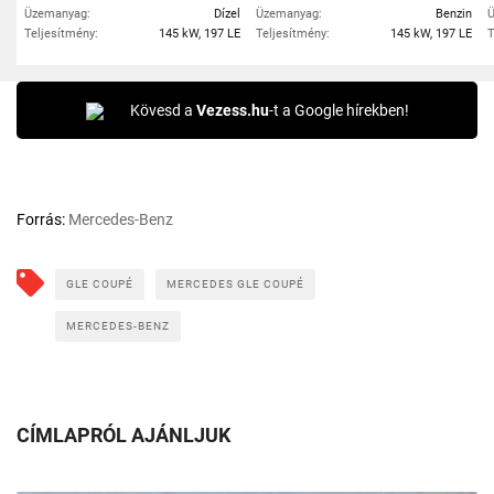
Üzemanyag:
Dízel
Üzemanyag:
Benzin
Ü
Teljesítmény:
145 kW, 197 LE
Teljesítmény:
145 kW, 197 LE
T
Kövesd a
Vezess.hu
-t a Google hírekben!
Forrás:
Mercedes-Benz
GLE COUPÉ
MERCEDES GLE COUPÉ
MERCEDES-BENZ
CÍMLAPRÓL AJÁNLJUK