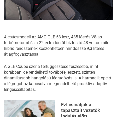
A csúcsmodell az AMG GLE 53 lesz, 435 lóerős V8-as
turbómotorral és a 22 extra lóerőt biztosító 48 voltos mild
hibrid rendszernek köszönhetően mindössze 9,3 literes
átlagfogyasztással.
A GLE Coupé széria felfüggesztése feszesebb, mint
korábban, de rendelhető továbbfejlesztett, szintén
dinamikusabb hangolású légrugózás is. A harmadik opció
a légrugóhoz kapcsolva megrendelhető proaktív adaptív
lengéscsillapítás.
Ezt csinálják a
tapasztalt vezetők
indulás előtt