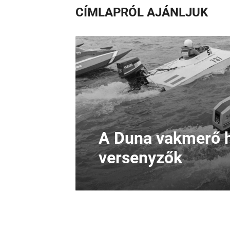
CÍMLAPRÓL AJÁNLJUK
A Duna vakmerő h
versenyzők