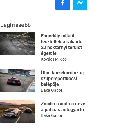
Legfrissebb
Engedély nélkül
tesztelték a raliautó,
22 hektárnyi terület
égett le
Kovács Miklós
Ütős körrekord az új
szupersportkocsi
belépője
Baka Gábor
Zaciba csapta a nevét
a patinás autógyártó
Baka Gábor