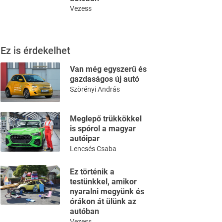
Vezess
Ez is érdekelhet
Van még egyszerű és
gazdaságos új autó
Szörényi András
Meglepő trükkökkel
is spórol a magyar
autóipar
Lencsés Csaba
Ez történik a
testünkkel, amikor
nyaralni megyünk és
órákon át ülünk az
autóban
Vezess