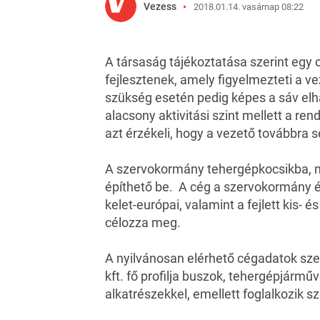
Vezess
2018.01.14. vasárnap 08:22
A társaság tájékoztatása szerint egy
fejlesztenek, amely figyelmezteti a v
szükség esetén pedig képes a sáv elhag
alacsony aktivitási szint mellett a re
azt érzékeli, hogy a vezető továbbra s
A szervokormány tehergépkocsikba, n
építhető be. A cég a szervokormány é
kelet-európai, valamint a fejlett kis- 
célozza meg.
A nyilvánosan elérhető cégadatok szer
kft. fő profilja buszok, tehergépjárm
alkatrészekkel, emellett foglalkozik s