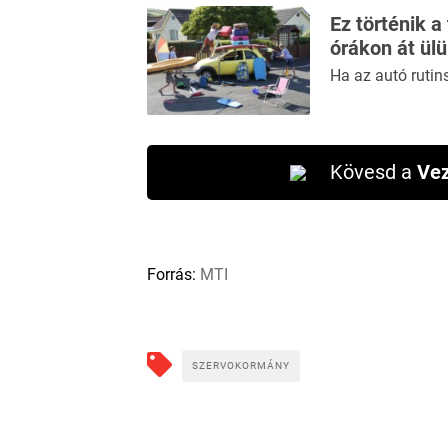
Ez történik a
órákon át ül
Ha az autó rutin
Kövesd a
Vez
Forrás:
MTI
SZERVOKORMÁNY