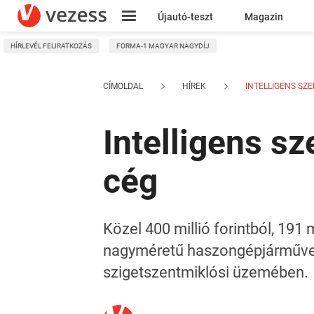
Újautó-teszt
Magazin
HÍRLEVÉL FELIRATKOZÁS
FORMA-1 MAGYAR NAGYDÍJ
Kresz
CÍMOLDAL
HÍREK
INTELLIGENS SZE
Intelligens s
cég
Közel 400 millió forintból, 191 
nagyméretű haszongépjárművek
szigetszentmiklósi üzemében.