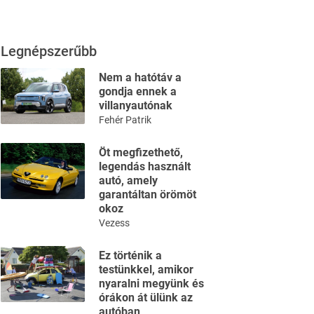
Legnépszerűbb
Nem a hatótáv a
gondja ennek a
villanyautónak
Fehér Patrik
Öt megfizethető,
legendás használt
autó, amely
garantáltan örömöt
okoz
Vezess
Ez történik a
testünkkel, amikor
nyaralni megyünk és
órákon át ülünk az
autóban