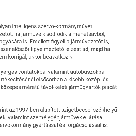
 olyan intelligens szervo-kormányművet
ezetőt, ha járműve kisodródik a menetsávból,
yására is. Emellett figyeli a járművezetőt is,
ndszer először figyelmeztető jelzést ad, majd ha
em korrigál, akkor beavatkozik.
yerges vontatókba, valamint autóbuszokba
rtékesítésénél elsősorban a kisebb közép- és
és közepes méretű távol-keleti járműgyártók piacát
int az 1997-ben alapított szigetbecsei székhelyű
űvek, valamint személygépjárművek ellátása
zervokormány gyártással és forgácsolással is.