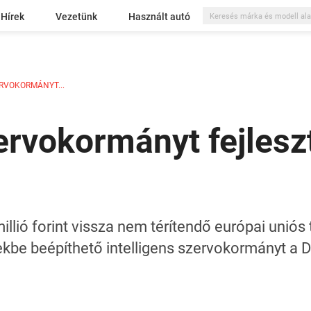
Hírek
Vezetünk
Használt autó
RVOKORMÁNYT...
zervokormányt fejles
millió forint vissza nem térítendő európai unió
be beépíthető intelligens szervokormányt a 