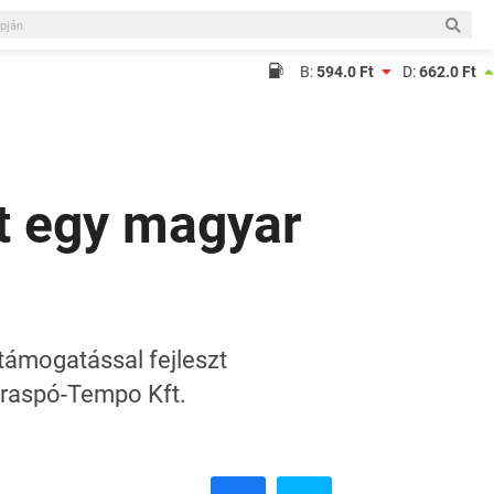
B:
594.0 Ft
D:
662.0 Ft
zt egy magyar
s támogatással fejleszt
Draspó-Tempo Kft.