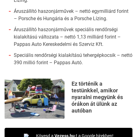
Lízing.
Áruszállító haszonjárművek – nettó egymilliárd forint
– Porsche és Hungária és a Porsche Lízing.
Áruszállító haszonjárművek speciális rendőrségi
kialakítású változata – nettó 1,13 milliárd forint –
Pappas Auto Kereskedelmi és Szerviz Kft.
Speciális rendőrségi kialakítású tehergépkocsik – nettó
390 millió forint – Pappas Autó.
Ez történik a
testünkkel, amikor
nyaralni megyünk és
órákon át ülünk az
autóban
Kövesd a
Vezess.hu
-t a Google hírekben!