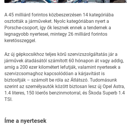
A 45 milliárd forintos közbeszerzésen 14 kategóriába
osztották a járműveket. Nyolc kategóriában nyert a
Porsche-csoport, így ők lesznek ennek a tendernek a
legnagyobb nyertesei, mintegy 26 milliárd forintos
keretösszeggel.
Az új gépkocsikhoz teljes körű szervizszolgáltatás jár a
járművek átadásától számított 60 hónapon át vagy addig,
amíg a 200 ezer kilométert lefutják, valamint nyertesek a
szervizcsomaghoz kapcsolódóan a kárjavítást is
biztosítják – számolt be róla az
Átlátszó.
Tudomásunk
szerint az személyautók között biztosan lesz új Opel Astra,
1.4 literes, 150 lóerős benzinmotorral, és Škoda Superb 1.4
TSI.
Íme a nyertesek