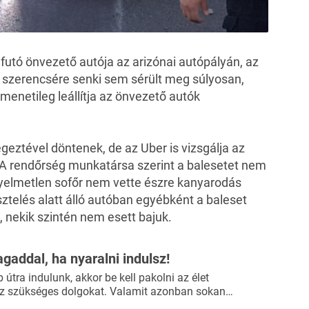
t futó önvezető autója az arizónai autópályán, az
 szerencsére senki sem sérült meg súlyosan,
menetileg leállítja az önvezető autók
geztével döntenek, de az Uber is vizsgálja az
. A rendőrség munkatársa szerint a balesetet nem
yelmetlen sofőr nem vette észre kanyarodás
ztelés alatt álló autóban egyébként a baleset
t, nekik szintén nem esett bajuk.
agaddal, ha nyaralni indulsz!
útra indulunk, akkor be kell pakolni az élet
 szükséges dolgokat. Valamit azonban sokan…