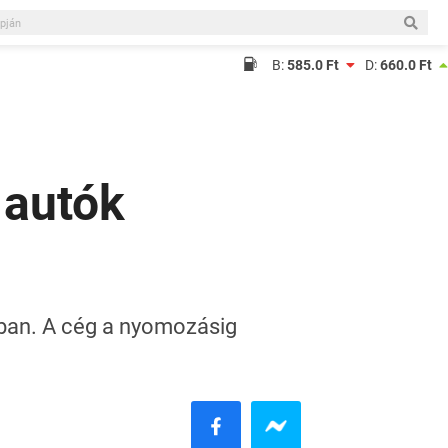
B:
585.0 Ft
D:
660.0 Ft
ő autók
okban. A cég a nyomozásig