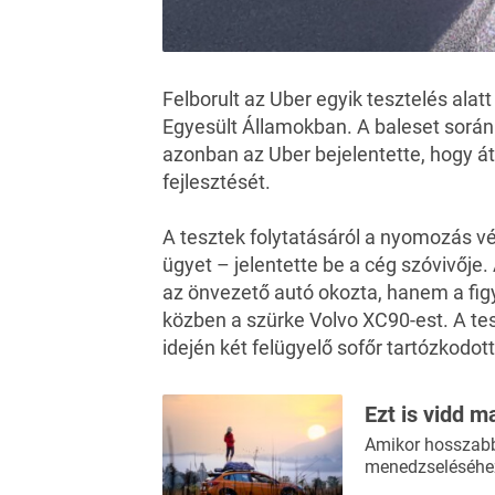
Felborult az Uber egyik tesztelés alat
Egyesült Államokban. A baleset során
azonban az Uber bejelentette, hogy át
fejlesztését.
A tesztek folytatásáról a nyomozás vé
ügyet – jelentette be a cég szóvivője
az önvezető autó okozta, hanem a fig
közben a szürke Volvo XC90-est. A tes
idején két felügyelő sofőr tartózkodot
Ezt is vidd m
Amikor hosszabb 
menedzseléséhez