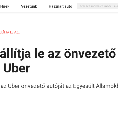
Hírek
Vezetünk
Használt autó
LÍTJA LE AZ...
állítja le az önvezet
z Uber
el az Uber önvezető autóját az Egyesült Állam