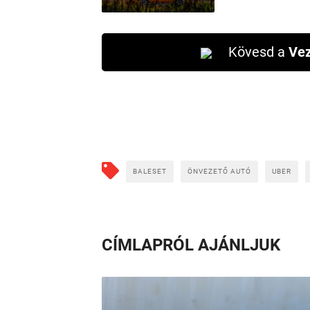
Kövesd a
Vez
BALESET
ÖNVEZETŐ AUTÓ
UBER
CÍMLAPRÓL AJÁNLJUK