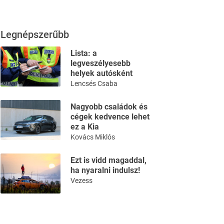
Legnépszerűbb
Lista: a
legveszélyesebb
helyek autósként
Lencsés Csaba
Nagyobb családok és
cégek kedvence lehet
ez a Kia
Kovács Miklós
Ezt is vidd magaddal,
ha nyaralni indulsz!
Vezess