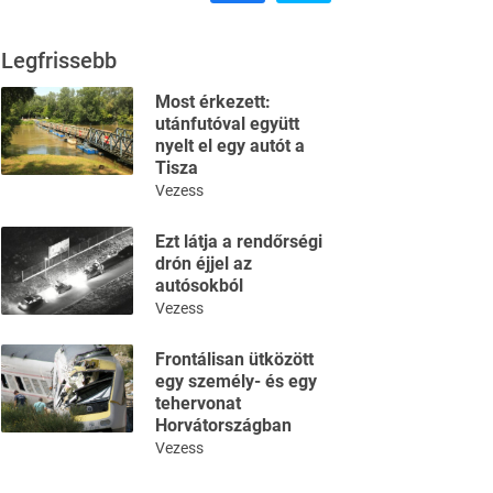
Legfrissebb
Most érkezett:
utánfutóval együtt
nyelt el egy autót a
Tisza
Vezess
Ezt látja a rendőrségi
drón éjjel az
autósokból
Vezess
Frontálisan ütközött
egy személy- és egy
tehervonat
Horvátországban
Vezess