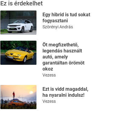
Ez is érdekelhet
Egy hibrid is tud sokat
fogyasztani
Szörényi András
Öt megfizethető,
legendás használt
autó, amely
garantáltan örömöt
okoz
Vezess
Ezt is vidd magaddal,
ha nyaralni indulsz!
Vezess