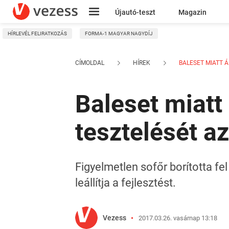
Újautó-teszt
Magazin
HÍRLEVÉL FELIRATKOZÁS
FORMA-1 MAGYAR NAGYDÍJ
Kresz
CÍMOLDAL
HÍREK
BALESET MIATT ÁL
Baleset miatt 
tesztelését a
Figyelmetlen sofőr borította f
leállítja a fejlesztést.
Vezess
2017.03.26. vasárnap 13:18