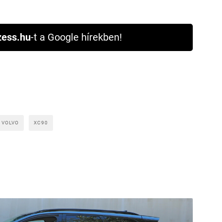
ess.hu
-t a Google hírekben!
VOLVO
XC90