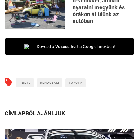
testünkkel, amikor
nyaralni megyünk és
órákon át ülünk az
autóban
Kövesd a
Vezess.hu
-t a Google hírekben!
P-BETŰ
RENDSZÁM
TOYOTA
CÍMLAPRÓL AJÁNLJUK