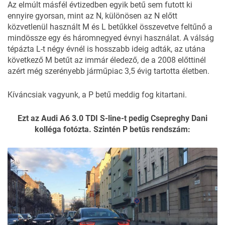
Az elmúlt másfél évtizedben egyik betű sem futott ki
ennyire gyorsan, mint az N, különösen az N előtt
közvetlenül használt M és L betűkkel összevetve feltűnő a
mindössze egy és háromnegyed évnyi használat. A válság
tépázta L-t négy évnél is hosszabb ideig adták, az utána
következő M betűt az immár éledező, de a 2008 előttinél
azért még szerényebb járműpiac 3,5 évig tartotta életben.
Kíváncsiak vagyunk, a P betű meddig fog kitartani.
Ezt az Audi A6 3.0 TDI S-line-t pedig Csepreghy Dani
kolléga fotózta. Szintén P betűs rendszám: