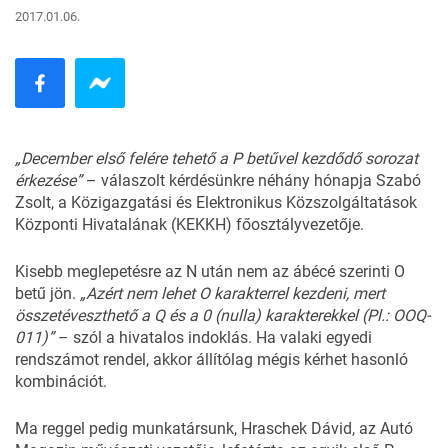
2017.01.06.
„December első felére tehető a P betűvel kezdődő sorozat
érkezése”
–
válaszolt kérdésünkre
néhány hónapja Szabó
Zsolt, a Közigazgatási és Elektronikus Közszolgáltatások
Központi Hivatalának (KEKKH) főosztályvezetője.
Kisebb meglepetésre az N után nem az ábécé szerinti O
betű jön.
„Azért nem lehet O karakterrel kezdeni, mert
összetéveszthető a Q és a 0 (nulla) karakterekkel (Pl.: OOQ-
011)”
– szól a hivatalos indoklás. Ha valaki egyedi
rendszámot rendel, akkor állítólag mégis kérhet hasonló
kombinációt.
Ma reggel pedig munkatársunk, Hraschek Dávid, az Autó