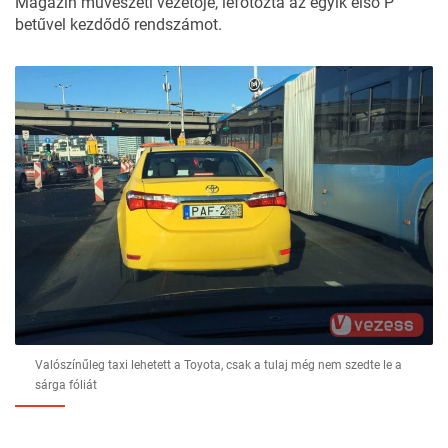
Magazin művészeti vezetője, lefotózta az egyik első P
betűvel kezdődő rendszámot.
Valószínűleg taxi lehetett a Toyota, csak a tulaj még nem szedte le a
sárga fóliát