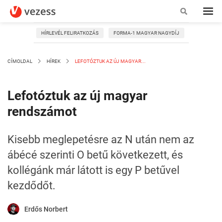
HÍRLEVÉL FELIRATKOZÁS
FORMA-1 MAGYAR NAGYDÍJ
CÍMOLDAL
HÍREK
LEFOTÓZTUK AZ ÚJ MAGYAR...
Lefotóztuk az új magyar
rendszámot
Kisebb meglepetésre az N után nem az
ábécé szerinti O betű következett, és
kollégánk már látott is egy P betűvel
kezdődőt.
Erdős Norbert