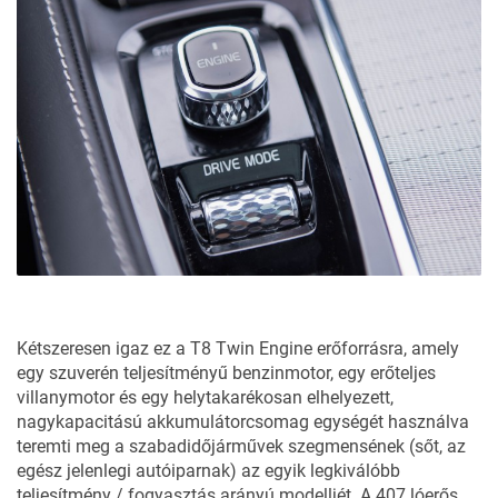
Kétszeresen igaz ez a T8 Twin Engine erőforrásra, amely
egy szuverén teljesítményű benzinmotor, egy erőteljes
villanymotor és egy helytakarékosan elhelyezett,
nagykapacitású akkumulátorcsomag egységét használva
teremti meg a szabadidőjárművek szegmensének (sőt, az
egész jelenlegi autóiparnak) az egyik legkiválóbb
teljesítmény / fogyasztás arányú modelljét. A 407 lóerős