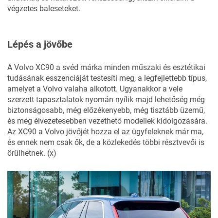
végzetes baleseteket.
Lépés a jövőbe
A Volvo XC90 a svéd márka minden műszaki és esztétikai
tudásának esszenciáját testesíti meg, a legfejlettebb típus,
amelyet a Volvo valaha alkotott. Ugyanakkor a vele
szerzett tapasztalatok nyomán nyílik majd lehetőség még
biztonságosabb, még előzékenyebb, még tisztább üzemű,
és még élvezetesebben vezethető modellek kidolgozására.
Az XC90 a Volvo jövőjét hozza el az ügyfeleknek már ma,
és ennek nem csak ők, de a közlekedés többi résztvevői is
örülhetnek. (x)