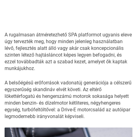
A rugalmasan átméretezhető SPA platformot ugyanis eleve
úgy tervezték meg, hogy minden jelenleg használatban
lévő, fejlesztés alatt álló vagy akár csak koncepcionális
szinten létező hajtásláncot képes legyen befogadni, és
ezzel továbbadták azt a szabad kezet, amelyet ők kaptak
munkájukhoz.
A belsőégésű erőforrások vadonatúj generációja a célszerű
egyszerűség skandináv elvét követi. Az eltérő
lökettérfogatú és hengerszámú motorok sokasága helyett
minden benzin- és dízelmotor kétliteres, négyhengeres
egység, turbófeltöltővel: a Drive-E motorcsalád az autóipar
legmodernebb irányvonalát képviseli.