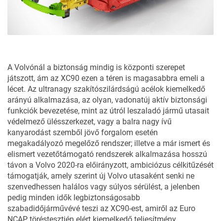
A Volvónál a biztonság mindig is központi szerepet
játszott, ám az XC90 ezen a téren is magasabbra emeli a
lécet. Az ultranagy szakítószilárdságú acélok kiemelkedő
arányú alkalmazása, az olyan, vadonatúj aktív biztonsági
funkciók bevezetése, mint az útról leszaladó jármű utasait
védelmező ülésszerkezet, vagy a balra nagy ívű
kanyarodást szemből jövő forgalom esetén
megakadályozó megelőző rendszer; illetve a már ismert és
elismert vezetőtámogató rendszerek alkalmazása hosszú
távon a Volvo 2020-ra előirányzott, ambiciózus célkitűzését
támogatják, amely szerint új Volvo utasaként senki ne
szenvedhessen halálos vagy súlyos sérülést, a jelenben
pedig minden idők legbiztonságosabb
szabadidőjárművévé teszi az XC90-est, amiről az Euro
NCAP töréstesztjén elért kiemelkedő teljesítmény