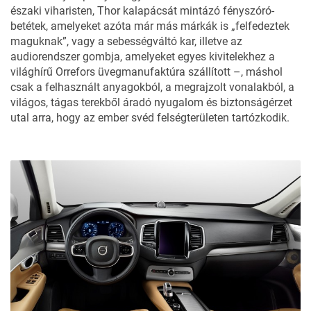
északi viharisten, Thor kalapácsát mintázó fényszóró-
betétek, amelyeket azóta már más márkák is „felfedeztek
maguknak”, vagy a sebességváltó kar, illetve az
audiorendszer gombja, amelyeket egyes kivitelekhez a
világhírű Orrefors üvegmanufaktúra szállított –, máshol
csak a felhasznált anyagokból, a megrajzolt vonalakból, a
világos, tágas terekből áradó nyugalom és biztonságérzet
utal arra, hogy az ember svéd felségterületen tartózkodik.