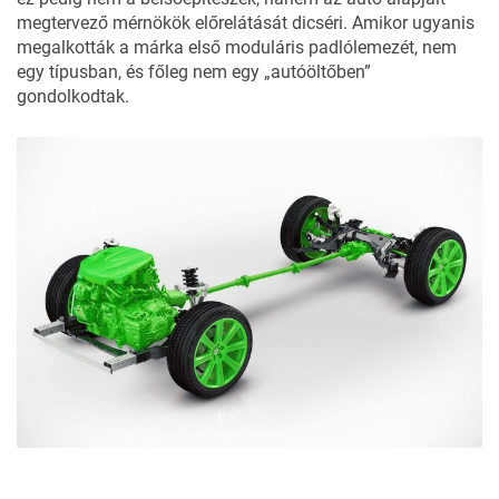
megtervező mérnökök előrelátását dicséri. Amikor ugyanis
megalkották a márka első moduláris padlólemezét, nem
egy típusban, és főleg nem egy „autóöltőben”
gondolkodtak.