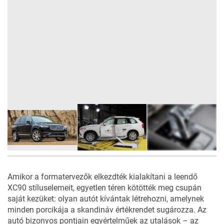
19
FOTÓ
Amikor a formatervezők elkezdték kialakítani a leendő
XC90 stíluselemeit, egyetlen téren kötötték meg csupán
saját kezüket: olyan autót kívántak létrehozni, amelynek
minden porcikája a skandináv értékrendet sugározza. Az
autó bizonyos pontjain egyértelműek az utalások – az