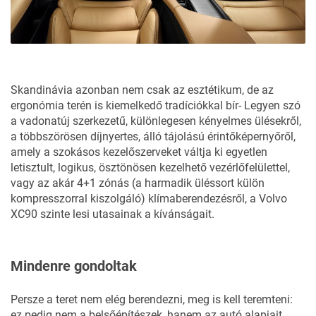
Skandinávia azonban nem csak az esztétikum, de az
ergonómia terén is kiemelkedő tradíciókkal bír- Legyen szó
a vadonatúj szerkezetű, különlegesen kényelmes ülésekről,
a többszörösen díjnyertes, álló tájolású érintőképernyőről,
amely a szokásos kezelőszerveket váltja ki egyetlen
letisztult, logikus, ösztönösen kezelhető vezérlőfelülettel,
vagy az akár 4+1 zónás (a harmadik üléssort külön
kompresszorral kiszolgáló) klímaberendezésről, a Volvo
XC90 szinte lesi utasainak a kívánságait.
Mindenre gondoltak
Persze a teret nem elég berendezni, meg is kell teremteni:
ez pedig nem a belsőépítészek, hanem az autó alapjait