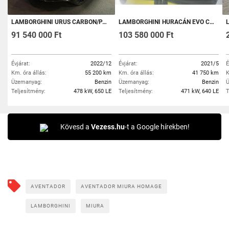
LAMBORGHINI URUS CARBON/PANORAMA/360 KAMERA/TV/B&OHIFI/KEYLSS/ÁFA-S
LAMBORGHINI HURACÁN EVO CAPSULE/KAMERA/ÁFA-S
L
91 540 000 Ft
103 580 000 Ft
Évjárat:
2022/12
Évjárat:
2021/5
É
Km. óra állás:
55 200 km
Km. óra állás:
41 750 km
K
Üzemanyag:
Benzin
Üzemanyag:
Benzin
Ü
Teljesítmény:
478 kW, 650 LE
Teljesítmény:
471 kW, 640 LE
T
Kövesd a
Vezess.hu
-t a Google hírekben!
AVENTADOR
AVENTADOR MIURA HOMAGE
LAMBORGHINI
MIURA