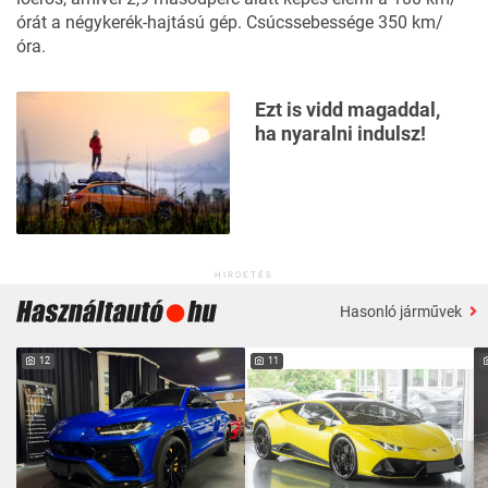
órát a négykerék-hajtású gép. Csúcssebessége 350 km/
óra.
Ezt is vidd magaddal,
ha nyaralni indulsz!
HIRDETÉS
Hasonló járművek
12
11