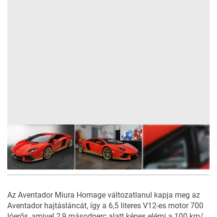
8
FOTÓ
Az Aventador Miura Homage változatlanul kapja meg az
Aventador hajtásláncát, így a 6,5 literes V12-es motor 700
lóerős, amivel 2,9 másodperc alatt képes elérni a 100 km/