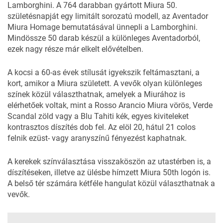
Lamborghini. A 764 darabban gyártott Miura 50.
születésnapját egy limitált sorozatú modell, az Aventador
Miura Homage bemutatásával ünnepli a Lamborghini.
Mindössze 50 darab készül a különleges Aventadorból,
ezek nagy része már elkelt elővételben.
A kocsi a 60-as évek stílusát igyekszik feltámasztani, a
kort, amikor a Miura született. A vevők olyan különleges
színek közül választhatnak, amelyek a Miurához is
elérhetőek voltak, mint a Rosso Arancio Miura vörös, Verde
Scandal zöld vagy a Blu Tahiti kék, egyes kiviteleket
kontrasztos díszítés dob fel. Az elöl 20, hátul 21 colos
felnik ezüst- vagy aranyszínű fényezést kaphatnak.
A kerekek színválasztása visszaköszön az utastérben is, a
díszítéseken, illetve az ülésbe hímzett Miura 50th logón is.
A belső tér számára kétféle hangulat közül választhatnak a
vevők.