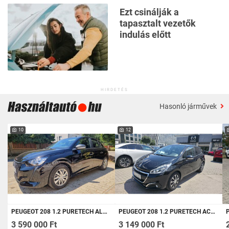
Ezt csinálják a
tapasztalt vezetők
indulás előtt
HIRDETÉS
Hasonló járművek
10
12
PEUGEOT 208 1.2 PURETECH ALLURE PACK
PEUGEOT 208 1.2 PURETECH ACTIVE !!! 14.831KM !!! MAGYAR 1 TULAJ VEZETETT SZERVIZKÖNYVES!
PE
3 590 000 Ft
3 149 000 Ft