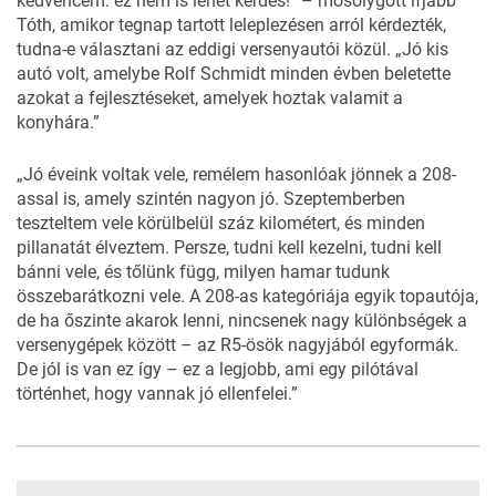
kedvencem: ez nem is lehet kérdés!” – mosolygott ifjabb
Tóth, amikor tegnap tartott leleplezésen arról kérdezték,
tudna-e választani az eddigi versenyautói közül. „Jó kis
autó volt, amelybe Rolf Schmidt minden évben beletette
azokat a fejlesztéseket, amelyek hoztak valamit a
konyhára.”
„Jó éveink voltak vele, remélem hasonlóak jönnek a 208-
assal is, amely szintén nagyon jó. Szeptemberben
teszteltem vele körülbelül száz kilométert, és minden
pillanatát élveztem. Persze, tudni kell kezelni, tudni kell
bánni vele, és tőlünk függ, milyen hamar tudunk
összebarátkozni vele. A 208-as kategóriája egyik topautója,
de ha őszinte akarok lenni, nincsenek nagy különbségek a
versenygépek között – az R5-ösök nagyjából egyformák.
De jól is van ez így – ez a legjobb, ami egy pilótával
történhet, hogy vannak jó ellenfelei.”