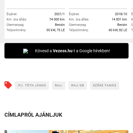
Évjárat:
2021/1
Évjárat:
2018/10
É
Km. óra állás:
74 000 km
Km. óra állás:
14 831 km
K
Üzemanyag:
Benzin
Üzemanyag:
Benzin
Ü
Teljesítmény:
55 kW, 75 LE
Teljesítmény:
60 kW, 82 LE
T
Kövesd a
Vezess.hu
-t a Google hírekben!
IFJ. TÓTH JÁNOS
RALI
RALI OB
SZŐKE TAMÁS
CÍMLAPRÓL AJÁNLJUK