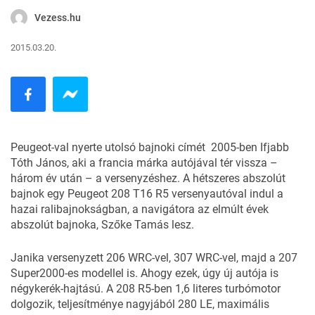
Vezess.hu
2015.03.20.
Peugeot-val nyerte utolsó bajnoki címét 2005-ben Ifjabb
Tóth János, aki a francia márka autójával tér vissza –
három év után – a versenyzéshez. A hétszeres abszolút
bajnok egy Peugeot 208 T16 R5 versenyautóval indul a
hazai ralibajnokságban, a navigátora az elmúlt évek
abszolút bajnoka, Szőke Tamás lesz.
Janika versenyzett 206 WRC-vel, 307 WRC-vel, majd a 207
Super2000-es modellel is. Ahogy ezek, úgy új autója is
négykerék-hajtású. A 208 R5-ben 1,6 literes turbómotor
dolgozik, teljesítménye nagyjából 280 LE, maximális