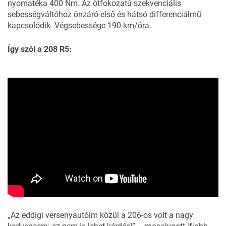
nyomatéka 400 Nm. Az ötfokozatú szekvenciális
sebességváltóhoz önzáró első és hátsó differenciálmű
kapcsolódik. Végsebessége 190 km/óra.
Így szól a 208 R5:
„Az eddigi versenyautóim közül a 206-os volt a nagy