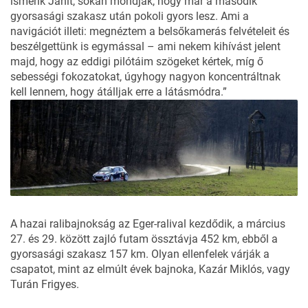
ismerik Janit, sokan mondják, hogy már a második
gyorsasági szakasz után pokoli gyors lesz. Ami a
navigációt illeti: megnéztem a belsőkamerás felvételeit és
beszélgettünk is egymással – ami nekem kihívást jelent
majd, hogy az eddigi pilótáim szögeket kértek, míg ő
sebességi fokozatokat, úgyhogy nagyon koncentráltnak
kell lennem, hogy átálljak erre a látásmódra.”
A hazai ralibajnokság az Eger-ralival kezdődik, a március
27. és 29. között zajló futam össztávja 452 km, ebből a
gyorsasági szakasz 157 km. Olyan ellenfelek várják a
csapatot, mint az elmúlt évek bajnoka, Kazár Miklós, vagy
Turán Frigyes.