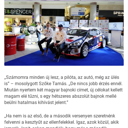
„Számomra minden új lesz, a pilóta, az autó, még az ülés
is” – mosolygott Szőke Tamás. „De nincs jobb érzés ennél.
Miután nyertem két magyar bajnoki címet, új célokat kellett
magam elé tűzni, s egy hétszeres abszolút bajnok mellé
beülni hatalmas kihívást jelent.”
„Ha nem is az első, de a második versenyen szeretnénk
felvenni a kesztyűt az ellenfelekkel. Igaz, azok közül, akik