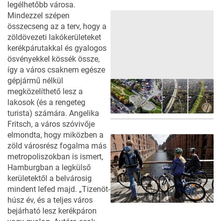
legélhetőbb városa.
Mindezzel szépen
összecseng az a terv, hogy a
zöldövezeti lakókerületeket
kerékpárutakkal és gyalogos
ösvényekkel kössék össze,
így a város csaknem egésze
gépjármű nélkül
megközelíthető lesz a
lakosok (és a rengeteg
turista) számára. Angelika
Fritsch, a város szóvivője
elmondta, hogy miközben a
zöld városrész fogalma más
metropoliszokban is ismert,
Hamburgban a legkülső
kerületektől a belvárosig
mindent lefed majd. „Tizenöt-
húsz év, és a teljes város
bejárható lesz kerékpáron