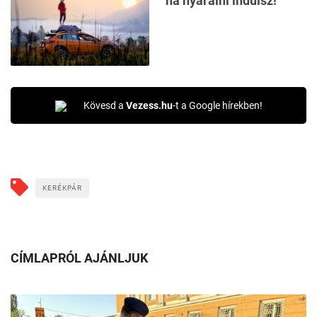
ha nyaralni indulsz!
Kövesd a
Vezess.hu
-t a Google hírekben!
KERÉKPÁR
CÍMLAPRÓL AJÁNLJUK