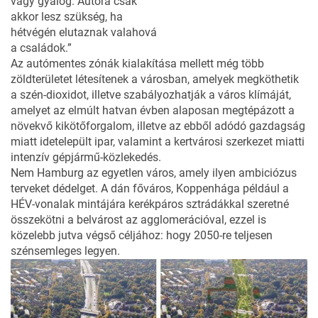
vagy gyalog. Autóra csak
akkor lesz szükség, ha
hétvégén elutaznak valahová
a családok.”
Az autómentes zónák kialakítása mellett még több
zöldterületet létesítenek a városban, amelyek megköthetik
a szén-dioxidot, illetve szabályozhatják a város klímáját,
amelyet az elmúlt hatvan évben alaposan megtépázott a
növekvő kikötőforgalom, illetve az ebből adódó gazdagság
miatt idetelepült ipar, valamint a kertvárosi szerkezet miatti
intenzív gépjármű-közlekedés.
Nem Hamburg az egyetlen város, amely ilyen ambiciózus
terveket dédelget. A dán főváros, Koppenhága például a
HÉV-vonalak mintájára kerékpáros sztrádákkal szeretné
összekötni a belvárost az agglomerációval, ezzel is
közelebb jutva végső céljához: hogy 2050-re teljesen
szénsemleges legyen.