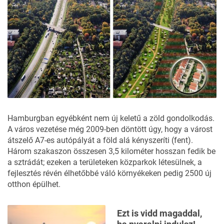
Hamburgban egyébként nem új keletű a zöld gondolkodás.
A város vezetése még 2009-ben döntött úgy, hogy a várost
átszelő A7-es autópályát a föld alá kényszeríti (fent).
Három szakaszon összesen 3,5 kilométer hosszan fedik be
a sztrádát; ezeken a területeken közparkok létesülnek, a
fejlesztés révén élhetőbbé váló környékeken pedig 2500 új
otthon épülhet.
Ezt is vidd magaddal,