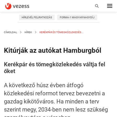
HÍRLEVÉL FELIRATKOZÁS
FORMA-1 MAGYAR NAGYDÍJ
CÍMOLDAL
HÍREK
KERÉKPÁR ÉS TÖMEGKÖZLEKEDÉS...
Kitúrják az autókat Hamburgból
Kerékpár és tömegközlekedés váltja fel
őket
A következő húsz évben átfogó
közlekedési reformot tervez bevezetni a
gazdag kikötőváros. Ha minden a terv
szerint megy, 2034-ben nem lesz szükség