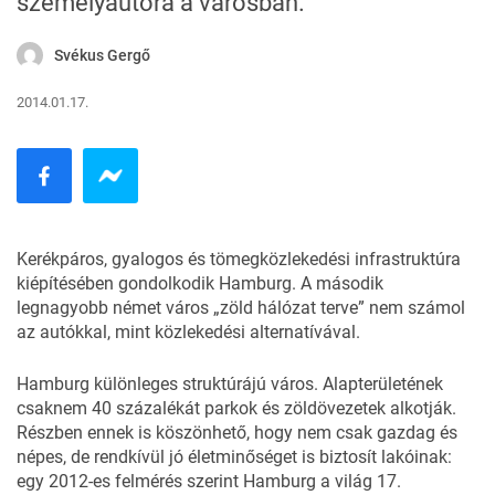
személyautóra a városban.
Svékus Gergő
2014.01.17.
Kerékpáros, gyalogos és tömegközlekedési infrastruktúra
kiépítésében gondolkodik Hamburg. A második
legnagyobb német város „zöld hálózat terve” nem számol
az autókkal, mint közlekedési alternatívával.
Hamburg különleges struktúrájú város. Alapterületének
csaknem 40 százalékát parkok és zöldövezetek alkotják.
Részben ennek is köszönhető, hogy nem csak gazdag és
népes, de rendkívül jó életminőséget is biztosít lakóinak:
egy 2012-es felmérés szerint Hamburg a világ 17.