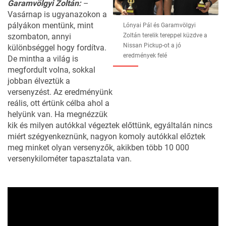
Garamvölgyi Zoltán:
–
Vasárnap is ugyanazokon a
pályákon mentünk, mint
Lónyai Pál és Garamvölgyi
szombaton, annyi
Zoltán terelik tereppel küzdve a
Nissan Pickup-ot a jó
különbséggel hogy fordítva.
eredmények felé
De mintha a világ is
megfordult volna, sokkal
jobban élveztük a
versenyzést. Az eredményünk
reális, ott értünk célba ahol a
helyünk van. Ha megnézzük
kik és milyen autókkal végeztek előttünk, egyáltalán nincs
miért szégyenkeznünk, nagyon komoly autókkal előztek
meg minket olyan versenyzők, akikben több 10 000
versenykilométer tapasztalata van.