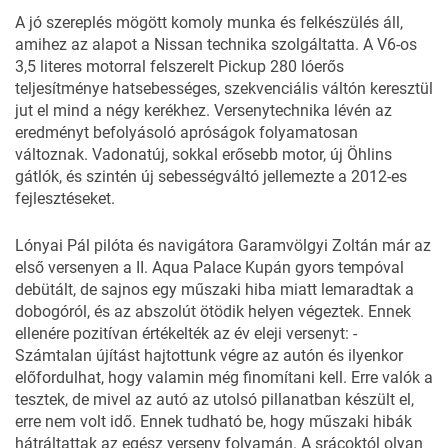
A jó szereplés mögött komoly munka és felkészülés áll,
amihez az alapot a Nissan technika szolgáltatta. A V6-os
3,5 literes motorral felszerelt Pickup 280 lóerős
teljesítménye hatsebességes, szekvenciális váltón keresztül
jut el mind a négy kerékhez. Versenytechnika lévén az
eredményt befolyásoló apróságok folyamatosan
változnak. Vadonatúj, sokkal erősebb motor, új Öhlins
gátlók, és szintén új sebességváltó jellemezte a 2012-es
fejlesztéseket.
Lónyai Pál pilóta és navigátora Garamvölgyi Zoltán már az
első versenyen a II. Aqua Palace Kupán gyors tempóval
debütált, de sajnos egy műszaki hiba miatt lemaradtak a
dobogóról, és az abszolút ötödik helyen végeztek. Ennek
ellenére pozitívan értékelték az év eleji versenyt: -
Számtalan újítást hajtottunk végre az autón és ilyenkor
előfordulhat, hogy valamin még finomítani kell. Erre valók a
tesztek, de mivel az autó az utolsó pillanatban készült el,
erre nem volt idő. Ennek tudható be, hogy műszaki hibák
hátráltattak az egész verseny folyamán. A srácoktól olyan