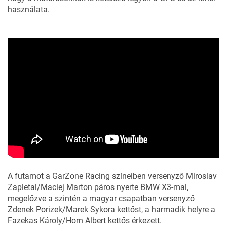
használata.
A futamot a GarZone Racing színeiben versenyző Miroslav
Zapletal/Maciej Marton páros nyerte BMW X3-mal,
megelőzve a szintén a magyar csapatban versenyző
Zdenek Porizek/Marek Sykora kettőst, a harmadik helyre a
Fazekas Károly/Horn Albert kettős érkezett.