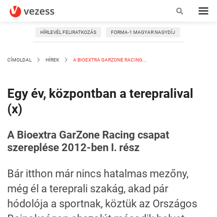
HÍRLEVÉL FELIRATKOZÁS
FORMA-1 MAGYAR NAGYDÍJ
CÍMOLDAL
HÍREK
A BIOEXTRA GARZONE RACING...
Egy év, központban a terepralival
(x)
A Bioextra GarZone Racing csapat
szereplése 2012-ben I. rész
Bár itthon már nincs hatalmas mezőny,
még él a tereprali szakág, akad pár
hódolója a sportnak, köztük az Országos