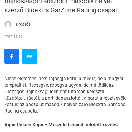
Bajnokságon abszolút második helyet
szerző Bioextra GarZone Racing csapat.
Hirdetés
2012.11.12.
Nincs előtérben, nem rajongja körül a média, de a magyar
tereprali él. Recsegve, ropogva ugyan, de működik az
Országos Bajnokság. Idén hat futamon keresztül
küzdöttek, rúgták a port, dagasztották a sarat a résztvevők,
köztük az abszolút második helyen záró Bioextra GarZone
Racing csapata.
Aqua Palace Kupa – Műszaki hibával tarkított kezdés