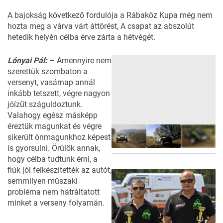
A bajokság következő fordulója a Rábaköz Kupa még nem
hozta meg a várva várt áttörést, A csapat az abszolút
hetedik helyén célba érve zárta a hétvégét.
Lónyai Pál:
– Amennyire nem
szerettük szombaton a
versenyt, vasárnap annál
inkább tetszett, végre nagyon
jóízűt száguldoztunk.
Valahogy egész másképp
éreztük magunkat és végre
sikerült önmagunkhoz képest
is gyorsulni. Örülök annak,
hogy célba tudtunk érni, a
21
FOTÓ
fiúk jól felkészítették az autót,
semmilyen műszaki
probléma nem hátráltatott
minket a verseny folyamán.