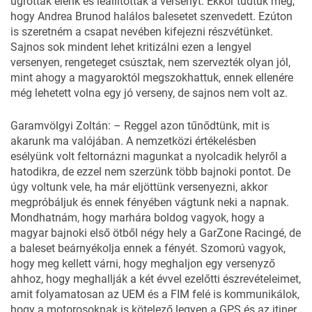
ugrottak elénk és leállították a versenyt. Ekkor tudtuk meg,
hogy Andrea Brunod halálos balesetet szenvedett. Ezúton
is szeretném a csapat nevében kifejezni részvétünket.
Sajnos sok mindent lehet kritizálni ezen a lengyel
versenyen, rengeteget csúsztak, nem szervezték olyan jól,
mint ahogy a magyaroktól megszokhattuk, ennek ellenére
még lehetett volna egy jó verseny, de sajnos nem volt az.
Garamvölgyi Zoltán: – Reggel azon tűnődtünk, mit is
akarunk ma valójában. A nemzetközi értékelésben
esélyünk volt feltornázni magunkat a nyolcadik helyről a
hatodikra, de ezzel nem szerzünk több bajnoki pontot. De
úgy voltunk vele, ha már eljöttünk versenyezni, akkor
megpróbáljuk és ennek fényében vágtunk neki a napnak.
Mondhatnám, hogy marhára boldog vagyok, hogy a
magyar bajnoki első ötből négy hely a GarZone Racingé, de
a baleset beárnyékolja ennek a fényét. Szomorú vagyok,
hogy meg kellett várni, hogy meghaljon egy versenyző
ahhoz, hogy meghallják a két évvel ezelőtti észrevételeimet,
amit folyamatosan az UEM és a FIM felé is kommunikálok,
hogy a motorosoknak is kötelező legyen a GPS és az itiner