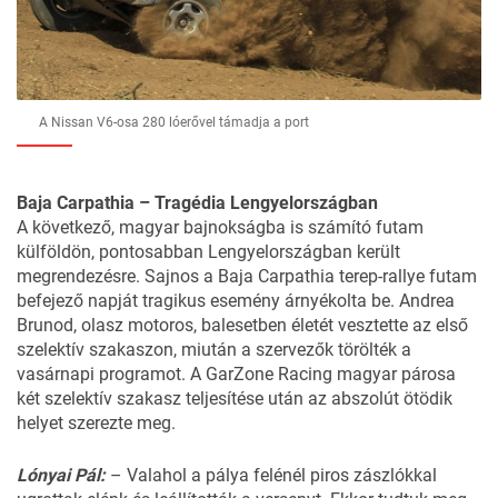
A Nissan V6-osa 280 lóerővel támadja a port
Baja Carpathia – Tragédia Lengyelországban
A következő, magyar bajnokságba is számító futam
külföldön, pontosabban Lengyelországban került
megrendezésre. Sajnos a Baja Carpathia terep-rallye futam
befejező napját tragikus esemény árnyékolta be. Andrea
Brunod, olasz motoros, balesetben életét vesztette az első
szelektív szakaszon, miután a szervezők törölték a
vasárnapi programot. A GarZone Racing magyar párosa
két szelektív szakasz teljesítése után az abszolút ötödik
helyet szerezte meg.
Lónyai Pál:
– Valahol a pálya felénél piros zászlókkal