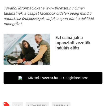
További információkat a
www.bioextra.hu
címen
találhatnak,
a csapat facebook oldalán
pedig mindig
naprakész érdekességek várják a sport iránt érdeklődő
rajongókat.
Ezt csinálják a
tapasztalt vezetők
indulás előtt
Kövesd a
Vezess.hu
-t a Google hírekben!
2012
AUTÓVERSENY
TEREPRALI