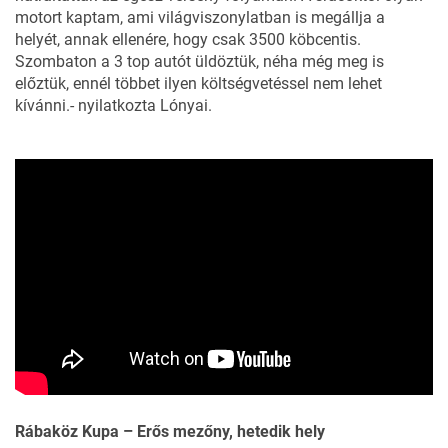
motort kaptam, ami világviszonylatban is megállja a
helyét, annak ellenére, hogy csak 3500 köbcentis.
Szombaton a 3 top autót üldöztük, néha még meg is
előztük, ennél többet ilyen költségvetéssel nem lehet
kívánni.- nyilatkozta Lónyai.
Rábaköz Kupa – Erős mezőny, hetedik hely