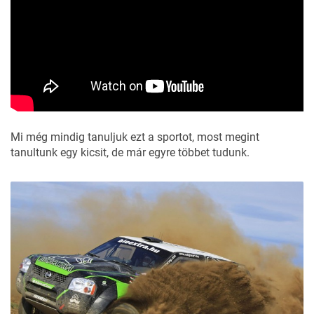
Mi még mindig tanuljuk ezt a sportot, most megint
tanultunk egy kicsit, de már egyre többet tudunk.