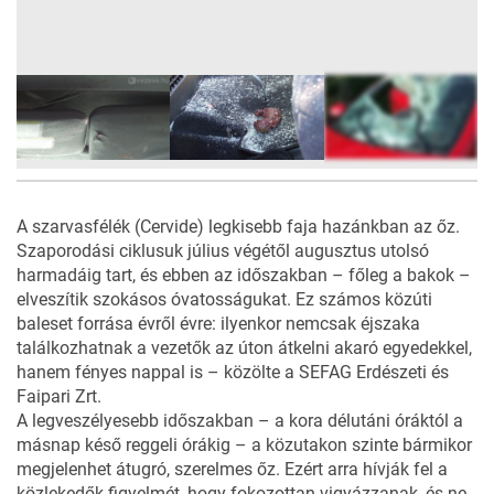
16
FOTÓ
A szarvasfélék (Cervide) legkisebb faja hazánkban az őz.
Szaporodási ciklusuk július végétől augusztus utolsó
harmadáig tart, és ebben az időszakban – főleg a bakok –
elveszítik szokásos óvatosságukat. Ez számos közúti
baleset forrása évről évre: ilyenkor nemcsak éjszaka
találkozhatnak a vezetők az úton átkelni akaró egyedekkel,
hanem fényes nappal is – közölte a SEFAG Erdészeti és
Faipari Zrt.
A legveszélyesebb időszakban – a kora délutáni óráktól a
másnap késő reggeli órákig – a közutakon szinte bármikor
megjelenhet átugró, szerelmes őz. Ezért arra hívják fel a
közlekedők figyelmét, hogy fokozottan vigyázzanak, és ne