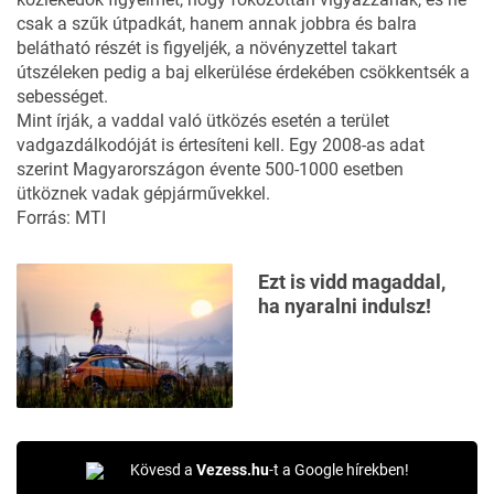
csak a szűk útpadkát, hanem annak jobbra és balra
belátható részét is figyeljék, a növényzettel takart
útszéleken pedig a baj elkerülése érdekében csökkentsék a
sebességet.
Mint írják, a vaddal való ütközés esetén a terület
vadgazdálkodóját is értesíteni kell. Egy 2008-as adat
szerint Magyarországon évente 500-1000 esetben
ütköznek vadak gépjárművekkel.
Forrás: MTI
Ezt is vidd magaddal,
ha nyaralni indulsz!
Kövesd a
Vezess.hu
-t a Google hírekben!