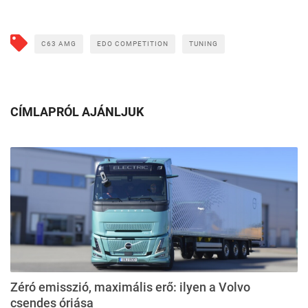
C63 AMG
EDO COMPETITION
TUNING
CÍMLAPRÓL AJÁNLJUK
Zéró emisszió, maximális erő: ilyen a Volvo
csendes óriása