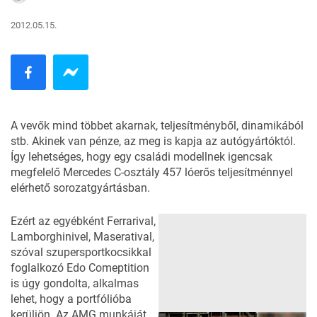
2012.05.15.
A vevők mind többet akarnak, teljesítményből, dinamikából
stb. Akinek van pénze, az meg is kapja az autógyártóktól.
Így lehetséges, hogy egy családi modellnek igencsak
megfelelő Mercedes C-osztály 457 lóerős teljesítménnyel
elérhető sorozatgyártásban.
Ezért az egyébként Ferrarival,
Lamborghinivel, Maseratival,
szóval szupersportkocsikkal
foglalkozó Edo Comeptition
is úgy gondolta, alkalmas
lehet, hogy a portfólióba
kerüljön. Az AMG munkáját