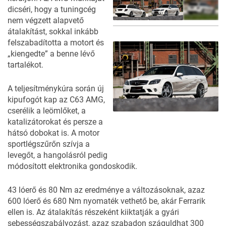
dicséri, hogy a tuningcég
nem végzett alapvető
átalakítást, sokkal inkább
6
FOTÓ
felszabadította a motort és
„kiengedte” a benne lévő
tartalékot.
A teljesítménykúra során új
kipufogót kap az C63 AMG,
cserélik a leömlőket, a
katalizátorokat és persze a
hátsó dobokat is. A motor
sportlégszűrőn szívja a
levegőt, a hangolásról pedig
módosított elektronika gondoskodik.
43 lóerő és 80 Nm az eredménye a változásoknak, azaz
600 lóerő és 680 Nm nyomaték vethető be, akár Ferrarik
ellen is. Az átalakítás részeként kiiktatják a gyári
sebességszabályozást, azaz szabadon száguldhat 300