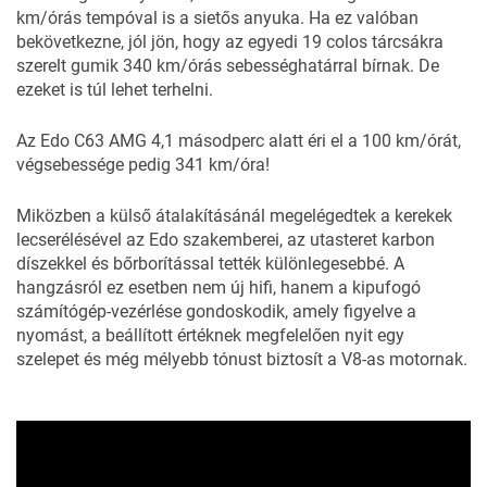
km/órás tempóval is a sietős anyuka. Ha ez valóban
bekövetkezne, jól jön, hogy az egyedi 19 colos tárcsákra
szerelt gumik 340 km/órás sebességhatárral bírnak. De
ezeket is túl lehet terhelni.
Az Edo C63 AMG 4,1 másodperc alatt éri el a 100 km/órát,
végsebessége pedig 341 km/óra!
Miközben a külső átalakításánál megelégedtek a kerekek
lecserélésével az Edo szakemberei, az utasteret karbon
díszekkel és bőrborítással tették különlegesebbé. A
hangzásról ez esetben nem új hifi, hanem a kipufogó
számítógép-vezérlése gondoskodik, amely figyelve a
nyomást, a beállított értéknek megfelelően nyit egy
szelepet és még mélyebb tónust biztosít a V8-as motornak.