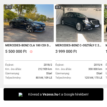
12
8
MERCEDES-BENZ CLA 180 CDI D URBAN 7G-DCT
MERCEDES-BENZ C-OSZTÁLY C 220 T BLUETEC D 7G-TRONIC
ME
5 500 000 Ft
3 999 000 Ft
Évjárat:
2018/2
Évjárat:
2015/4
É
Km. óra állás:
212 959 km
Km. óra állás:
330 000 km
K
Üzemanyag:
Dízel
Üzemanyag:
Dízel
Ü
Teljesítmény:
80 kW, 109 LE
Teljesítmény:
125 kW, 170 LE
T
Kövesd a
Vezess.hu
-t a Google hírekben!