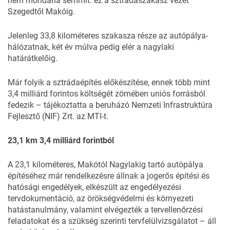
nem mondana semmit: ez a sztrádaszakasz vezet
Szegedtől Makóig.
Jelenleg 33,8 kilométeres szakasza része az autópálya-
hálózatnak, két év múlva pedig elér a nagylaki
határátkelőig.
Már folyik a sztrádaépítés előkészítése, ennek több mint
3,4 milliárd forintos költségét zömében uniós forrásból
fedezik – tájékoztatta a beruházó Nemzeti Infrastruktúra
Fejlesztő (NIF) Zrt. az MTI-t.
23,1 km 3,4 milliárd forintból
A 23,1 kilométeres, Makótól Nagylakig tartó autópálya
építéséhez már rendelkezésre állnak a jogerős építési és
hatósági engedélyek, elkészült az engedélyezési
tervdokumentáció, az örökségvédelmi és környezeti
hatástanulmány, valamint elvégezték a tervellenőrzési
feladatokat és a szükség szerinti tervfelülvizsgálatot – áll