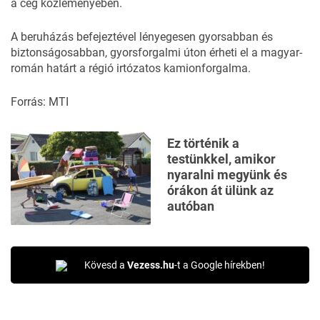
a cég közleményében.
A beruházás befejeztével lényegesen gyorsabban és
biztonságosabban, gyorsforgalmi úton érheti el a magyar-
román határt a régió irtózatos kamionforgalma.
Forrás: MTI
Ez történik a
testünkkel, amikor
nyaralni megyünk és
órákon át ülünk az
autóban
Kövesd a
Vezess.hu
-t a Google hírekben!