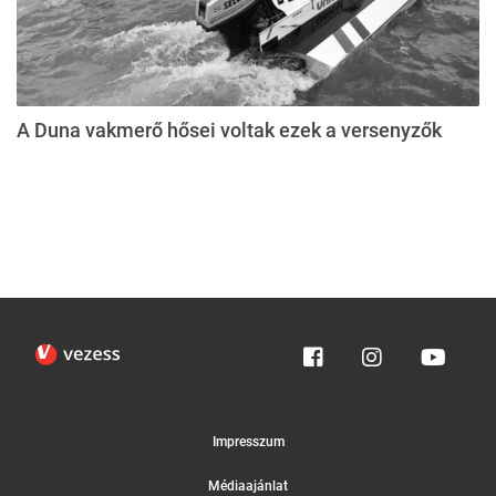
A Duna vakmerő hősei voltak ezek a versenyzők
Impresszum
Médiaajánlat