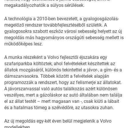
megakadályozhatók a súlyos sérülések.
A technológia a 2010-ben bevezetett, a
gyalogosgázolás-
megelőző
rendszer továbbfejlesztéséből születik. A
gyalogosokra szabott eszköz városi sebesség helyett az új
megoldás más hagyományos országúti sebesség mellett is
működőképes lesz.
A munka részeként a Volvo fejlesztői éjszakára egy
szafariparkba költöztek, ahol felvételeket készítettek az
állatok mozgásáról, különös tekintettel a jávor-, a gím- és a
dámszarvasokra. Többek között a felvételek alapján
programozzák a rendszert, hogy az felismerje az állatokat.
A jávorszarvassal való autós találkozás azért különösen
veszélyes, mert a gázoláskor az autó általában nem találja
el az állat testét – mert magasan van -, csak kiüti a lábait
és a hatalmas tömeg a szélvédőre, az utasokra zuhan.
Az új megoldás egy-két éven belül megjelenik a Volvo
modellekben.