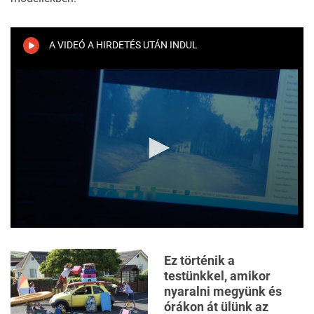
A VIDEÓ A HIRDETÉS UTÁN INDUL
0
seconds
of
Ez történik a
2
testünkkel, amikor
minutes,
28
nyaralni megyünk és
seconds
órákon át ülünk az