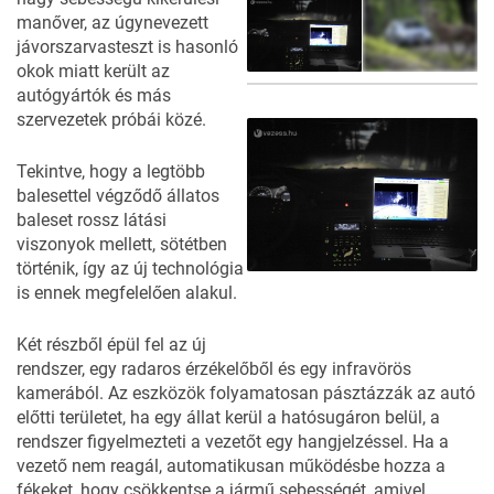
manőver, az úgynevezett
jávorszarvasteszt is hasonló
okok miatt került az
autógyártók és más
3
FOTÓ
szervezetek próbái közé.
Tekintve, hogy a legtöbb
balesettel végződő állatos
baleset rossz látási
viszonyok mellett, sötétben
történik, így az új technológia
is ennek megfelelően alakul.
Két részből épül fel az új
rendszer, egy radaros érzékelőből és egy infravörös
kamerából. Az eszközök folyamatosan pásztázzák az autó
előtti területet, ha egy állat kerül a hatósugáron belül, a
rendszer figyelmezteti a vezetőt egy hangjelzéssel. Ha a
vezető nem reagál, automatikusan működésbe hozza a
fékeket, hogy csökkentse a jármű sebességét, amivel