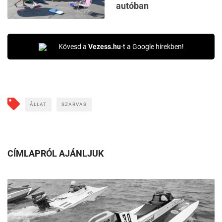
autóban
Kövesd a
Vezess.hu
-t a Google hírekben!
ÁLLAT
SZARVAS
CÍMLAPRÓL AJÁNLJUK