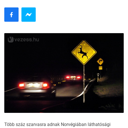
Több száz szarvasra adnak Norvégiában láthatósági