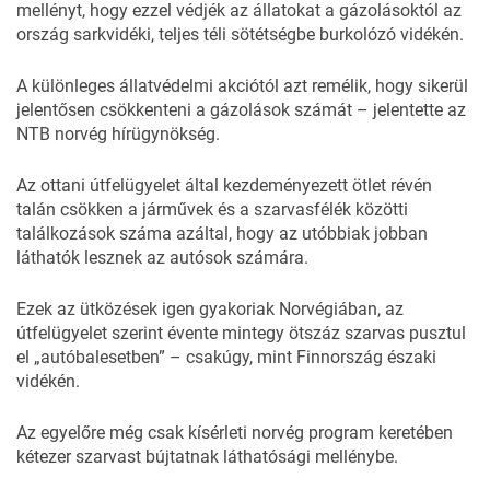
mellényt, hogy ezzel védjék az állatokat a gázolásoktól az
ország sarkvidéki, teljes téli sötétségbe burkolózó vidékén.
A különleges állatvédelmi akciótól azt remélik, hogy sikerül
jelentősen csökkenteni a gázolások számát – jelentette az
NTB norvég hírügynökség.
Az ottani útfelügyelet által kezdeményezett ötlet révén
talán csökken a járművek és a szarvasfélék közötti
találkozások száma azáltal, hogy az utóbbiak jobban
láthatók lesznek az autósok számára.
Ezek az ütközések igen gyakoriak Norvégiában, az
útfelügyelet szerint évente mintegy ötszáz szarvas pusztul
el „autóbalesetben” – csakúgy, mint Finnország északi
vidékén.
Az egyelőre még csak kísérleti norvég program keretében
kétezer szarvast bújtatnak láthatósági mellénybe.