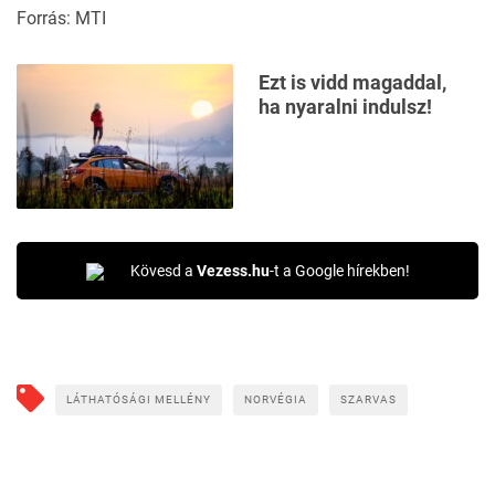
Forrás: MTI
Ezt is vidd magaddal,
ha nyaralni indulsz!
Kövesd a
Vezess.hu
-t a Google hírekben!
LÁTHATÓSÁGI MELLÉNY
NORVÉGIA
SZARVAS