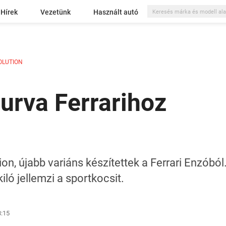
Hírek
Vezetünk
Használt autó
OLUTION
durva Ferrarihoz
n, újabb variáns készítettek a Ferrari Enzóból
iló jellemzi a sportkocsit.
8:15