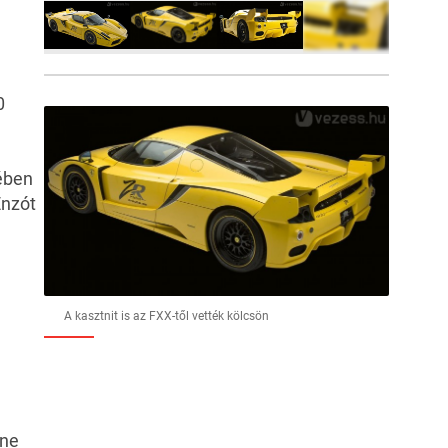
9
FOTÓ
0
ében
Enzót
A kasztnit is az FXX-től vették kölcsön
nne