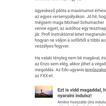
ügyeskezű pilóta a maximumot érhess
az egyes versenypályákon. Jó hír, hog
mégsem maga Michael Schumacher
venne egyet, az autóhoz egy tesztnap
jár. Profi instruktorral lehet megtanulni
hogyan ne váljon a sofőrből a többi au
veszélyes fegyver.
Ha valaki tényleg nem bír magával, és
az Enzo sem elég, akkor jöhet a végső
megoldás. Az Edo ugyanis
leműszakiz
az FXX-et.
Ezt is vidd magaddal, 
nyaralni indulsz!
Amikor hosszabb útra indulu