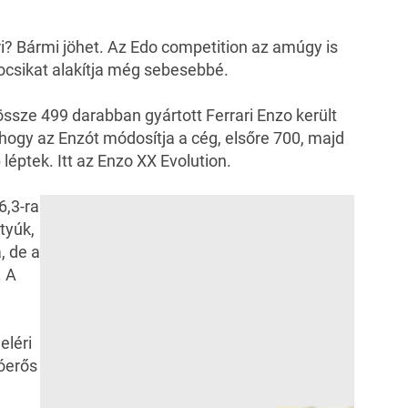
ri? Bármi jöhet. Az Edo competition az amúgy is
ocsikat alakítja még sebesebbé.
össze 499 darabban gyártott Ferrari Enzo került
 hogy az Enzót módosítja a cég, elsőre
700
, majd
léptek. Itt az Enzo XX Evolution.
6,3-ra
tyúk,
, de a
. A
eléri
óerős