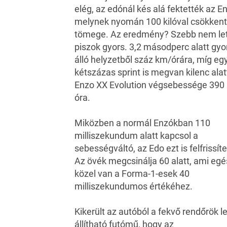
elég, az edónál kés alá fektették az En
melynek nyomán 100 kilóval csökkent
tömege. Az eredmény? Szebb nem let
piszok gyors. 3,2 másodperc alatt gyo
álló helyzetből száz km/órára, míg eg
kétszázas sprint is megvan kilenc alat
Enzo XX Evolution végsebessége 390
óra.
Miközben a normál Enzókban 110
milliszekundum alatt kapcsol a
sebességváltó, az Edo ezt is felfrissíte
Az övék megcsinálja 60 alatt, ami egé
közel van a Forma-1-esek 40
milliszekundumos értékéhez.
Kikerült az autóból a fekvő rendőrök 
állítható futómű, hogy az