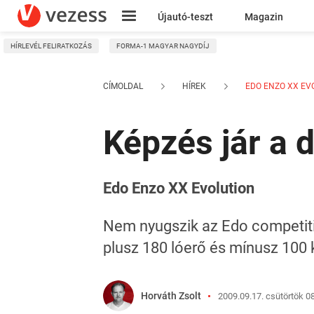
Újautó-teszt
Magazin
HÍRLEVÉL FELIRATKOZÁS
FORMA-1 MAGYAR NAGYDÍJ
Kresz
CÍMOLDAL
HÍREK
EDO ENZO XX EV
Képzés jár a 
Edo Enzo XX Evolution
Nem nyugszik az Edo competitio
plusz 180 lóerő és mínusz 100 k
Horváth Zsolt
2009.09.17. csütörtök 0