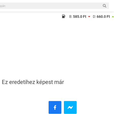
B:
585.0 Ft
D:
660.0 Ft
. Ez eredetihez képest már