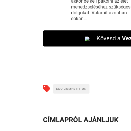
akkor be kell pakolni az élet
menedzseléséhez szükséges
dolgokat. Valamit azonban
sokan…
Kövesd a
Vez
EDO COMPETITION
CÍMLAPRÓL AJÁNLJUK