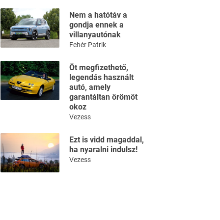
Nem a hatótáv a
gondja ennek a
villanyautónak
Fehér Patrik
Öt megfizethető,
legendás használt
autó, amely
garantáltan örömöt
okoz
Vezess
Ezt is vidd magaddal,
ha nyaralni indulsz!
Vezess