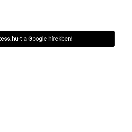
ess.hu
-t a Google hírekben!