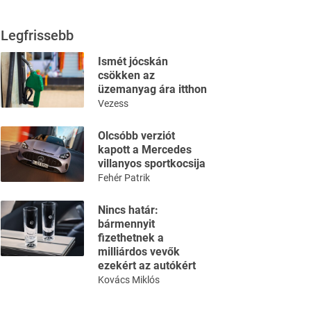
Legfrissebb
Ismét jócskán
csökken az
üzemanyag ára itthon
Vezess
Olcsóbb verziót
kapott a Mercedes
villanyos sportkocsija
Fehér Patrik
Nincs határ:
bármennyit
fizethetnek a
milliárdos vevők
ezekért az autókért
Kovács Miklós