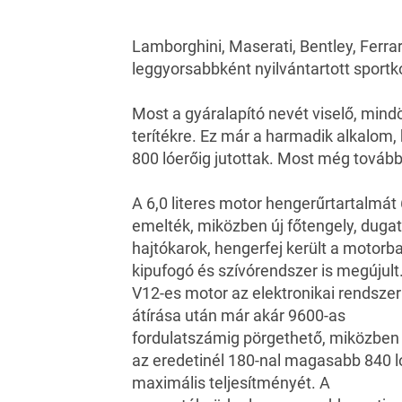
Lamborghini, Maserati, Bentley, Ferra
leggyorsabbként nyilvántartott sportk
Most a gyáralapító nevét viselő, mind
terítékre. Ez már a harmadik alkalom,
800
lóerőig jutottak. Most még tovább 
A 6,0 literes motor hengerűrtartalmát 
emelték, miközben új főtengely, dugat
hajtókarok, hengerfej került a motorba
kipufogó és szívórendszer is megújult
V12-es motor az elektronikai rendszer
átírása után már akár 9600-as
fordulatszámig pörgethető, miközben 
az eredetinél 180-nal magasabb 840 l
maximális teljesítményét. A