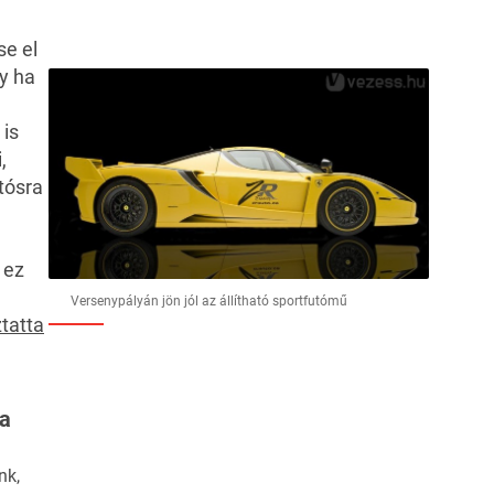
e el
y ha
 is
,
tósra
 ez
Versenypályán jön jól az állítható sportfutómű
tatta
ha
nk,