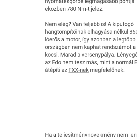
nyomatékgörbe legmagasabb pontja
eközben 780 Nm-t jelez.
Nem elég? Van feljebb is! A kipufogó
hangtompítóinak elhagyása nélkül 86
lóerős a motor, így azonban a legtöbb
országban nem kaphat rendszámot a
kocsi. Marad a versenypálya. Lényeg
az Edo nem tesz más, mint a normál 
átépíti az
FXX-nek
megfelelőnek.
Ha a teljesítménynövekmény nem le