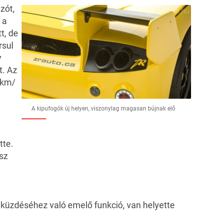
zót,
 a
t, de
rsul
y
t. Az
 km/
A kipufogók új helyen, viszonylag magasan bújnak elő
tte.
sz
leküzdéséhez való emelő funkció, van helyette