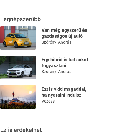
Legnépszerűbb
Van még egyszerű és
gazdaságos új autó
Szörényi András
Egy hibrid is tud sokat
fogyasztani
Szörényi András
Ezt is vidd magaddal,
ha nyaralni indulsz!
Vezess
Ez is érdekelhet