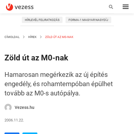
HÍRLEVÉL FELIRATKOZÁS
FORMA-1 MAGYAR NAGYDÍJ
CÍMOLDAL
HÍREK
ZÖLD ÚT AZ M0-NAK
Zöld út az M0-nak
Hamarosan megérkezik az új építés
engedély, és rohamtempóban épülhet
tovább az M0-s autópálya.
Vezess.hu
2006.11.22.