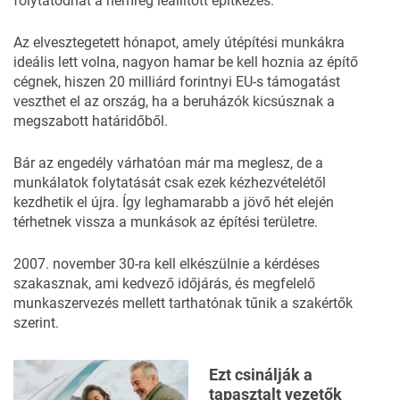
folytatódhat a
nemrég leállított
építkezés.
Az elvesztegetett hónapot, amely útépítési munkákra
ideális lett volna, nagyon hamar be kell hoznia az építő
cégnek, hiszen 20 milliárd forintnyi EU-s támogatást
veszthet el az ország, ha a beruházók kicsúsznak a
megszabott határidőből.
Bár az engedély várhatóan már ma meglesz, de a
munkálatok folytatását csak ezek kézhezvételétől
kezdhetik el újra. Így leghamarabb a jövő hét elején
térhetnek vissza a munkások az építési területre.
2007. november 30-ra kell elkészülnie a kérdéses
szakasznak, ami kedvező időjárás, és megfelelő
munkaszervezés mellett tarthatónak tűnik a szakértők
szerint.
Ezt csinálják a
tapasztalt vezetők