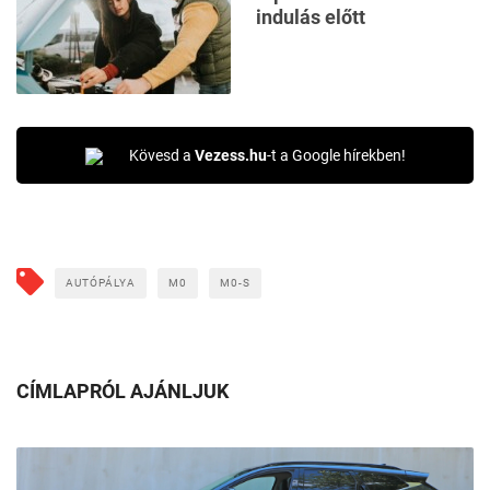
indulás előtt
Kövesd a
Vezess.hu
-t a Google hírekben!
AUTÓPÁLYA
M0
M0-S
CÍMLAPRÓL AJÁNLJUK