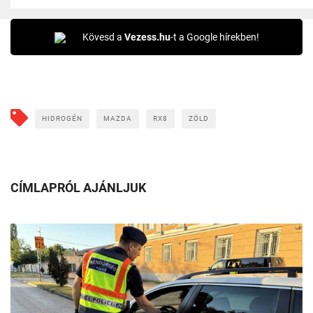
Kövesd a
Vezess.hu
-t a Google hírekben!
HIDROGÉN
MAZDA
RX8
ZÖLD
CÍMLAPRÓL AJÁNLJUK