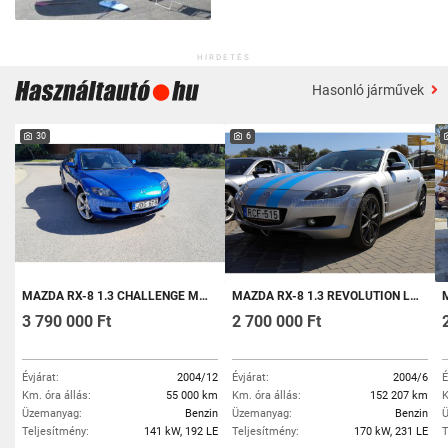
HIRDETÉS
Hasonló járművek
30
6
MAZDA RX-8 1.3 CHALLENGE MAGYAR 1 TULAJ VALÓS 55 E KM!
MAZDA RX-8 1.3 REVOLUTION LEATHER
M
3 790 000 Ft
2 700 000 Ft
Évjárat:
2004/12
Évjárat:
2004/6
É
Km. óra állás:
55 000 km
Km. óra állás:
152 207 km
K
Üzemanyag:
Benzin
Üzemanyag:
Benzin
Ü
Teljesítmény:
141 kW, 192 LE
Teljesítmény:
170 kW, 231 LE
T