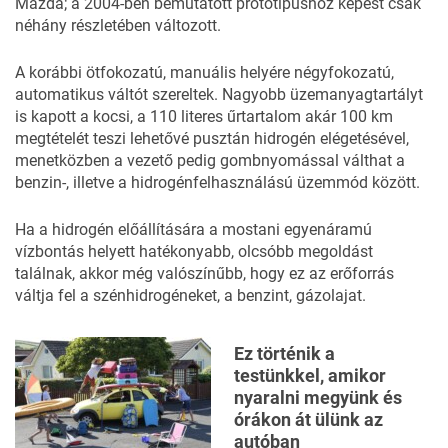
Mazda; a 2004-ben bemutatott prototípushoz képest csak
néhány részletében változott.
A korábbi ötfokozatú, manuális helyére négyfokozatú,
automatikus váltót szereltek. Nagyobb üzemanyagtartályt
is kapott a kocsi, a 110 literes űrtartalom akár 100 km
megtételét teszi lehetővé pusztán hidrogén elégetésével,
menetközben a vezető pedig gombnyomással válthat a
benzin-, illetve a hidrogénfelhasználású üzemmód között.
Ha a hidrogén előállítására a mostani egyenáramú
vízbontás helyett hatékonyabb, olcsóbb megoldást
találnak, akkor még valószínűbb, hogy ez az erőforrás
váltja fel a szénhidrogéneket, a benzint, gázolajat.
Ez történik a
testünkkel, amikor
nyaralni megyünk és
órákon át ülünk az
autóban