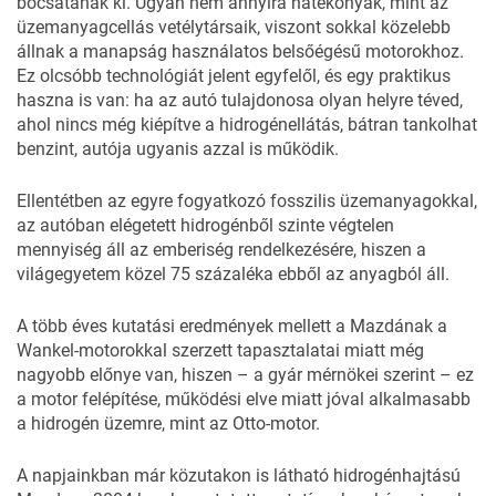
bocsátanak ki. Ugyan nem annyira hatékonyak, mint az
üzemanyagcellás vetélytársaik, viszont sokkal közelebb
állnak a manapság használatos belsőégésű motorokhoz.
Ez olcsóbb technológiát jelent egyfelől, és egy praktikus
haszna is van: ha az autó tulajdonosa olyan helyre téved,
ahol nincs még kiépítve a hidrogénellátás, bátran tankolhat
benzint, autója ugyanis azzal is működik.
Ellentétben az egyre fogyatkozó fosszilis üzemanyagokkal,
az autóban elégetett hidrogénből szinte végtelen
mennyiség áll az emberiség rendelkezésére, hiszen a
világegyetem közel 75 százaléka ebből az anyagból áll.
A több éves kutatási eredmények mellett a Mazdának a
Wankel-motorokkal szerzett tapasztalatai miatt még
nagyobb előnye van, hiszen – a gyár mérnökei szerint – ez
a motor felépítése, működési elve miatt jóval alkalmasabb
a hidrogén üzemre, mint az Otto-motor.
A napjainkban már közutakon is látható hidrogénhajtású