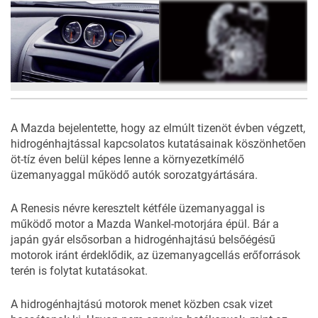
3
FOTÓ
A Mazda bejelentette, hogy az elmúlt tizenöt évben végzett,
hidrogénhajtással kapcsolatos kutatásainak köszönhetően
öt-tíz éven belül képes lenne a környezetkímélő
üzemanyaggal működő autók sorozatgyártására.
A Renesis névre keresztelt kétféle üzemanyaggal is
működő motor a Mazda Wankel-motorjára épül. Bár a
japán gyár elsősorban a hidrogénhajtású belsőégésű
motorok iránt érdeklődik, az üzemanyagcellás erőforrások
terén is folytat kutatásokat.
A hidrogénhajtású motorok menet közben csak vizet